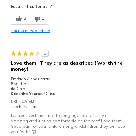
Attractive Design
Esta crítica foi útil?
Comfortable
8
1
Stylish
sinalizar esta crítica
Contras
Need Break In
4
Melhores utilizações
Love them ! They are as described!! Worth the
Casual Wear
money!
Enviado
4 anos atras
Going Out
Por
Lilla
de
Ohio
Special Occasions
Describe Yourself
Casual
CRÍTICA EM
Width
Feels too narrow
skechers.com
Sizing
Feels full size too big
Just received them not to long ago. So far they are
View On Shoes
I'm Into Shoes
amazing and just as comfortable as the rest! Love them!
Get a pair for your children or grandchildren they will love
you for it!! 🥰