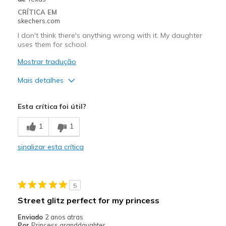
Going Out
CRÍTICA EM
skechers.com
Special Occasions
I don't think there's anything wrong with it. My daughter
uses them for school.
Travel
Mostrar tradução
Width
Feels true to width
Mais detalhes
Sizing
Feels true to size
Prós
Esta crítica foi útil?
Attractive Design
1
1
Breathe Well
sinalizar esta crítica
Comfortable
Durable
5
Stylish
Street glitz perfect for my princess
Melhores utilizações
Enviado
2 anos atras
Por
Princess granddaughter