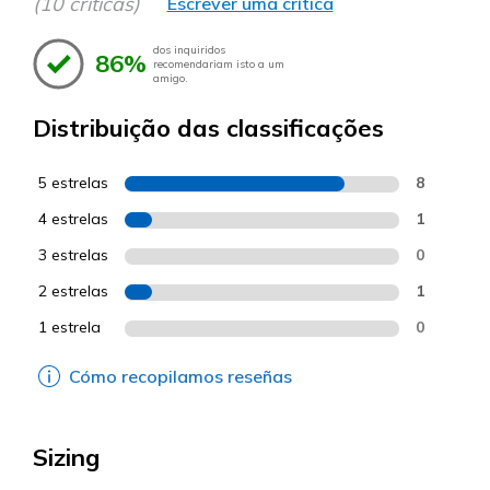
(10 críticas)
Escrever uma crítica
dos inquiridos
86%
recomendariam isto a um
amigo.
Distribuição das classificações
5 estrelas
8
4 estrelas
1
3 estrelas
0
2 estrelas
1
1 estrela
0
Cómo recopilamos reseñas
Sizing