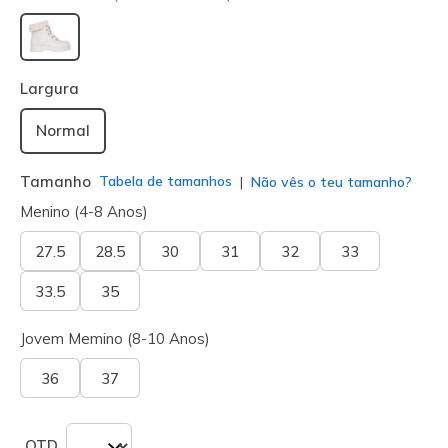
selecionado
Largura
Normal
Tamanho
Tabela de tamanhos
Não vês o teu tamanho?
Menino (4-8 Anos)
27.5
28.5
30
31
32
33
33.5
35
Jovem Memino (8-10 Anos)
36
37
QTD