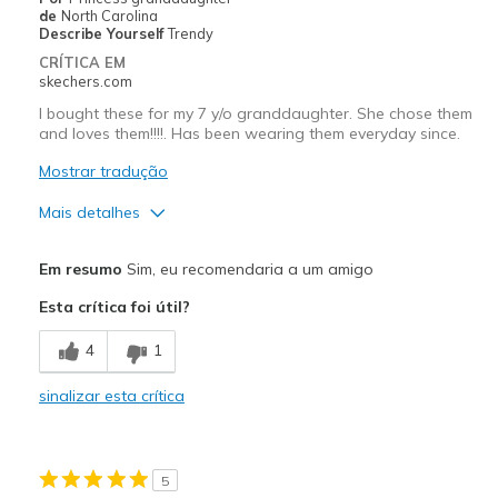
Casual Wear
de
North Carolina
Describe Yourself
Trendy
Going Out
CRÍTICA EM
skechers.com
Special Occasions
I bought these for my 7 y/o granddaughter. She chose them
and loves them!!!!. Has been wearing them everyday since.
Width
Feels true to width
Sizing
Feels true to size
Mostrar tradução
Mais detalhes
Prós
Em resumo
Sim, eu recomendaria a um amigo
Attractive Design
Esta crítica foi útil?
Comfortable
4
1
Durable
sinalizar esta crítica
Stylish
Melhores utilizações
5
Casual Wear