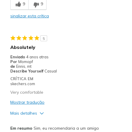
9
9
Melhores utilizações
sinalizar esta crítica
Casual Wear
Width
Feels too narrow
5
Sizing
Feels full size too small
Absolutely
View On Shoes
Shoes are for Wearing
Enviado
4 anos atras
Por
Momopf
de
Ennis, mt
Describe Yourself
Casual
CRÍTICA EM
skechers.com
Very comfortable
Mostrar tradução
Mais detalhes
Prós
Em resumo
Sim, eu recomendaria a um amigo