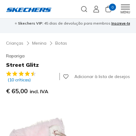
0
Men
MENU
⭐
Skechers VIP:
45 dias de devolução para membros
Inscreve-te
⭐

Crianças
Menina
Botas
Rapariga
Street Glitz
4$7 de 5 – Classificação do cliente
Adicionar à lista de desejos
(10 críticas)
€ 65,00
incl. IVA