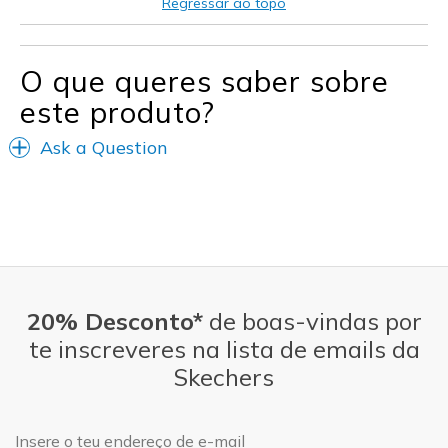
Regressar ao topo
Casual Wear
Width
Feels true to width
O que queres saber sobre
Sizing
Feels true to size
este produto?
View On Shoes
Shoes are for Wearing
Ask a Question
20% Desconto*
de boas-vindas por
te inscreveres na lista de emails da
Skechers
Endereço de e-mail