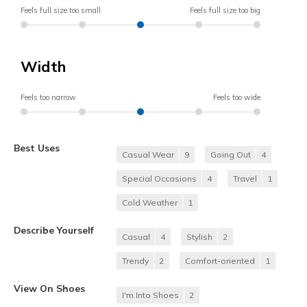
Feels full size too small
Feels full size too big
Width
Feels too narrow
Feels too wide
Best Uses
Casual Wear
9
Going Out
4
Special Occasions
4
Travel
1
Cold Weather
1
Describe Yourself
Casual
4
Stylish
2
Trendy
2
Comfort-oriented
1
View On Shoes
I'm Into Shoes
2