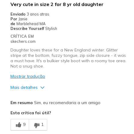
Very cute in size 2 for 8 yr old daughter
Width
Feels true to width
Enviado
3 anos atras
Por
Janie
Sizing
Feels true to size
de
Marblehead MA
View On Shoes
I'm Into Shoes
Describe Yourself
Stylish
CRÍTICA EM
skechers.com
Daughter loves these for a New England winter. Glitter
stripe at the bottom, fuzzy tongue, zip side closure - it was
a must have. It's a bulkier style boot with a roomy toe area.
Not a snug shoe.
Mostrar tradução
Mais detalhes
Prós
Em resumo
Sim, eu recomendaria a um amigo
Attractive Design
Esta crítica foi útil?
Comfortable
9
1
Stylish