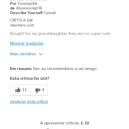
Was this a gift?
Yes
Por
DonnaJo66
de
Woonsocket RI
Describe Yourself
Casual
CRÍTICA EM
skechers.com
Bought for my granddaughter they are so super cute
Mostrar tradução
Mais detalhes
Prós
Em resumo
Sim, eu recomendaria a um amigo
Attractive Design
Esta crítica foi útil?
Durable
11
4
Stylish
sinalizar esta crítica
Contras
Need Break In
A apresentar críticas
1-10
Melhores utilizações