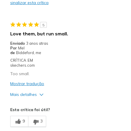
sinalizar esta crítica
Melhores utilizações
Casual Wear
5
Width
Feels too wide
Love them, but run small.
Sizing
Feels true to size
Enviado
3 anos atras
View On Shoes
I'm Really Into Shoes
Por
Mel
de
Biddeford, me
CRÍTICA EM
skechers.com
Too small.
Mostrar tradução
Mais detalhes
Prós
Esta crítica foi útil?
Attractive Design
9
3
Stylish