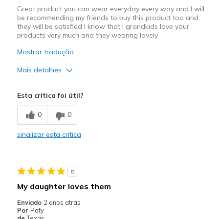
Great product you can wear everyday every way and I will
be recommending my friends to buy this product too and
they will be satisfied I know that I grandkids love your
products very much and they wearing lovely
Mostrar tradução
Mais detalhes
Prós
Esta crítica foi útil?
Attractive Design
0
0
Comfortable
sinalizar esta crítica
Stylish
Contras
5
Wear Out Quickly
My daughter loves them
Melhores utilizações
Enviado
2 anos atras
Por
Paty
Casual Wear
de
Texas