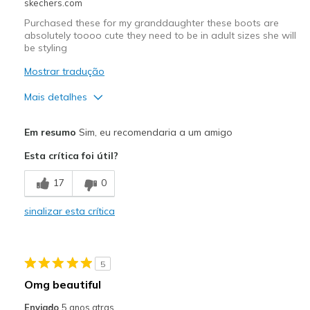
skechers.com
Purchased these for my granddaughter these boots are
absolutely toooo cute they need to be in adult sizes she will
be styling
Mostrar tradução
Mais detalhes
Prós
Em resumo
Sim, eu recomendaria a um amigo
Comfortable
Esta crítica foi útil?
Stylish
17
0
Melhores utilizações
sinalizar esta crítica
Casual Wear
Cold Weather
5
Width
Feels true to width
Omg beautiful
Sizing
Feels true to size
Enviado
5 anos atras