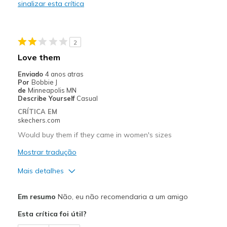
sinalizar esta crítica
Width
Feels too narrow
Sizing
Feels full size too small
2
Love them
Enviado
4 anos atras
Por
Bobbie J
de
Minneapolis MN
Describe Yourself
Casual
CRÍTICA EM
skechers.com
Would buy them if they came in women's sizes
Mostrar tradução
Mais detalhes
Prós
Em resumo
Não, eu não recomendaria a um amigo
Attractive Design
Esta crítica foi útil?
Stylish