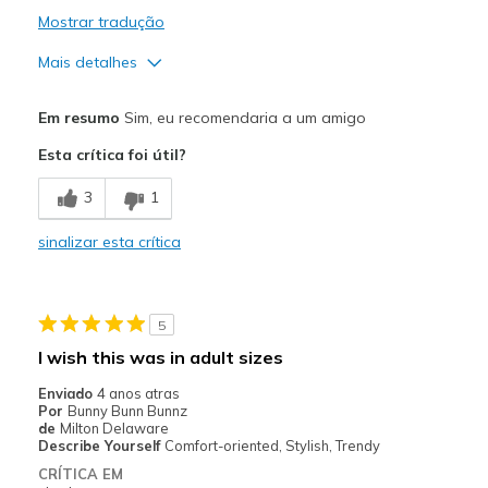
Mostrar tradução
Mais detalhes
Prós
Em resumo
Sim, eu recomendaria a um amigo
Attractive Design
Esta crítica foi útil?
Contras
3
1
Need Break In
sinalizar esta crítica
Melhores utilizações
Casual Wear
5
Going Out
I wish this was in adult sizes
Special Occasions
Enviado
4 anos atras
Por
Bunny Bunn Bunnz
Width
Feels true to width
de
Milton Delaware
Describe Yourself
Comfort-oriented, Stylish, Trendy
Sizing
Feels true to size
CRÍTICA EM
View On Shoes
I'm Really Into Shoes