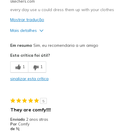
skechers.com
every day use u could dress them up with your clothes
Mostrar tradução
Mais detalhes
Prós
Em resumo
Sim, eu recomendaria a um amigo
Stylish
Esta crítica foi útil?
Melhores utilizações
1
1
Casual Wear
sinalizar esta crítica
Width
Feels true to width
Sizing
Feels true to size
5
They are comfy!!!!
Enviado
2 anos atras
Por
Comfy
de
Nj