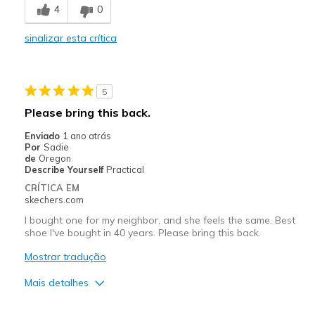
4
0
Possibly not waterproof for wet conditions
Possibly wear out quickly due to overwear!
sinalizar esta crítica
Melhores utilizações
All day, every day!
5
Please bring this back.
Casual Wear
Enviado
1 ano atrás
Travel
Por
Sadie
de
Oregon
Describe Yourself
Practical
Width
Feels true to width
CRÍTICA EM
Sizing
Feels half size too big
skechers.com
View On Shoes
I'm Into Shoes
I bought one for my neighbor, and she feels the same. Best
shoe I've bought in 40 years. Please bring this back.
Mostrar tradução
Mais detalhes
Prós