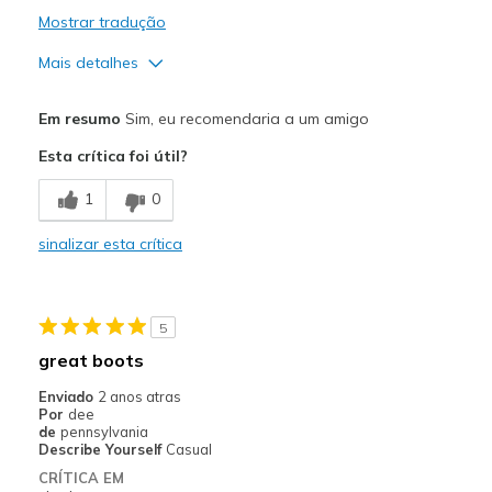
Mostrar tradução
Mais detalhes
Prós
Em resumo
Sim, eu recomendaria a um amigo
Attractive Design
Esta crítica foi útil?
Comfortable
1
0
Durable
sinalizar esta crítica
Melhores utilizações
Casual Wear
5
Width
Feels true to width
great boots
Sizing
Feels true to size
Enviado
2 anos atras
View On Shoes
Shoes are for Wearing
Por
dee
de
pennsylvania
Describe Yourself
Casual
CRÍTICA EM