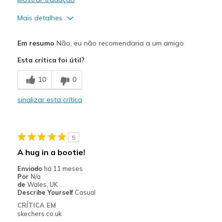
Width
Feels true to width
Mais detalhes
Sizing
Feels half size too big
Prós
View On Shoes
I'm Into Shoes
Em resumo
Não, eu não recomendaria a um amigo
Attractive Design
Esta crítica foi útil?
Comfortable
10
0
Stylish
sinalizar esta crítica
Melhores utilizações
Going Out
5
View On Shoes
Shoes are for Wearing
A hug in a bootie!
Enviado
há 11 meses
Por
N/a
de
Wales, UK
Describe Yourself
Casual
CRÍTICA EM
skechers.co.uk