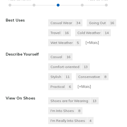
Best Uses
Casual Wear
34
Going Out
16
Travel
16
Cold Weather
14
[+
Mais
]
Wet Weather
5
Describe Yourself
Casual
16
Comfort-oriented
13
Stylish
11
Conservative
8
[+
Mais
]
Practical
6
View On Shoes
Shoes are for Wearing
13
I'm Into Shoes
8
I'm Really Into Shoes
4