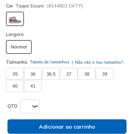
Cor
Taupe Escuro
(#
144803
DKTP
)
selecionado
Largura
Normal
Tamanho
Tabela de tamanhos
Não vês o teu tamanho?
35
36
36.5
37
38
39
40
41
QTD
Adicionar ao carrinho