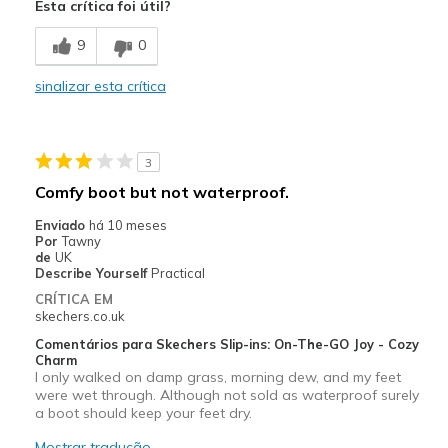
Esta crítica foi útil?
Comfortable
9
0
So, so, very comfy!
sinalizar esta crítica
Stylish
Contras
3
They can be quite warm so I wear thinner socks!
Comfy boot but not waterproof.
Wear Out Quickly
Enviado
há 10 meses
Por
Tawny
Melhores utilizações
de
UK
Describe Yourself
Practical
Anytime for comfort & warmth!
CRÍTICA EM
skechers.co.uk
Casual Wear
Comentários para Skechers Slip-ins: On-The-GO Joy - Cozy
Charm
Going Out
I only walked on damp grass, morning dew, and my feet
were wet through. Although not sold as waterproof surely
Special Occasions
a boot should keep your feet dry.
Travel
Mostrar tradução