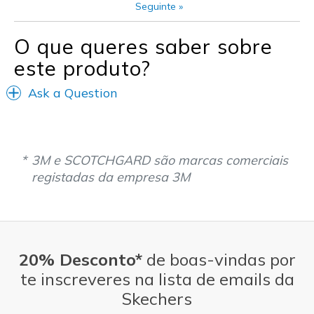
Seguinte
»
Going Out
O que queres saber sobre
Travel
este produto?
Width
Feels true to width
Ask a Question
View On Shoes
Shoes are for Wearing
3M e SCOTCHGARD são marcas comerciais
registadas da empresa 3M
20% Desconto*
de boas-vindas por
te inscreveres na lista de emails da
Skechers