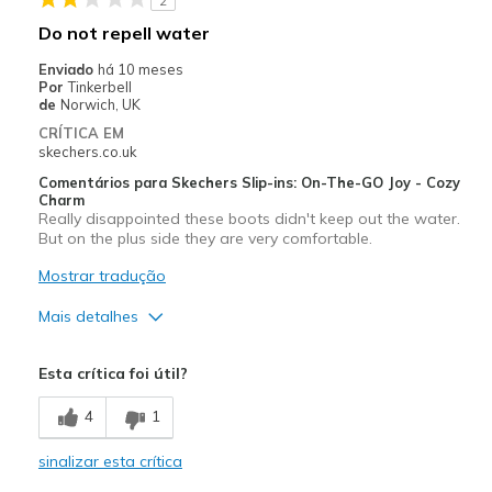
2
Melhores utilizações
Do not repell water
Casual Wear
Enviado
há 10 meses
Por
Tinkerbell
Going Out
de
Norwich, UK
CRÍTICA EM
Travel
skechers.co.uk
Comentários para Skechers Slip-ins: On-The-GO Joy - Cozy
Width
Feels true to width
Charm
Sizing
Feels true to size
Really disappointed these boots didn't keep out the water.
But on the plus side they are very comfortable.
View On Shoes
Shoes are for Wearing
Mostrar tradução
Mais detalhes
Prós
Esta crítica foi útil?
Comfortable
4
1
Stylish
sinalizar esta crítica
Contras