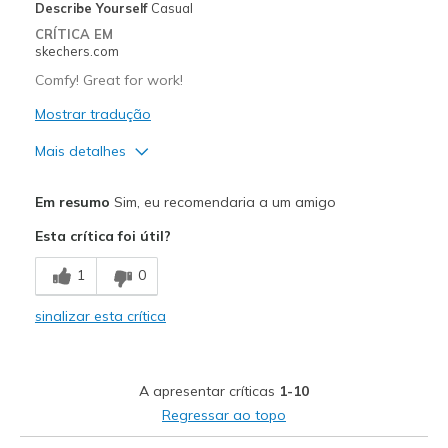
Describe Yourself
Casual
CRÍTICA EM
skechers.com
Comfy! Great for work!
Mostrar tradução
Mais detalhes
Prós
Em resumo
Sim, eu recomendaria a um amigo
Attractive Design
Esta crítica foi útil?
Breathe Well
1
0
Comfortable
sinalizar esta crítica
Durable
Stylish
A apresentar críticas
1-10
Melhores utilizações
Regressar ao topo
Casual Wear