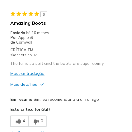
Walked over a friends wet lawn and got wet feet!
5
Amazing Boots
Enviado
há 10 meses
Por
Apple 🍏
de
Cornwall
CRÍTICA EM
skechers.co.uk
The fur is so soft and the boots are super comfy
Mostrar tradução
Mais detalhes
Prós
Em resumo
Sim, eu recomendaria a um amigo
Comfortable
Esta crítica foi útil?
Width
Feels true to width
4
0
Sizing
Feels true to size