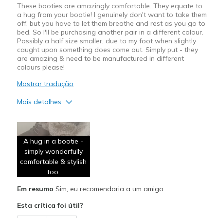
These booties are amazingly comfortable. They equate to
a hug from your bootie! I genuinely don't want to take them
off, but you have to let them breathe and rest as you go to
bed. So I'll be purchasing another pair in a different colour.
Possibly a half size smaller, due to my foot when slightly
caught upon something does come out. Simply put - they
are amazing & need to be manufactured in different
colours please!
Mostrar tradução
Mais detalhes
Prós
A little warm.
A hug in a bootie -
simply wonderfully
Attractive Design
comfortable & stylish
Comfortable
too.
Em resumo
Sim, eu recomendaria a um amigo
Stylish
Esta crítica foi útil?
Contras