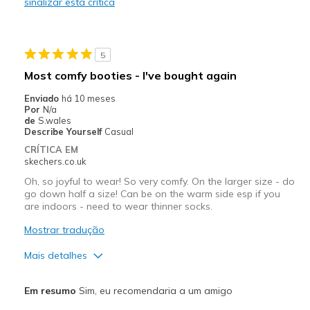
sinalizar esta crítica
5
Most comfy booties - I've bought again
Enviado
há 10 meses
Por
N/a
de
S.wales
Describe Yourself
Casual
CRÍTICA EM
skechers.co.uk
Oh, so joyful to wear! So very comfy. On the larger size - do
go down half a size! Can be on the warm side esp if you
are indoors - need to wear thinner socks.
Mostrar tradução
Mais detalhes
Prós
Em resumo
Sim, eu recomendaria a um amigo
Attractive Design