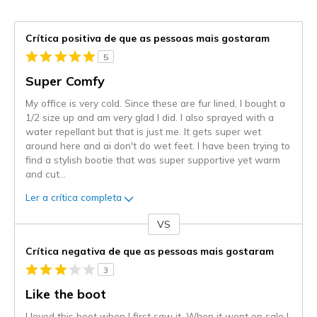
Crítica positiva de que as pessoas mais gostaram
5
Super Comfy
My office is very cold. Since these are fur lined, I bought a
1/2 size up and am very glad I did. I also sprayed with a
water repellant but that is just me. It gets super wet
around here and ai don't do wet feet. I have been trying to
find a stylish bootie that was super supportive yet warm
and cut
...
Ler a crítica completa
VS
Contra
Crítica negativa de que as pessoas mais gostaram
3
Like the boot
I loved this boot when I first saw it. When it went on sale I