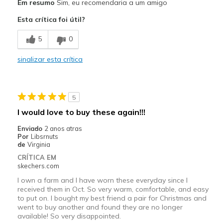
Em resumo
Sim, eu recomendaria a um amigo
Attractive Design
Esta crítica foi útil?
Comfortable
5
0
Melhores utilizações
sinalizar esta crítica
Everywhere, all the time
Width
Feels true to width
5
Sizing
Feels true to size
I would love to buy these again!!!
View On Shoes
Shoes are for Wearing
Enviado
2 anos atras
Por
Libsrnuts
de
Virginia
CRÍTICA EM
skechers.com
I own a farm and I have worn these everyday since I
received them in Oct. So very warm, comfortable, and easy
to put on. I bought my best friend a pair for Christmas and
went to buy another and found they are no longer
available! So very disappointed.