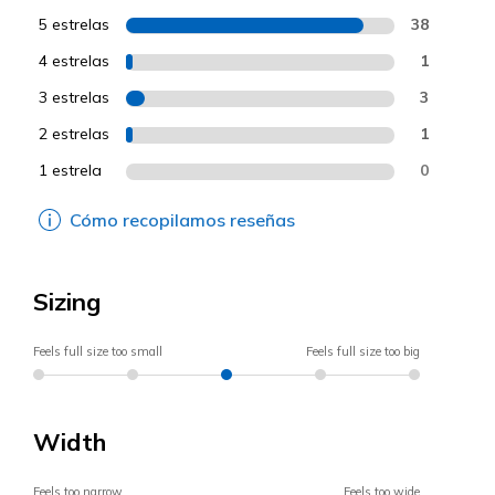
5 estrelas
38
4 estrelas
1
3 estrelas
3
2 estrelas
1
1 estrela
0
Cómo recopilamos reseñas
Sizing
Feels full size too small
Feels full size too big
Width
Feels too narrow
Feels too wide