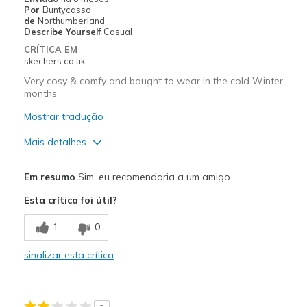
Por
Buntycasso
de
Northumberland
Describe Yourself
Casual
CRÍTICA EM
skechers.co.uk
Very cosy & comfy and bought to wear in the cold Winter
months
Mostrar tradução
Mais detalhes
Prós
Em resumo
Sim, eu recomendaria a um amigo
Attractive Design
Esta crítica foi útil?
Breathe Well
1
0
Comfortable
sinalizar esta crítica
Durable
Stylish