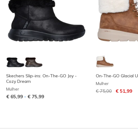
Skechers Slip-ins: On-The-GO Joy -
On-The-GO Glacial U
Cozy Dream
Mulher
Mulher
Preço com descont
para
€ 75,00
€ 51,99
-
€ 65,99
€ 75,99