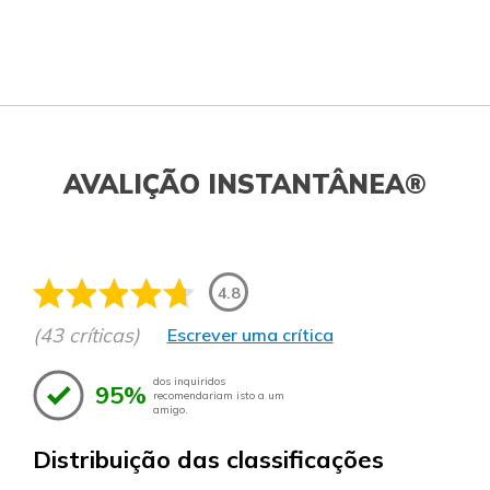
AVALIÇÃO INSTANTÂNEA®
4.8
(43 críticas)
Escrever uma crítica
dos inquiridos
95%
recomendariam isto a um
amigo.
Distribuição das classificações