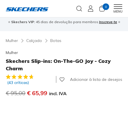
0
Men
MENU
⭐
Skechers VIP:
45 dias de devolução para membros
Inscreve-te
⭐

Mulher
Calçado
Botas
Mulher
Skechers Slip-ins: On-The-GO Joy - Cozy
Charm
5 de 5 – Classificação do cliente
Adicionar à lista de desejos
(43 críticas)
Preço com desconto de
€ 95,00
para
€ 65,99
incl. IVA