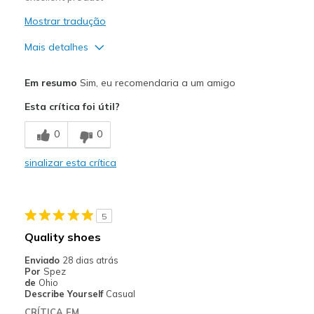
Mostrar tradução
Mais detalhes
Prós
Em resumo
Sim, eu recomendaria a um amigo
Attractive Design
Esta crítica foi útil?
Breathe Well
0
0
Comfortable
sinalizar esta crítica
Durable
Stylish
5
Melhores utilizações
Quality shoes
Casual Wear
Enviado
28 dias atrás
Por
Spez
Going Out
de
Ohio
Describe Yourself
Casual
Travel
CRÍTICA EM