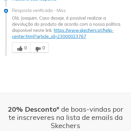
Resposta verificada
-
Miss
Olá, Joaquim. Caso deseje, é possível realizar a
devolução do produto de acordo com a nossa política,
disponível neste link:
https://www.skechers.pt/help-
center.html?article_id=23000023767
Essa resposta foi útil para você
0
0
20% Desconto*
de boas-vindas por
te inscreveres na lista de emails da
Skechers