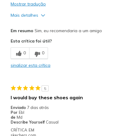
Mostrar tradução
Mais detalhes
Prós
Em resumo
Sim, eu recomendaria a um amigo
Attractive Design
Esta crítica foi útil?
Comfortable
0
0
Stylish
sinalizar esta crítica
Melhores utilizações
Casual Wear
5
Going Out
I would buy these shoes again
Enviado
7 dias atrás
Por
Ebl
de
Md
Describe Yourself
Casual
CRÍTICA EM
skechers.com