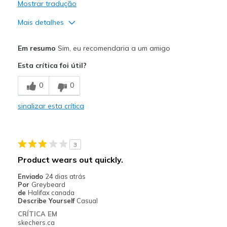
Mostrar tradução
Mais detalhes
Prós
Em resumo
Sim, eu recomendaria a um amigo
Attractive Design
Esta crítica foi útil?
Comfortable
0
0
Stylish
sinalizar esta crítica
Melhores utilizações
Casual Wear
3
Travel
Product wears out quickly.
Width
Feels true to width
Enviado
24 dias atrás
Por
Greybeard
Sizing
Feels true to size
de
Halifax canada
View On Shoes
Shoes are for Wearing
Describe Yourself
Casual
CRÍTICA EM
skechers.ca