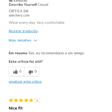
de
Kentucky
Describe Yourself
Casual
Width
Feels true to width
CRÍTICA EM
skechers.com
Sizing
Feels true to size
View On Shoes
Shoes are for Wearing
Wear every day. Very comfortable.
Mostrar tradução
Mais detalhes
Prós
Em resumo
Sim, eu recomendaria a um amigo
Attractive Design
Esta crítica foi útil?
Breathe Well
0
0
Comfortable
sinalizar esta crítica
Durable
Stylish
5
Melhores utilizações
Nice fit