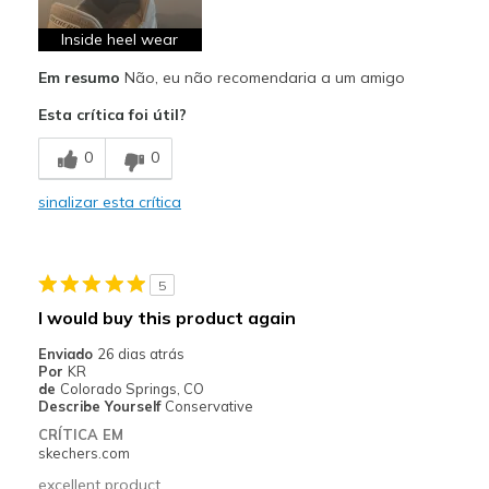
Wear Out Quickly
Inside heel wear
Melhores utilizações
Em resumo
Não, eu não recomendaria a um amigo
Casual Wear
Esta crítica foi útil?
Width
Feels true to width
0
0
Sizing
Feels true to size
sinalizar esta crítica
View On Shoes
Shoes are for Wearing
5
I would buy this product again
Enviado
26 dias atrás
Por
KR
de
Colorado Springs, CO
Describe Yourself
Conservative
CRÍTICA EM
skechers.com
excellent product