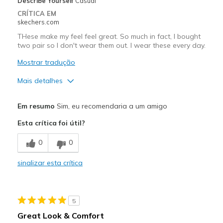
Describe Yourself
Casual
CRÍTICA EM
skechers.com
THese make my feel feel great. So much in fact, I bought
two pair so I don't wear them out. I wear these every day.
Mostrar tradução
Mais detalhes
Prós
Em resumo
Sim, eu recomendaria a um amigo
Comfortable
Esta crítica foi útil?
Stylish
0
0
Melhores utilizações
sinalizar esta crítica
Casual Wear
Going Out
5
Travel
Great Look & Comfort