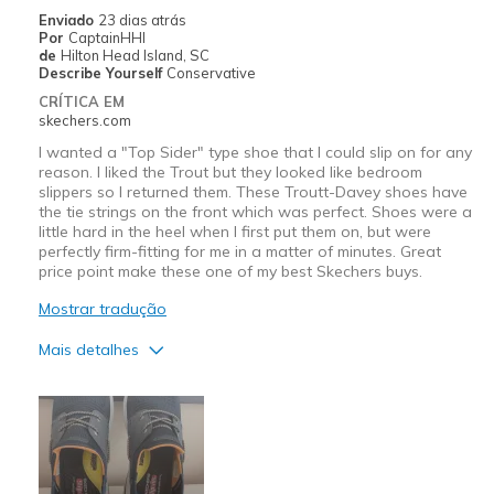
Width
Feels true to width
Enviado
23 dias atrás
Por
CaptainHHI
Sizing
Feels true to size
de
Hilton Head Island, SC
View On Shoes
Shoes are for Wearing
Describe Yourself
Conservative
CRÍTICA EM
skechers.com
I wanted a "Top Sider" type shoe that I could slip on for any
reason. I liked the Trout but they looked like bedroom
slippers so I returned them. These Troutt-Davey shoes have
the tie strings on the front which was perfect. Shoes were a
little hard in the heel when I first put them on, but were
perfectly firm-fitting for me in a matter of minutes. Great
price point make these one of my best Skechers buys.
Mostrar tradução
Mais detalhes
Prós
Attractive Design
Breathe Well