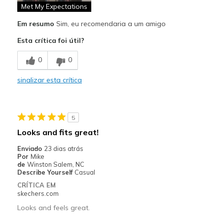
Comfortable
Met My Expectations
Em resumo
Sim, eu recomendaria a um amigo
Durable
Esta crítica foi útil?
Stylish
0
0
Melhores utilizações
Boat Shoe
sinalizar esta crítica
Casual Wear
Going Out
5
Looks and fits great!
Travel
Enviado
23 dias atrás
Width
Por
Mike
Feels true to width
de
Winston Salem, NC
Sizing
Feels true to size
Describe Yourself
Casual
View On Shoes
Shoes are for Wearing
CRÍTICA EM
skechers.com
Looks and feels great.