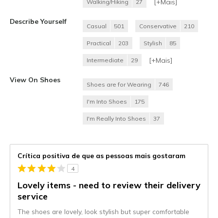
[+
Mais
]
Walking/Hiking
27
Describe Yourself
Casual
501
Conservative
210
Practical
203
Stylish
85
[+
Mais
]
Intermediate
29
View On Shoes
Shoes are for Wearing
746
I'm Into Shoes
175
I'm Really Into Shoes
37
Crítica positiva de que as pessoas mais gostaram
4
Lovely items - need to review their delivery
service
The shoes are lovely, look stylish but super comfortable