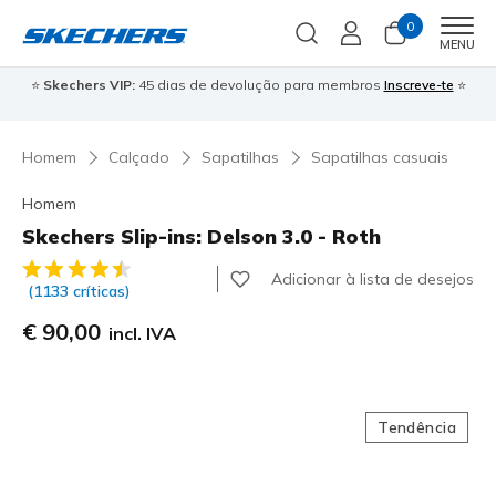
0
Men
MENU
⭐
Skechers VIP:
45 dias de devolução para membros
Inscreve-te
⭐

Homem
Calçado
Sapatilhas
Sapatilhas casuais
Homem
Skechers Slip-ins: Delson 3.0 - Roth
4$2 de 5 – Classificação do cliente
Adicionar à lista de desejos
(1133 críticas)
€ 90,00
incl. IVA
Tendência