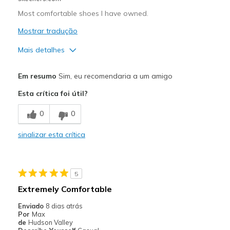
Most comfortable shoes I have owned.
Mostrar tradução
Mais detalhes
Prós
Em resumo
Sim, eu recomendaria a um amigo
Attractive Design
Esta crítica foi útil?
Comfortable
0
0
Stylish
sinalizar esta crítica
Melhores utilizações
Casual Wear
5
Going Out
Extremely Comfortable
Width
Feels true to width
Enviado
8 dias atrás
Por
Max
Sizing
Feels true to size
de
Hudson Valley
View On Shoes
Shoes are for Wearing