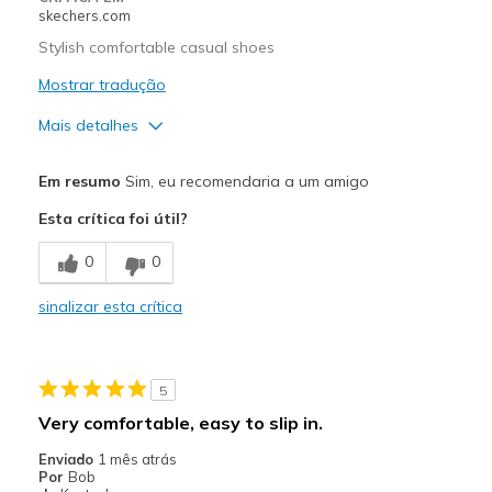
skechers.com
Width
Feels true to width
Stylish comfortable casual shoes
Sizing
Feels true to size
Mostrar tradução
View On Shoes
Shoes are for Wearing
Mais detalhes
Prós
Em resumo
Sim, eu recomendaria a um amigo
Attractive Design
Esta crítica foi útil?
Breathe Well
0
0
Comfortable
sinalizar esta crítica
Durable
Stylish
5
Melhores utilizações
Very comfortable, easy to slip in.
Casual Wear
Enviado
1 mês atrás
Por
Bob
Travel