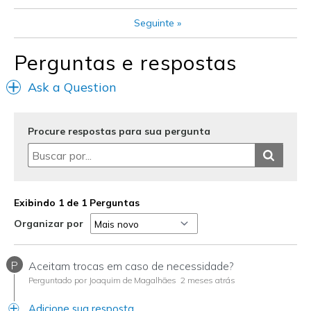
Width
Feels true to width
Seguinte
»
Sizing
Feels true to size
Perguntas e respostas
Ask a Question
Procure respostas para sua pergunta
Exibindo 1 de 1 Perguntas
Organizar por
P
Aceitam trocas em caso de necessidade?
Perguntado por Joaquim de Magalhães
2 meses atrás
Adicione sua resposta