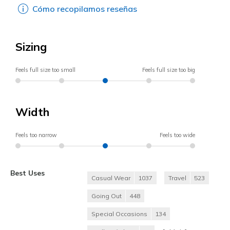
Cómo recopilamos reseñas
Sizing
Feels full size too small
Feels full size too big
Width
Feels too narrow
Feels too wide
Best Uses
Casual Wear
1037
Travel
523
Going Out
448
Special Occasions
134