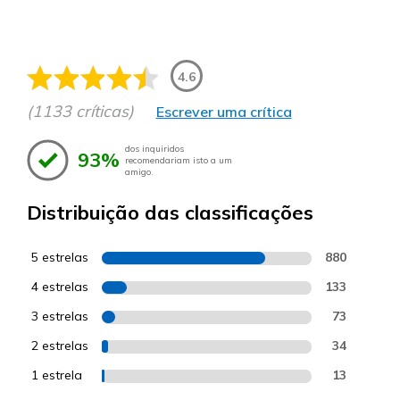
4.6
(1133 críticas)
Escrever uma crítica
dos inquiridos
93%
recomendariam isto a um
amigo.
Distribuição das classificações
5 estrelas
880
4 estrelas
133
3 estrelas
73
2 estrelas
34
1 estrela
13