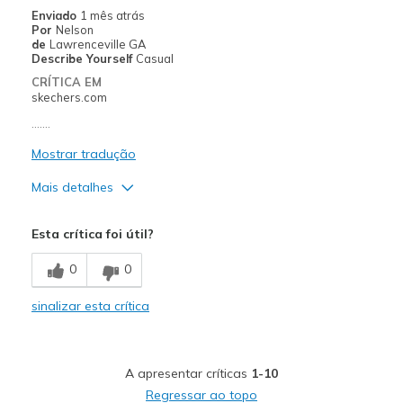
Casual Wear
Enviado
1 mês atrás
Por
Nelson
Width
Feels true to width
de
Lawrenceville GA
Describe Yourself
Casual
Sizing
Feels true to size
CRÍTICA EM
View On Shoes
Shoes are for Wearing
skechers.com
.......
Mostrar tradução
Mais detalhes
Prós
Esta crítica foi útil?
Attractive Design
0
0
Comfortable
sinalizar esta crítica
Melhores utilizações
Casual Wear
A apresentar críticas
1-10
Going Out
Regressar ao topo