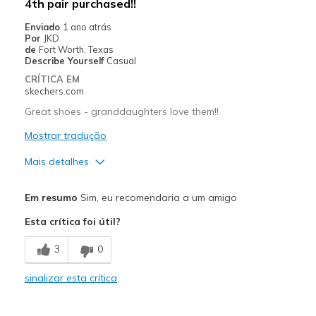
4th pair purchased!!
Enviado
1 ano atrás
Por
JKD
de
Fort Worth, Texas
Describe Yourself
Casual
CRÍTICA EM
skechers.com
Great shoes - granddaughters love them!!
Mostrar tradução
Mais detalhes
Prós
Em resumo
Sim, eu recomendaria a um amigo
Attractive Design
Esta crítica foi útil?
Breathe Well
3
0
Comfortable
sinalizar esta crítica
Durable
Stylish