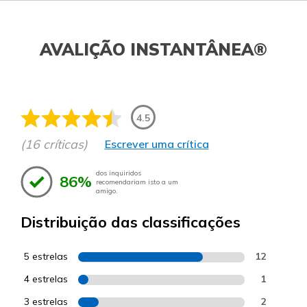
AVALIÇÃO INSTANTÂNEA®
4.5
(16 críticas)
Escrever uma crítica
dos inquiridos
86%
recomendariam isto a um
amigo.
Distribuição das classificações
5 estrelas
12
4 estrelas
1
3 estrelas
2