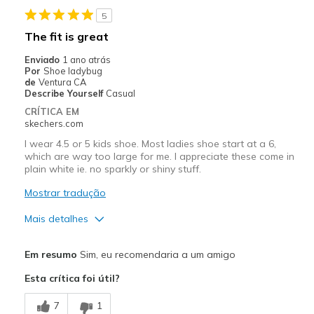
5
Melhores utilizações
The fit is great
Casual Wear
Enviado
1 ano atrás
Por
Shoe ladybug
Width
Feels true to width
de
Ventura CA
Describe Yourself
Casual
Sizing
Feels true to size
CRÍTICA EM
View On Shoes
Shoes are for Wearing
skechers.com
I wear 4.5 or 5 kids shoe. Most ladies shoe start at a 6,
which are way too large for me. I appreciate these come in
plain white ie. no sparkly or shiny stuff.
Mostrar tradução
Mais detalhes
Prós
Em resumo
Sim, eu recomendaria a um amigo
Attractive Design
Esta crítica foi útil?
Breathe Well
7
1