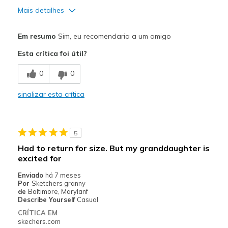
Mais detalhes
Prós
Em resumo
Sim, eu recomendaria a um amigo
Attractive Design
Esta crítica foi útil?
Breathe Well
0
0
Comfortable
sinalizar esta crítica
Durable
Stylish
5
Melhores utilizações
Had to return for size. But my granddaughter is
excited for
School shoes
Enviado
há 7 meses
Width
Feels true to width
Por
Sketchers granny
de
Baltimore, Marylanf
Sizing
Feels true to size
Describe Yourself
Casual
View On Shoes
Shoes are for Wearing
CRÍTICA EM
skechers.com