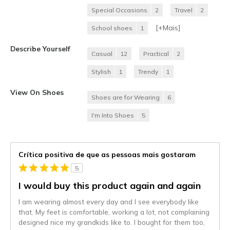
Special Occasions
2
Travel
2
[+
Mais
]
School shoes
1
Describe Yourself
Casual
12
Practical
2
Stylish
1
Trendy
1
View On Shoes
Shoes are for Wearing
6
I'm Into Shoes
5
Crítica positiva de que as pessoas mais gostaram
5
I would buy this product again and again
I am wearing almost every day and I see everybody like
that. My feet is comfortable, working a lot, not complaining
designed nice my grandkids like to. I bought for them too,