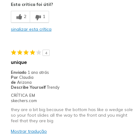
Esta crítica foi útil?
Contras
2
1
Wear Out Quickly
sinalizar esta crítica
Melhores utilizações
Casual Wear
4
Width
Feels true to width
unique
Sizing
Feels true to size
Enviado
1 ano atrás
View On Shoes
I'm Into Shoes
Por
Claudia
de
Arizona
Describe Yourself
Trendy
CRÍTICA EM
skechers.com
they are a bit big because the bottom has like a wedge sole
so your foot slides all the way to the front and you might
feel that they are big
Mostrar tradução