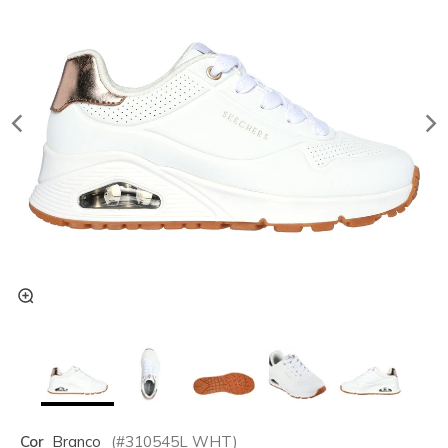
Cor
Branco
(#
310545L
WHT
)