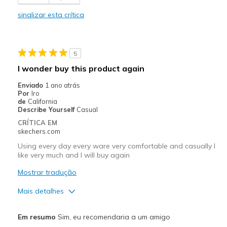
Stylish
sinalizar esta crítica
Melhores utilizações
Casual Wear
5
Width
Feels true to width
I wonder buy this product again
Sizing
Feels true to size
Enviado
1 ano atrás
View On Shoes
Shoes are for Wearing
Por
Iro
de
California
Describe Yourself
Casual
CRÍTICA EM
skechers.com
Using every day every ware very comfortable and casually I
like very much and I will buy again
Mostrar tradução
Mais detalhes
Prós
Em resumo
Sim, eu recomendaria a um amigo
Attractive Design