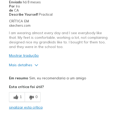
Enviado
há 8 meses
Sizing
Feels true to size
Por
Iro
de
CA
View On Shoes
Shoes are for Wearing
Describe Yourself
Practical
CRÍTICA EM
skechers.com
I am wearing almost every day and I see everybody like
that. My feet is comfortable, working a lot, not complaining
designed nice my grandkids like to. I bought for them too,
and they were in the school too.
Mostrar tradução
Mais detalhes
Prós
Em resumo
Sim, eu recomendaria a um amigo
Attractive Design
Esta crítica foi útil?
Comfortable
1
0
Stylish
sinalizar esta crítica
Contras