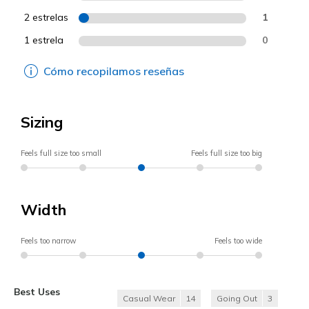
2 estrelas
1
1 estrela
0
Cómo recopilamos reseñas
Sizing
Feels full size too small
Feels full size too big
Width
Feels too narrow
Feels too wide
Best Uses
Casual Wear
14
Going Out
3