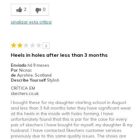
Breathe Well
2
0
Comfortable
sinalizar esta crítica
Stylish
Melhores utilizações
2
Casual Wear
Heels in holes after less than 3 months
Going Out
Enviado
há 9 meses
Por
Nicnac
Travel
de
Ayrshire, Scotland
Describe Yourself
Stylish
Width
Feels true to width
CRÍTICA EM
skechers.co.uk
Sizing
Feels true to size
I bought these for my daughter starting school in August
and less than 3 full months later they have significant wear
at the heels in the inside with holes forming. I have
unfortunately found that this is par for the case for every
pair of skechers I have bought for myself, my daughter & my
husband. I have contacted Skechers customer services
previously due to this same quality issues. The shoes are