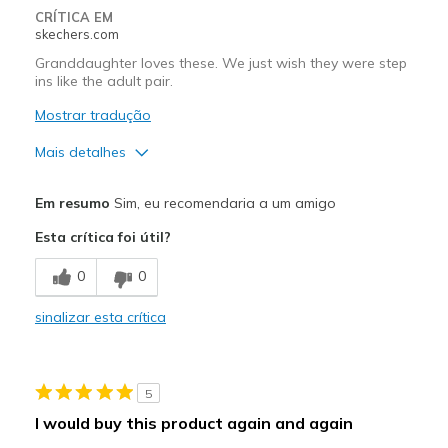
CRÍTICA EM
skechers.com
Granddaughter loves these. We just wish they were step
ins like the adult pair.
Mostrar tradução
Mais detalhes
Prós
Em resumo
Sim, eu recomendaria a um amigo
Attractive Design
Esta crítica foi útil?
Comfortable
0
0
Contras
sinalizar esta crítica
Wish they were step ins
Melhores utilizações
5
Casual Wear
I would buy this product again and again
Width
Feels true to width