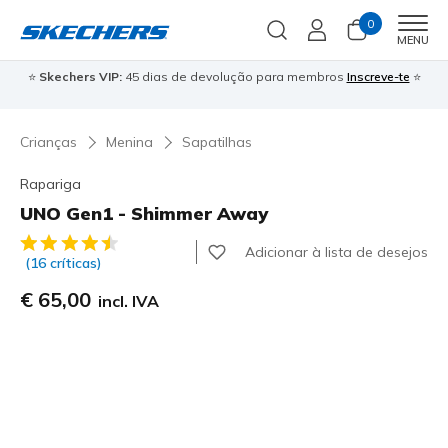
0
Men
MENU
⭐
Skechers VIP:
45 dias de devolução para membros
Inscreve-te
⭐

Crianças
Menina
Sapatilhas
Rapariga
UNO Gen1 - Shimmer Away
3$1 de 5 – Classificação do cliente
Adicionar à lista de desejos
(16 críticas)
€ 65,00
incl. IVA