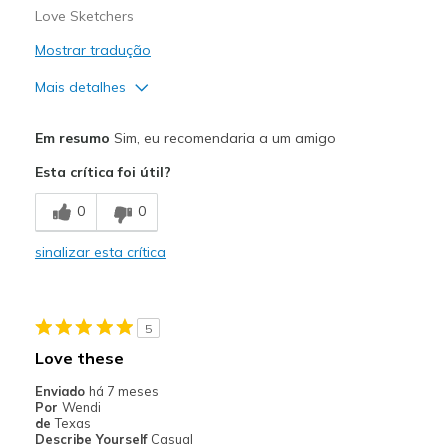
Love Sketchers
Mostrar tradução
Mais detalhes
Prós
Em resumo
Sim, eu recomendaria a um amigo
Attractive Design
Esta crítica foi útil?
Stylish
0
0
Melhores utilizações
sinalizar esta crítica
Casual Wear
Sizing
Feels half size too small
5
View On Shoes
Shoes are for Wearing
Love these
Enviado
há 7 meses
Por
Wendi
de
Texas
Describe Yourself
Casual