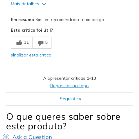
Mais detalhes
Prós
Em resumo
Sim, eu recomendaria a um amigo
Attractive Design
Esta crítica foi útil?
Comfortable
11
5
Stylish
sinalizar esta crítica
Contras
Need Break In
A apresentar críticas
1-10
Melhores utilizações
Regressar ao topo
Casual Wear
Seguinte
»
Width
Feels true to width
O que queres saber sobre
Sizing
Feels true to size
View On Shoes
I'm Into Shoes
este produto?
Ask a Question