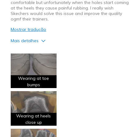
comfortable but unfortunately when the holes start coming
at the heels they cause painful rubbing. I really wish
Skechers would solve this issue and improve the quality
ogmf their trainers.
Mostrar tradução
Mais detalhes
Prós
Attractive Design
Comfortable
Wearing at toe
bumps
Contras
Poor Cushioning
Poor Quality
Wearing at heels
Wear Out Quickly
close up
Melhores utilizações