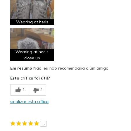
Casual Wear
Width
Feels true to width
Wearing at herls
Sizing
Feels true to size
View On Shoes
I'm Into Shoes
Wearing at heels
close up
Em resumo
Não, eu não recomendaria a um amigo
Esta crítica foi útil?
1
4
sinalizar esta crítica
5