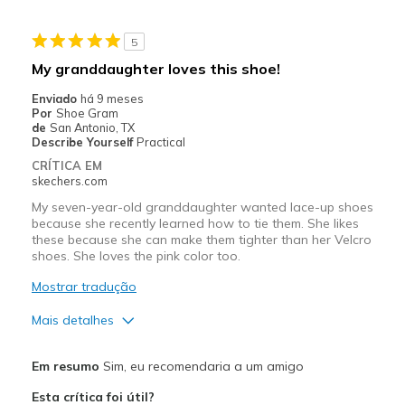
Wear Out Quickly
5
Melhores utilizações
My granddaughter loves this shoe!
Casual Wear
Enviado
há 9 meses
Por
Shoe Gram
Going Out
de
San Antonio, TX
Describe Yourself
Practical
Special Occasions
CRÍTICA EM
skechers.com
Width
Feels true to width
My seven-year-old granddaughter wanted lace-up shoes
Sizing
Feels true to size
because she recently learned how to tie them. She likes
View On Shoes
Shoes are for Wearing
these because she can make them tighter than her Velcro
shoes. She loves the pink color too.
Mostrar tradução
Mais detalhes
Prós
Em resumo
Sim, eu recomendaria a um amigo
Attractive Design
Esta crítica foi útil?