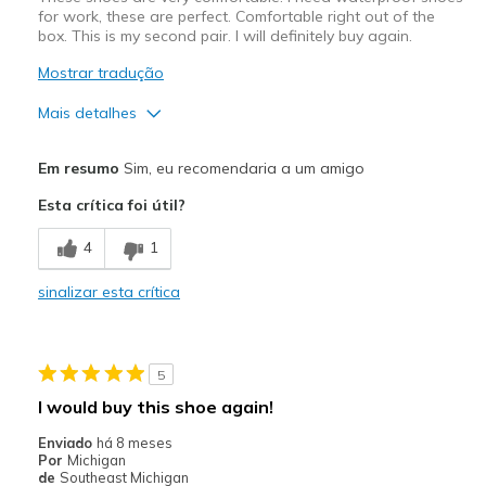
for work, these are perfect. Comfortable right out of the
box. This is my second pair. I will definitely buy again.
Mostrar tradução
Mais detalhes
Prós
Em resumo
Sim, eu recomendaria a um amigo
Attractive Design
Esta crítica foi útil?
Breathe Well
4
1
Comfortable
sinalizar esta crítica
Durable
Melhores utilizações
5
Casual Wear
I would buy this shoe again!
Width
Feels true to width
Enviado
há 8 meses
Por
Michigan
Sizing
Feels true to size
de
Southeast Michigan