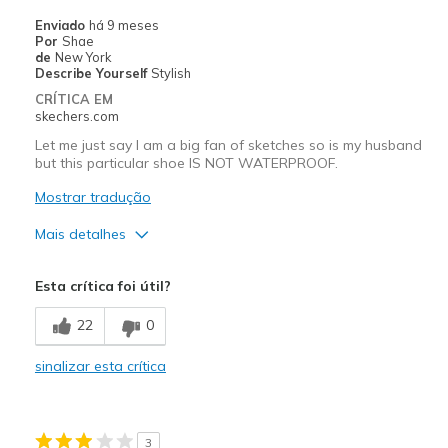
Melhores utilizações
Enviado
há 9 meses
Por
Shae
Casual Wear
de
New York
Describe Yourself
Stylish
Travel
CRÍTICA EM
skechers.com
Width
Feels true to width
Let me just say I am a big fan of sketches so is my husband
Sizing
Feels true to size
but this particular shoe IS NOT WATERPROOF.
View On Shoes
Shoes are for Wearing
Mostrar tradução
Mais detalhes
Prós
Esta crítica foi útil?
Attractive Design
22
0
Stylish
sinalizar esta crítica
Width
Feels too narrow
Sizing
Feels half size too small
3