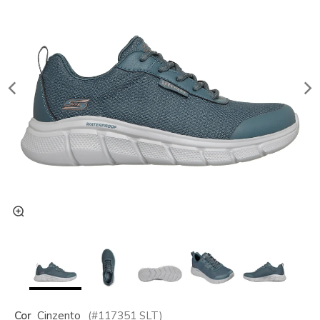
Cor
Cinzento
(#
117351
SLT
)