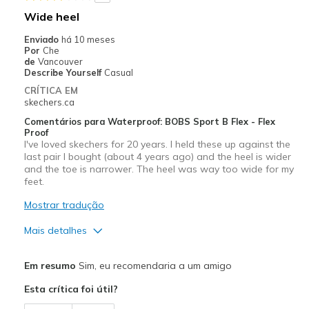
Wide heel
Enviado
há 10 meses
Por
Che
de
Vancouver
Describe Yourself
Casual
CRÍTICA EM
skechers.ca
Comentários para Waterproof: BOBS Sport B Flex - Flex
Proof
I've loved skechers for 20 years. I held these up against the
last pair I bought (about 4 years ago) and the heel is wider
and the toe is narrower. The heel was way too wide for my
feet.
Mostrar tradução
Mais detalhes
Prós
Em resumo
Sim, eu recomendaria a um amigo
Attractive Design
Esta crítica foi útil?
Melhores utilizações