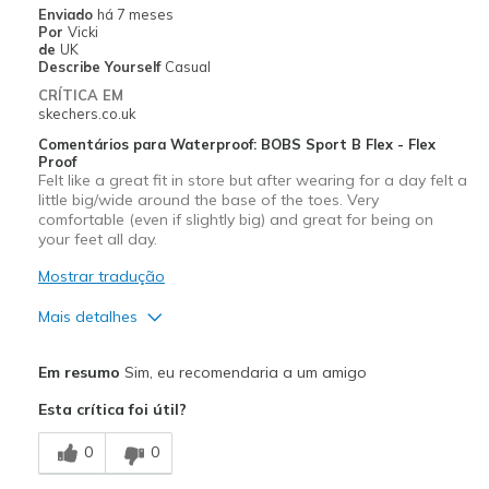
Width
Feels true to width
Enviado
há 7 meses
Por
Vicki
de
UK
Describe Yourself
Casual
CRÍTICA EM
skechers.co.uk
Comentários para Waterproof: BOBS Sport B Flex - Flex
Proof
Felt like a great fit in store but after wearing for a day felt a
little big/wide around the base of the toes. Very
comfortable (even if slightly big) and great for being on
your feet all day.
Mostrar tradução
Mais detalhes
Prós
Em resumo
Sim, eu recomendaria a um amigo
Comfortable
Esta crítica foi útil?
Melhores utilizações
0
0
Casual Wear