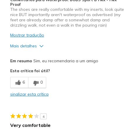
Proof
The shoes are really comfortable with my inserts, look quite
nice BUT importantly aren't waterproof as advertised (my
feet are already damp after a somewhat damp and
drizzling walk, not even a walk in the pouring rain)
Mostrar tradução
Mais detalhes
Prós
Em resumo
Sim, eu recomendaria a um amigo
Attractive Design
Esta crítica foi útil?
Contras
6
0
Waterproofing substandard
sinalizar esta crítica
Melhores utilizações
Casual Wear
4
Going Out
Very comfortable