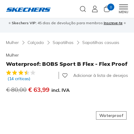
0
Men
MENU
⭐
Skechers VIP:
45 dias de devolução para membros
Inscreve-te
⭐

Mulher
Calçado
Sapatilhas
Sapatilhas casuais
Mulher
Waterproof: BOBS Sport B Flex - Flex Proof
3$3 de 5 – Classificação do cliente
Adicionar à lista de desejos
(14 críticas)
Preço com desconto de
€ 80,00
para
€ 63,99
incl. IVA
Waterproof