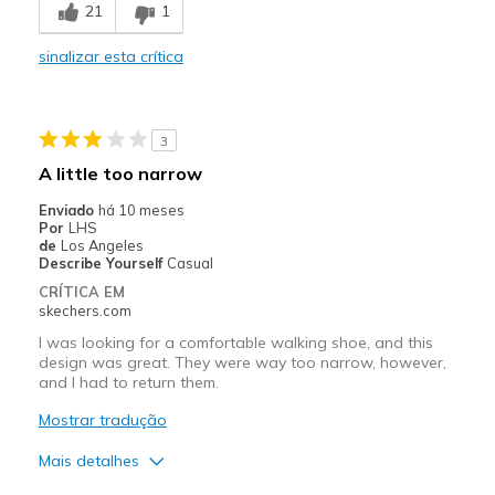
21
1
Casual Wear
sinalizar esta crítica
Width
Feels too wide
Sizing
Feels true to size
View On Shoes
Shoes are for Wearing
3
A little too narrow
Enviado
há 10 meses
Por
LHS
de
Los Angeles
Describe Yourself
Casual
CRÍTICA EM
skechers.com
I was looking for a comfortable walking shoe, and this
design was great. They were way too narrow, however,
and I had to return them.
Mostrar tradução
Mais detalhes