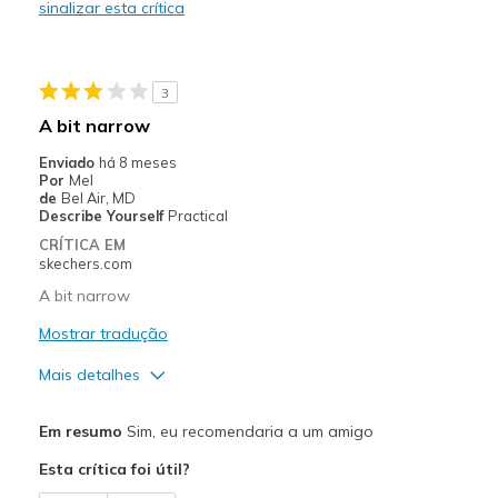
sinalizar esta crítica
Travel
Width
Feels too wide
3
Sizing
Feels half size too big
A bit narrow
View On Shoes
Shoes are for Wearing
Enviado
há 8 meses
Por
Mel
de
Bel Air, MD
Describe Yourself
Practical
CRÍTICA EM
skechers.com
A bit narrow
Mostrar tradução
Mais detalhes
Melhores utilizações
Em resumo
Sim, eu recomendaria a um amigo
Casual Wear
Esta crítica foi útil?
Width
Feels too narrow