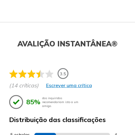
AVALIÇÃO INSTANTÂNEA®
3.5
(14 críticas)
Escrever uma crítica
dos inquiridos
85%
recomendariam isto a um
amigo.
Distribuição das classificações
5 estrelas
4