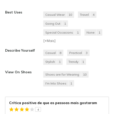
Best Uses
Casual Wear
10
Travel
4
Going Out
1
Special Occasions
1
None
1
[+
Mais
]
Describe Yourself
Casual
8
Practical
3
Stylish
1
Trendy
1
View On Shoes
Shoes are for Wearing
10
I'm Into Shoes
1
Crítica positiva de que as pessoas mais gostaram
4