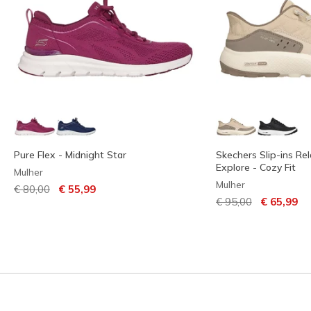
Pure Flex - Midnight Star
Skechers Slip-ins Rel
Explore - Cozy Fit
Mulher
Mulher
Preço com desconto de
para
€ 80,00
€ 55,99
Preço com descont
para
€ 95,00
€ 65,99