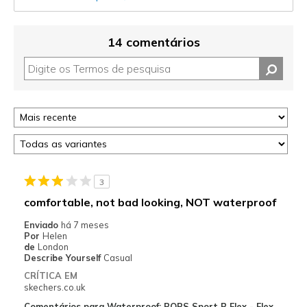
14 comentários
3
comfortable, not bad looking, NOT waterproof
Enviado
há 7 meses
Por
Helen
de
London
Describe Yourself
Casual
CRÍTICA EM
skechers.co.uk
Comentários para Waterproof: BOBS Sport B Flex - Flex