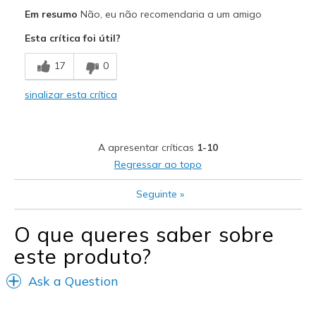
Prós
Em resumo
Não, eu não recomendaria a um amigo
Attractive Design
Esta crítica foi útil?
Comfortable
17
0
Durable
sinalizar esta crítica
Stylish
Melhores utilizações
A apresentar críticas
1-10
Casual Wear
Regressar ao topo
Travel
Seguinte
»
Width
Feels too narrow
O que queres saber sobre
Sizing
Feels true to size
este produto?
View On Shoes
I'm Into Shoes
Ask a Question