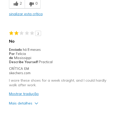
2
0
Sizing
Feels true to size
View On Shoes
Shoes are for Wearing
sinalizar esta crítica
2
No
Enviado
há 8 meses
Por
Felicia
de
Mississippi
Describe Yourself
Practical
CRÍTICA EM
skechers.com
I wore these shoes for a week straight, and I could hardly
walk after work.
Mostrar tradução
Mais detalhes
Prós