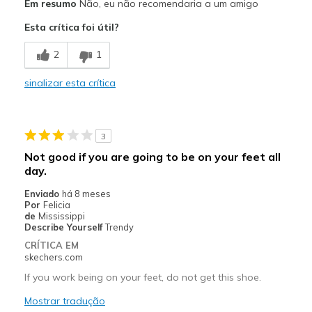
Em resumo
Não, eu não recomendaria a um amigo
Durable
Esta crítica foi útil?
Contras
2
1
Not good if you work on your feet all day.
sinalizar esta crítica
Poor Cushioning
Uncomfortable
3
Melhores utilizações
Not good if you are going to be on your feet all
None
day.
Enviado
há 8 meses
Width
Feels true to width
Por
Felicia
Sizing
de
Mississippi
Feels true to size
Describe Yourself
Trendy
View On Shoes
Shoes are for Wearing
CRÍTICA EM
skechers.com
If you work being on your feet, do not get this shoe.
Mostrar tradução