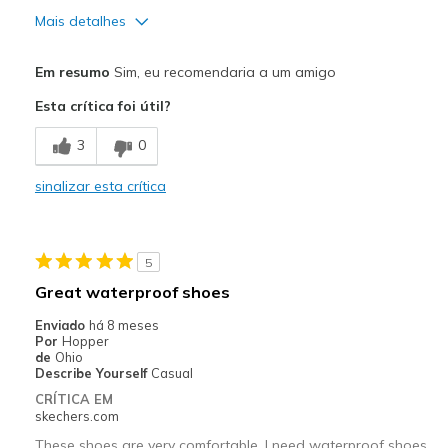
Mais detalhes
Prós
Em resumo
Sim, eu recomendaria a um amigo
Uncomfortable, it's too hard on the feet
Esta crítica foi útil?
Contras
3
0
Poor Cushioning
sinalizar esta crítica
Melhores utilizações
Work
5
Width
Feels true to width
Great waterproof shoes
Sizing
Feels true to size
Enviado
há 8 meses
View On Shoes
Shoes are for Wearing
Por
Hopper
de
Ohio
Describe Yourself
Casual
CRÍTICA EM
skechers.com
These shoes are very comfortable. I need waterproof shoes