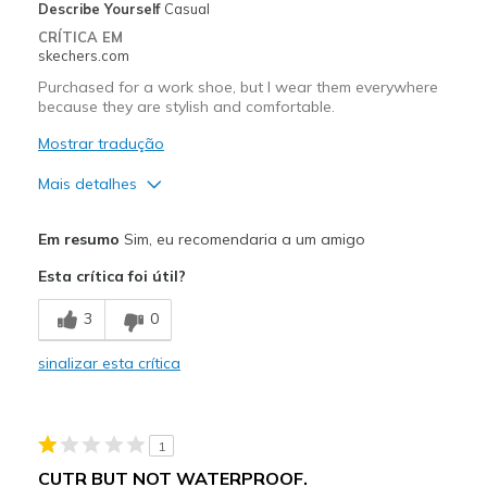
View On Shoes
Shoes are for Wearing
Describe Yourself
Casual
CRÍTICA EM
skechers.com
Purchased for a work shoe, but I wear them everywhere
because they are stylish and comfortable.
Mostrar tradução
Mais detalhes
Prós
Em resumo
Sim, eu recomendaria a um amigo
Attractive Design
Esta crítica foi útil?
Breathe Well
3
0
Comfortable
sinalizar esta crítica
Durable
Perfect for all day work wear, very comfortable
1
Stylish
CUTR BUT NOT WATERPROOF.