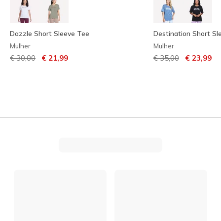
Dazzle Short Sleeve Tee
Destination Short Sl
Mulher
Mulher
Preço com desconto de
para
Preço com descont
para
€ 30,00
€ 21,99
€ 35,00
€ 23,99