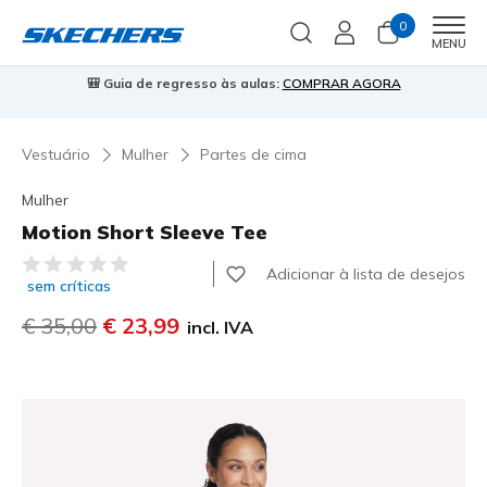
0
Men
MENU
🎒 Guia de regresso às aulas:
COMPRAR AGORA
⭐
Vestuário
Mulher
Partes de cima
Mulher
Motion Short Sleeve Tee
5 de 5 – Classificação do cliente
Adicionar à lista de desejos
sem críticas
Preço com desconto de
€ 35,00
para
€ 23,99
incl. IVA