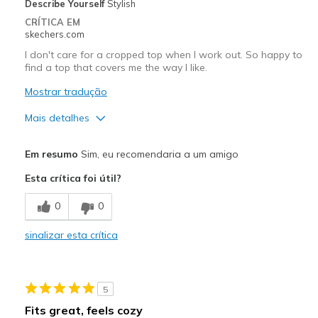
Describe Yourself
Stylish
CRÍTICA EM
skechers.com
I don't care for a cropped top when I work out. So happy to
find a top that covers me the way I like.
Mostrar tradução
Mais detalhes
Prós
Em resumo
Sim, eu recomendaria a um amigo
Attractive Design
Esta crítica foi útil?
Breathe Well
0
0
Comfortable
sinalizar esta crítica
Durable
Stylish
5
Sizing
Feels true to size
Fits great, feels cozy