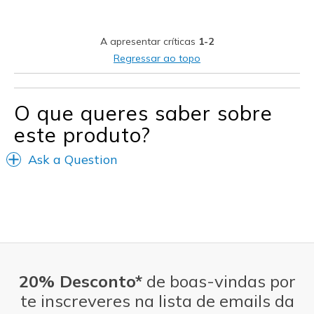
Stylish
A apresentar críticas
1-2
Melhores utilizações
Regressar ao topo
Pilates
O que queres saber sobre
Width
Feels true to width
Sizing
Feels true to size
este produto?
Ask a Question
20% Desconto*
de boas-vindas por
te inscreveres na lista de emails da