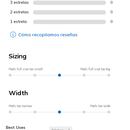
3 estrelas
0
2 estrelas
0
1 estrela
0
Cómo recopilamos reseñas
Sizing
Feels full size too small
Feels full size too big
Width
Feels too narrow
Feels too wide
Best Uses