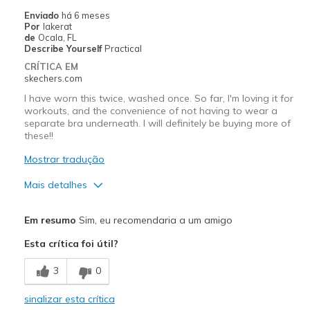
View On Shoes
I'm Into Shoes
Enviado
há 6 meses
Por
lakerat
de
Ocala, FL
Describe Yourself
Practical
CRÍTICA EM
skechers.com
I have worn this twice, washed once. So far, I'm loving it for
workouts, and the convenience of not having to wear a
separate bra underneath. I will definitely be buying more of
these!!
Mostrar tradução
Mais detalhes
Prós
Em resumo
Sim, eu recomendaria a um amigo
Attractive Design
Esta crítica foi útil?
Breathe Well
3
0
Comfortable
sinalizar esta crítica
Durable