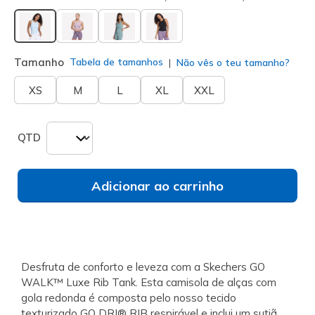
selecionado
Tamanho
Tabela de tamanhos
Não vês o teu tamanho?
XS
M
L
XL
XXL
QTD
Adicionar ao carrinho
Desfruta de conforto e leveza com a Skechers GO
WALK™ Luxe Rib Tank. Esta camisola de alças com
gola redonda é composta pelo nosso tecido
texturizado GO DRI® RIB respirável e inclui um sutiã