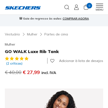
0
Men
MENU
🎒 Guia de regresso às aulas:
COMPRAR AGORA
⭐
Vestuário
Mulher
Partes de cima
Mulher
GO WALK Luxe Rib Tank
5 de 5 – Classificação do cliente
Adicionar à lista de desejos
(2 críticas)
Preço com desconto de
€ 40,00
para
€ 27,99
incl. IVA