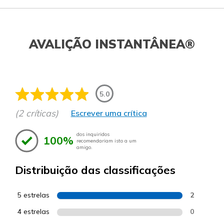
AVALIÇÃO INSTANTÂNEA®
5.0
(2 críticas)
Escrever uma crítica
dos inquiridos
100%
recomendariam isto a um
amigo.
Distribuição das classificações
5 estrelas
2
4 estrelas
0