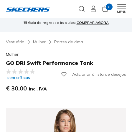
0
Men
MENU
🎒 Guia de regresso às aulas:
COMPRAR AGORA
⭐
Vestuário
Mulher
Partes de cima
Mulher
GO DRI Swift Performance Tank
4 de 5 – Classificação do cliente
Adicionar à lista de desejos
sem críticas
€ 30,00
incl. IVA