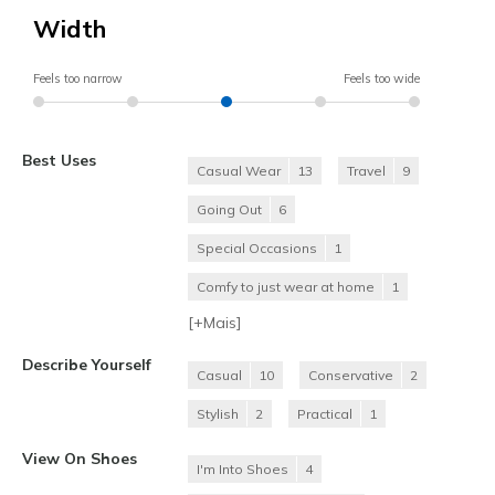
Width
Feels too narrow
Feels too wide
Best Uses
Casual Wear
13
Travel
9
Going Out
6
Special Occasions
1
Comfy to just wear at home
1
[+
Mais
]
Describe Yourself
Casual
10
Conservative
2
Stylish
2
Practical
1
View On Shoes
I'm Into Shoes
4