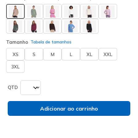
selecionado
Tamanho
Tabela de tamanhos
XS
S
M
L
XL
XXL
3XL
QTD
Adicionar ao carrinho