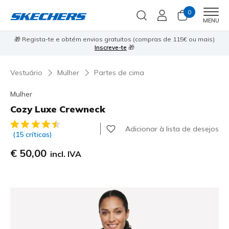
0
Men
MENU
e
⭐
🎁 Regista-te e obtém envios gratuitos (compras de 115€ ou mais)
Inscreve-te
🎁
Vestuário
Mulher
Partes de cima
Mulher
Cozy Luxe Crewneck
3$3 de 5 – Classificação do cliente
Adicionar à lista de desejos
(15 críticas)
€ 50,00
incl. IVA