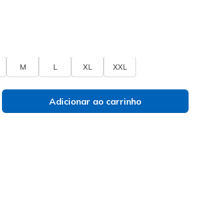
do
a de tamanhos
Não vês o teu tamanho?
M
L
XL
XXL
Adicionar ao carrinho