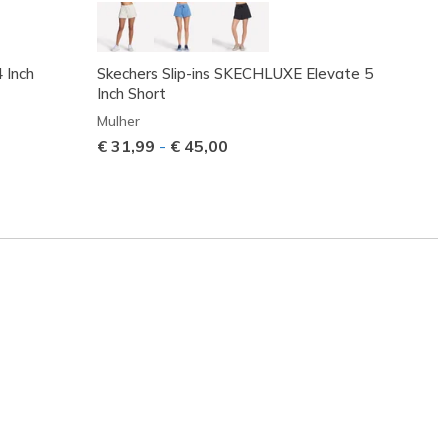
 Inch
Skechers Slip-ins SKECHLUXE Elevate 5
Tempo 
Inch Short
Mulher
Mulher
Preço
€ 55,
€ 31,99
-
€ 45,00