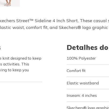
kechers Street™ Sideline 4 Inch Short. These casual
stic waist, comfort fit, and Skechers® logo graphic a
s
Detalhes do
 knit designed to keep
100% Polyester
 activities. This
ying to keep you
Comfort fit
Elastic waistband
Inseam: 4 inches
Skechers® logo graphic 