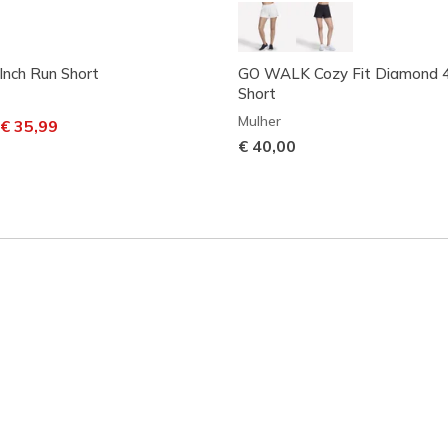
nch Run Short
GO WALK Cozy Fit Diamond 4
Short
Mulher
m desconto de
ara
€ 35,99
€ 40,00