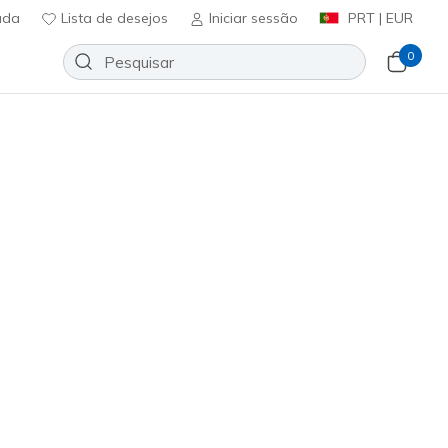
uda
Lista de desejos
Iniciar sessão
PRT | EUR
0
deline 4 Inch Short
Adicionar à lista de desejos
em críticas
icação do cliente
ncl. IVA
201
BLK
)