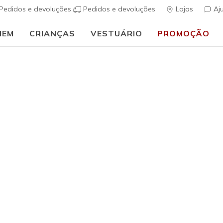
Pedidos e devoluções
Pedidos e devoluções
Lojas
Aj
MEM
CRIANÇAS
VESTUÁRIO
PROMOÇÃO
⭐
Skechers VIP:
45 dias de devolução para membros
Inscreve-te
⭐
Mulher
Street Si
s
5 de 5 – Classif
€ 50,00
i
Cor
Preto
(#
SH