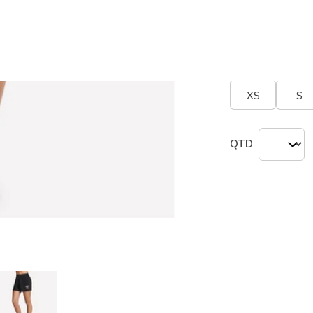
seleciona
Tamanho
Tabel
XS
S
QTD