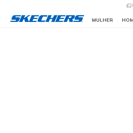
MULHER
HO
Vestuário
Mulher
Partes de baixo