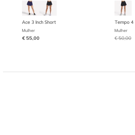
Ace 3 Inch Short
Tempo 4 I
Mulher
Mulher
€ 55,00
Preço co
€ 50,00
p