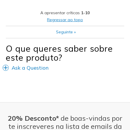
Stylish
A apresentar críticas
1-10
Contras
Regressar ao topo
I never have experienced any con's
Seguinte
»
Melhores utilizações
O que queres saber sobre
Casual Wear
este produto?
Going Out
Ask a Question
Travel
Width
Feels true to width
Sizing
Feels true to size
View On Shoes
I'm Into Shoes
20% Desconto*
de boas-vindas por
te inscreveres na lista de emails da