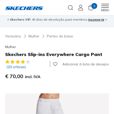
0
Men
MENU
⭐
Skechers VIP:
45 dias de devolução para membros
Inscreve-te
⭐

Vestuário
Mulher
Partes de baixo
Mulher
Skechers Slip-ins Everywhere Cargo Pant
5 de 5 – Classificação do cliente
Adicionar à lista de desejos
(20 críticas)
€ 70,00
incl. IVA