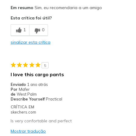
Prós
Em resumo
Sim, eu recomendaria a um amigo
Comfortable
Esta crítica foi útil?
Melhores utilizações
1
0
Casual Wear
sinalizar esta crítica
Width
Feels true to width
Sizing
Feels true to size
View On Shoes
I'm Into Shoes
5
I love this cargo pants
Enviado
1 ano atrás
Por
Mafer
de
West Palm
Describe Yourself
Practical
CRÍTICA EM
skechers.com
Is very confortable and perfect
Mostrar tradução