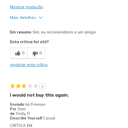
Mostrar tradução
Mais detalhes
Prós
Em resumo
Sim, eu recomendaria a um amigo
Attractive Design
Esta crítica foi útil?
Breathe Well
0
0
Comfortable
sinalizar esta crítica
Durable
Stylish
3
Melhores utilizações
I would not buy this again.
Casual Wear
Enviado
há 9 meses
Por
Sam
Travel
de
Trinity, Fl
Describe Yourself
Casual
Width
Feels true to width
CRÍTICA EM