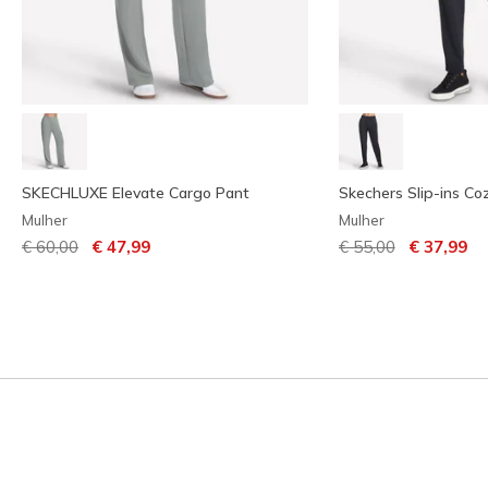
SKECHLUXE Elevate Cargo Pant
Skechers Slip-ins Co
Mulher
Mulher
Preço com desconto de
para
Preço com descont
para
€ 60,00
€ 47,99
€ 55,00
€ 37,99