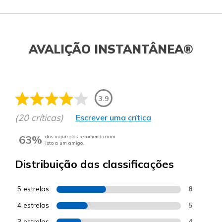
AVALIÇÃO INSTANTÂNEA®
3.9
(20 críticas)
Escrever uma crítica
63%
dos inquiridos recomendariam
isto a um amigo.
Distribuição das classificações
5 estrelas
8
4 estrelas
5
3 estrelas
4