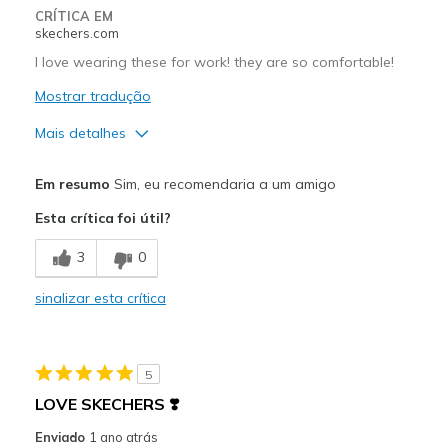
CRÍTICA EM
skechers.com
I love wearing these for work! they are so comfortable!
Mostrar tradução
Mais detalhes
Prós
Em resumo
Sim, eu recomendaria a um amigo
Comfortable
Esta crítica foi útil?
Melhores utilizações
3
0
Casual Wear
sinalizar esta crítica
Width
Feels true to width
Sizing
Feels true to size
View On Shoes
Shoes are for Wearing
5
LOVE SKECHERS ❣️
Enviado
1 ano atrás