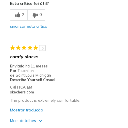
Esta crítica foi útil?
Durable
2
0
Melhores utilizações
sinalizar esta crítica
Casual Wear
Travel
5
Width
Feels too wide
comfy slacks
Sizing
Feels full size too big
Enviado
há 11 meses
View On Shoes
I'm Really Into Shoes
Por
Touch Ian
de
Saint Louis Michigan
Describe Yourself
Casual
CRÍTICA EM
skechers.com
The product is extremely comfortable.
Mostrar tradução
Mais detalhes