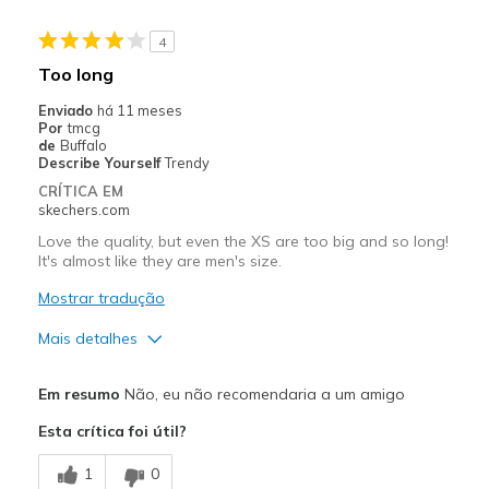
Too long
4
Melhores utilizações
Too long
Casual Wear
Enviado
há 11 meses
Por
tmcg
Width
Feels true to width
de
Buffalo
Describe Yourself
Trendy
Sizing
Feels full size too big
CRÍTICA EM
skechers.com
Love the quality, but even the XS are too big and so long!
It's almost like they are men's size.
Mostrar tradução
Mais detalhes
Prós
Em resumo
Não, eu não recomendaria a um amigo
Comfortable
Esta crítica foi útil?
Melhores utilizações
1
0