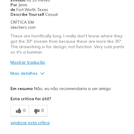
Por
Jenni
de
Fort Worth, Texas
Describe Yourself
Casual
CRÍTICA EM
skechers.com
These are horrifically long. I really don't know where they
got the 30" inseam from because these are more like 35".
The drawstring is for design, not function. Very cute pants
so it's a bummer.
Mostrar tradução
Mais detalhes
Prós
Em resumo
Não, eu não recomendaria a um amigo
Attractive Design
Esta crítica foi útil?
Breathe Well
0
0
Comfortable
sinalizar esta crítica
Contras