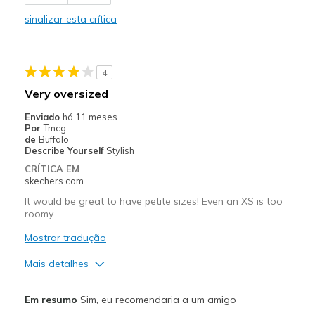
Casual Wear
sinalizar esta crítica
Sizing
Feels full size too big
View On Shoes
I'm Into Shoes
4
Very oversized
Enviado
há 11 meses
Por
Tmcg
de
Buffalo
Describe Yourself
Stylish
CRÍTICA EM
skechers.com
It would be great to have petite sizes! Even an XS is too
roomy.
Mostrar tradução
Mais detalhes
Prós
Em resumo
Sim, eu recomendaria a um amigo
Breathe Well