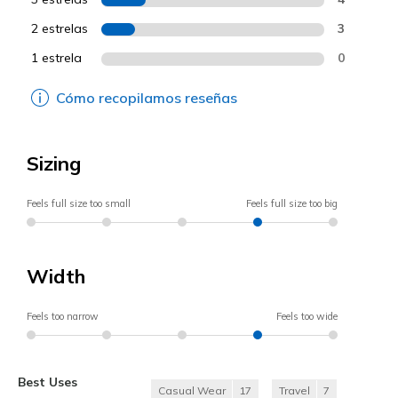
2 estrelas
3
1 estrela
0
Cómo recopilamos reseñas
Sizing
Feels full size too small
Feels full size too big
Width
Feels too narrow
Feels too wide
Best Uses
Casual Wear
17
Travel
7