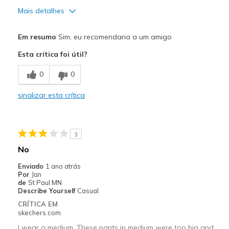
Mais detalhes
Prós
Em resumo
Sim, eu recomendaria a um amigo
Attractive Design
Esta crítica foi útil?
Breathe Well
0
0
Comfortable
sinalizar esta crítica
Durable
Stylish
3
Contras
No
Wear Out Quickly
Enviado
1 ano atrás
Por
Jan
Melhores utilizações
de
St Paul MN
Describe Yourself
Casual
Casual Wear
CRÍTICA EM
skechers.com
Going Out
I wear a medium. These pants in medium were too big and