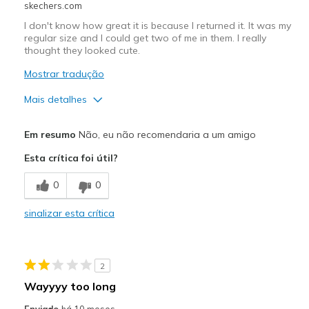
skechers.com
Sizing
Feels true to size
I don't know how great it is because I returned it. It was my
regular size and I could get two of me in them. I really
thought they looked cute.
Mostrar tradução
Mais detalhes
Prós
Em resumo
Não, eu não recomendaria a um amigo
Baggy
Esta crítica foi útil?
Contras
0
0
Way too big
sinalizar esta crítica
Melhores utilizações
Going Out
2
Width
Feels too wide
Wayyyy too long
Sizing
Feels full size too big
Enviado
há 10 meses