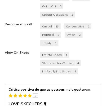
Going Out
5
Special Occasions
2
Describe Yourself
Casual
13
Conservative
2
Practical
2
Stylish
2
Trendy
1
View On Shoes
I'm Into Shoes
4
Shoes are for Wearing
4
I'm Really Into Shoes
1
Crítica positiva de que as pessoas mais gostaram
5
LOVE SKECHERS ❣️