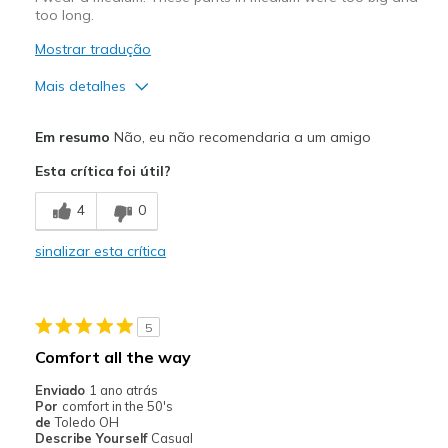
Travel
too long.
Mostrar tradução
Width
Feels true to width
Sizing
Feels true to size
Mais detalhes
Prós
Em resumo
Não, eu não recomendaria a um amigo
Attractive Design
Esta crítica foi útil?
Comfortable
4
0
Melhores utilizações
sinalizar esta crítica
Casual Wear
Sizing
Feels full size too big
5
View On Shoes
Shoes are for Wearing
Comfort all the way
Enviado
1 ano atrás
Por
comfort in the 50's
de
Toledo OH
Describe Yourself
Casual