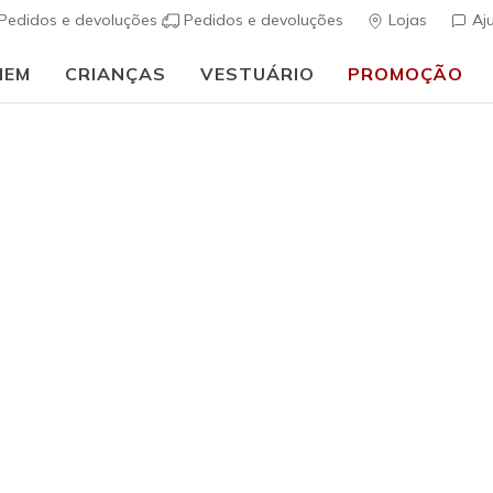
Pedidos e devoluções
Pedidos e devoluções
Lojas
Aj
MEM
CRIANÇAS
VESTUÁRIO
PROMOÇÃO
⭐
Skechers VIP:
45 dias de devoluçã
Mulher
SKECH-SW
(
3$2 de 5 – Class
Preço co
€ 45,00
p
Cor
Rosa
(#
PT