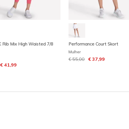
Rib Mix High Waisted 7/8
Performance Court Skort
Mulher
Preço com desconto de
€ 55,00
para
€ 37,99
m desconto de
ara
€ 41,99