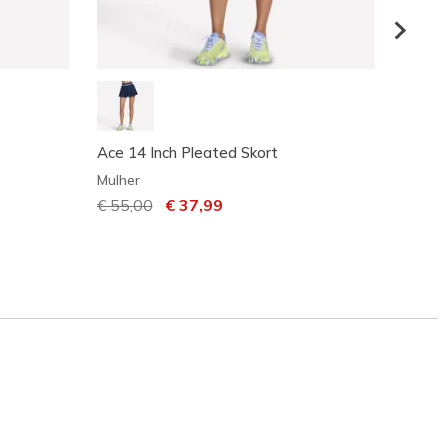
Ace 14 Inch Pleated Skort
Skech
Pant
Mulher
Mulher
Preço com desconto de
€ 55,00
para
€ 37,99
€ 37,