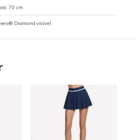
as: 70 cm
hers® Diamond visível
r