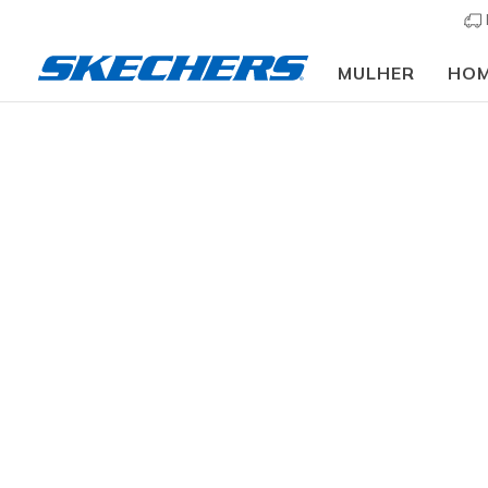
MULHER
HO
Vestuário
Mulher
Partes de baixo