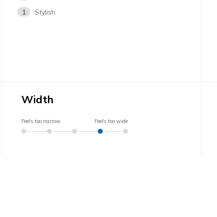
1
Stylish
Width
Feels too narrow
Feels too wide