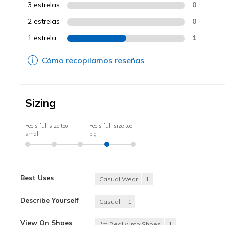
3 estrelas
0
2 estrelas
0
1 estrela
1
Cómo recopilamos reseñas
Sizing
Feels full size too
Feels full size too
small
big
Best Uses
Casual Wear
1
Describe Yourself
Casual
1
View On Shoes
I'm Really Into Shoes
1