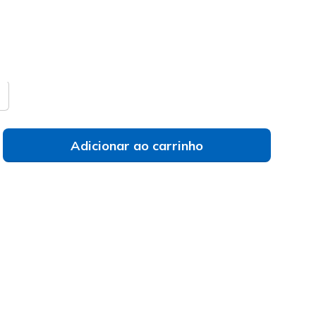
do
a de tamanhos
Não vês o teu tamanho?
Adicionar ao carrinho