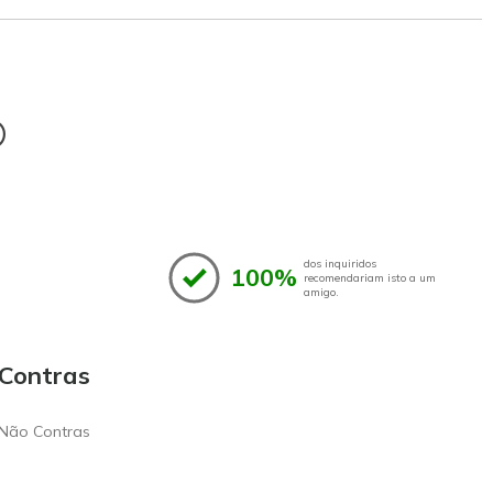
®
dos inquiridos
100%
recomendariam isto a um
amigo.
Contras
Não Contras