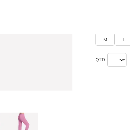
seleciona
Tamanho
Tabel
M
L
QTD