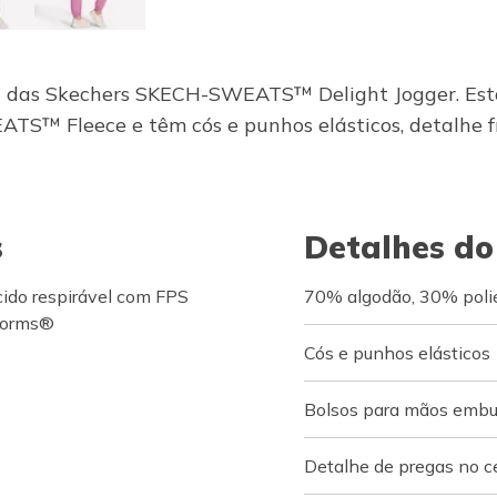
el das Skechers SKECH-SWEATS™ Delight Jogger. Esta 
TS™ Fleece e têm cós e punhos elásticos, detalhe f
s
Detalhes do
do respirável com FPS
70% algodão, 30% poli
rforms®
Cós e punhos elásticos
Bolsos para mãos embut
Detalhe de pregas no c