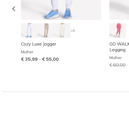
+6
Cozy Luxe Jogger
GO WALK 
Legging
Mulher
Mulher
€ 35,99
-
€ 55,00
Preço co
€ 60,00
p