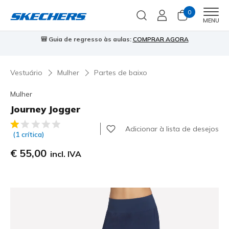
0
Men
MENU
🎒 Guia de regresso às aulas:
COMPRAR AGORA
⭐
Vestuário
Mulher
Partes de baixo
Mulher
Journey Jogger
5 de 5 – Classificação do cliente
Adicionar à lista de desejos
(1 crítica)
€ 55,00
incl. IVA