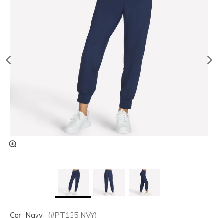
Cor
Navy
(#
PT135
NVY
)