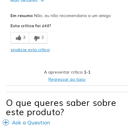
Mais detalhes
Prós
Em resumo
Não, eu não recomendaria a um amigo
Stylish
Esta crítica foi útil?
Contras
3
3
Poor Quality
sinalizar esta crítica
Melhores utilizações
Casual Wear
A apresentar crítica
1-1
Width
Feels too wide
Regressar ao topo
Sizing
Feels true to size
O que queres saber sobre
este produto?
Ask a Question