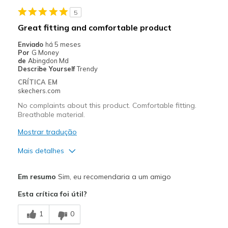
Stylish
5
Melhores utilizações
Great fitting and comfortable product
Casual Wear
Enviado
há 5 meses
Por
G Money
Going Out
de
Abingdon Md
Describe Yourself
Trendy
Travel
CRÍTICA EM
skechers.com
Width
Feels true to width
No complaints about this product. Comfortable fitting.
Sizing
Feels true to size
Breathable material.
View On Shoes
Shoes are for Wearing
Mostrar tradução
Mais detalhes
Prós
Em resumo
Sim, eu recomendaria a um amigo
Attractive Design
Esta crítica foi útil?
Comfortable
1
0
Melhores utilizações