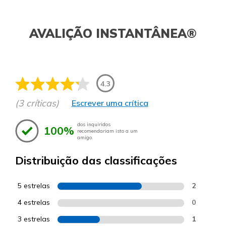
AVALIÇÃO INSTANTÂNEA®
4.3
(3 críticas)
Escrever uma crítica
dos inquiridos
100%
recomendariam isto a um
amigo.
Distribuição das classificações
5 estrelas
2
4 estrelas
0
3 estrelas
1