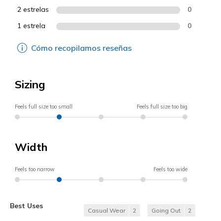
2 estrelas
0
1 estrela
0
Cómo recopilamos reseñas
Sizing
Feels full size too small
Feels full size too big
Width
Feels too narrow
Feels too wide
Best Uses
Casual Wear
2
Going Out
2