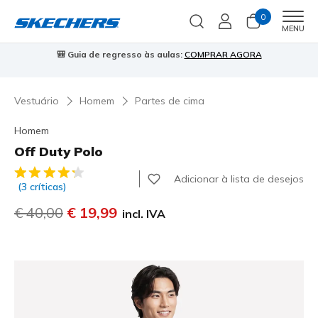
0
Men
MENU
⭐
Skechers VIP:
45 dias de devolução para membros
Inscreve-te
⭐

…
Vestuário
Homem
Partes de cima
Homem
Off Duty Polo
3$6 de 5 – Classificação do cliente
Adicionar à lista de desejos
(3 críticas)
Preço com desconto de
€ 40,00
para
€ 19,99
incl. IVA