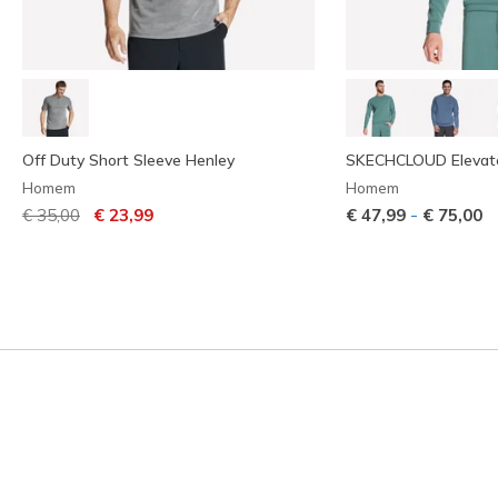
Off Duty Short Sleeve Henley
SKECHCLOUD Elevat
Homem
Homem
Preço com desconto de
para
-
€ 35,00
€ 23,99
€ 47,99
€ 75,00