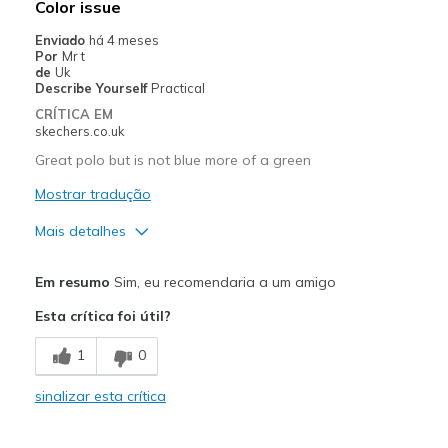
Color issue
Enviado
há 4 meses
Por
Mr t
de
Uk
Describe Yourself
Practical
CRÍTICA EM
skechers.co.uk
Great polo but is not blue more of a green
Mostrar tradução
Mais detalhes
Prós
Em resumo
Sim, eu recomendaria a um amigo
Attractive Design
Esta crítica foi útil?
Breathe Well
1
0
Comfortable
sinalizar esta crítica
Durable