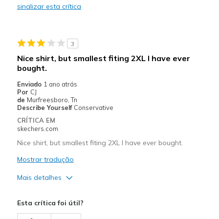
sinalizar esta crítica
Casual Wear
Going Out
3
Special Occasions
Nice shirt, but smallest fiting 2XL I have ever
bought.
Travel
Enviado
1 ano atrás
Width
Feels true to width
Por
CJ
de
Murfreesboro, Tn
Sizing
Feels true to size
Describe Yourself
Conservative
View On Shoes
I'm Really Into Shoes
CRÍTICA EM
skechers.com
Nice shirt, but smallest fiting 2XL I have ever bought.
Mostrar tradução
Mais detalhes
Width
Feels too narrow
Esta crítica foi útil?
Sizing
Feels full size too small