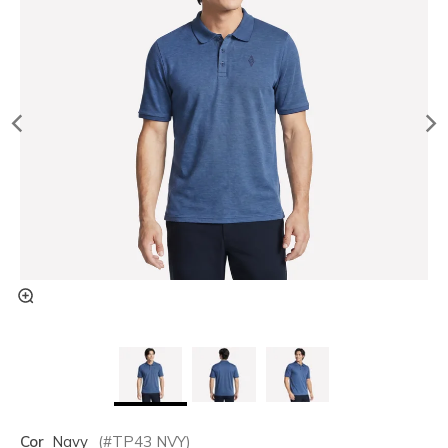
Cor
Navy
(#
TP43
NVY
)