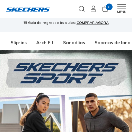
0
Men
MENU
🎒 Guia de regresso às aulas:
COMPRAR AGORA
⭐
Slip-ins
Arch Fit
Sandálias
Sapatos de lona