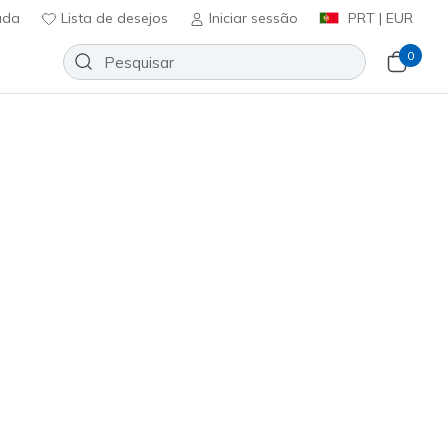
uda
Lista de desejos
Iniciar sessão
PRT | EUR
0
te Track Pant
Adicionar à lista de desejos
em críticas
ificação do cliente
ncl. IVA