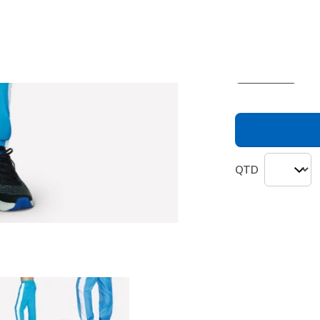
Cor
Azul / Verde
seleciona
QTD