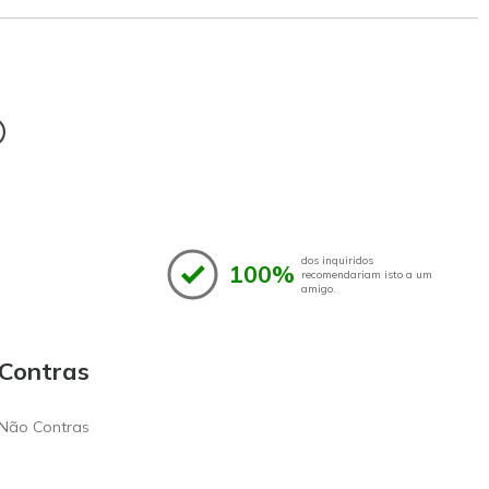
®
dos inquiridos
100%
recomendariam isto a um
amigo.
Contras
Não Contras