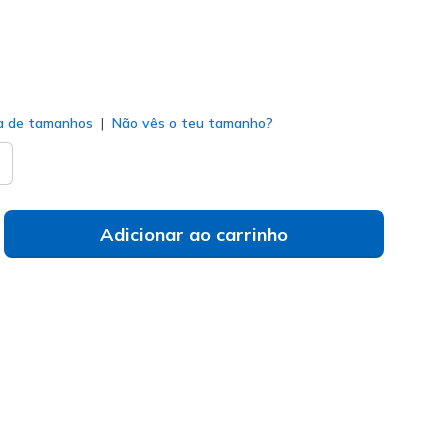
H79
NTS
)
do
a de tamanhos
Não vês o teu tamanho?
Adicionar ao carrinho