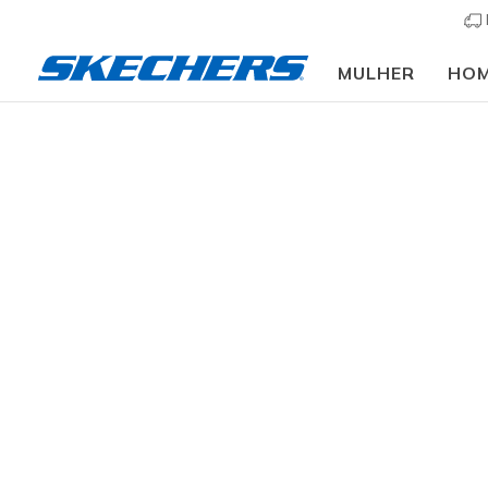
MULHER
HO
Vestuário
Homem
Partes de baixo