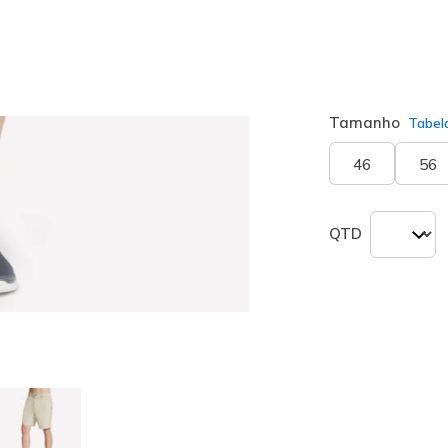
Cor
Natural
(#
S
seleciona
Tamanho
Tabel
46
56
QTD