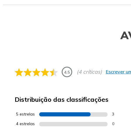
A
(4 críticas)
Escrever um
4.5
Distribuição das classificações
5 estrelas
3
4 estrelas
0