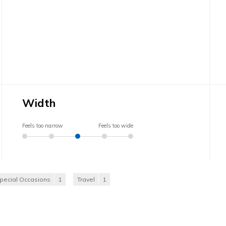
Width
Feels too narrow
Feels too wide
pecial Occasions
1
Travel
1