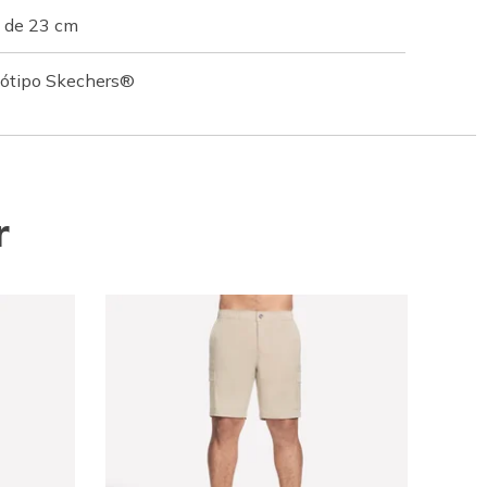
s de 23 cm
ogótipo Skechers®
r