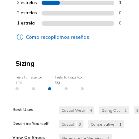
3 estrelas
1
2 estrelas
0
1 estrela
0
Cómo recopilamos reseñas
Sizing
Feels full size too
Feels full size too
small
big
Best Uses
Casual Wear
4
Going Out
2
S
Describe Yourself
Casual
3
Conservative
1
View On Shoes
Shoes are for Wearing
1