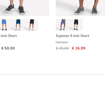
 Inch Short
Explorer 9 Inch Short
Homem
-
€ 50,00
Preço com desconto de
€ 35,00
para
€ 16,99