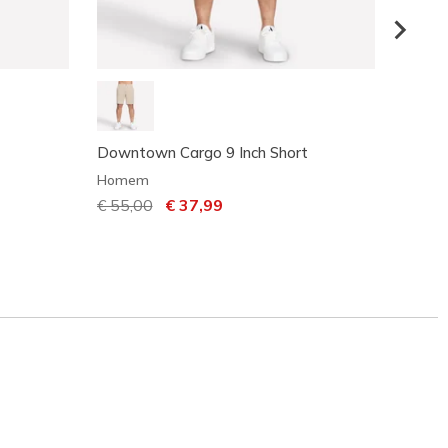
Downtown Cargo 9 Inch Short
GO WA
Homem
Home
Preço com desconto de
€ 55,00
para
€ 37,99
€ 48,