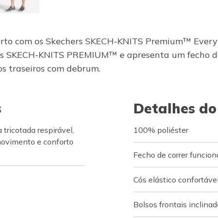
onforto com os Skechers SKECH-KNITS Premium™ Every
ers SKECH-KNITS PREMIUM™ e apresenta um fecho de c
sos traseiros com debrum.
s
Detalhes do
icotada respirável,
100% poliéster
movimento e conforto
Fecho de correr funcio
Cós elástico confortáve
Bolsos frontais inclina