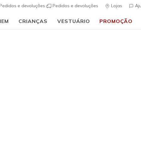
Pedidos e devoluções
Pedidos e devoluções
Lojas
Aj
MEM
CRIANÇAS
VESTUÁRIO
PROMOÇÃO
⭐
Skechers VIP:
45 dias de devolução para membros
Inscreve-te
⭐
Homem
SKECH-KN
Short
(
3$8 de 5 – Class
Preço co
€ 55,00
p