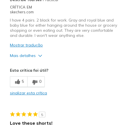
CRÍTICA EM
skechers.com
I have 4 pairs. 2 black for work. Gray and royal blue and
baby blue for either hanging around the house or grocery
shopping or even eating out. They are very comfortable
and durable. I won't wear anything else.
Mostrar tradução
Mais detalhes
Prós
Esta crítica foi útil?
Attractive Design
5
0
Breathe Well
sinalizar esta crítica
Comfortable
Durable
5
Stylish
Love these shorts!