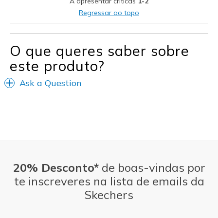
A apresentar críticas
1-2
Width
Feels true to width
Regressar ao topo
Sizing
Feels true to size
O que queres saber sobre
este produto?
Ask a Question
20% Desconto*
de boas-vindas por
te inscreveres na lista de emails da
Skechers