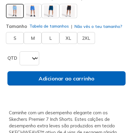
selecionado
Tamanho
Tabela de tamanhos
Não vês o teu tamanho?
S
M
L
XL
2XL
QTD
Adicionar ao carrinho
Caminhe com um desempenho elegante com os
Skechers Premier 7 Inch Shorts. Estes calções de
desempenho extra leves são produzidos em tecido
SKECHWEAVE™ ativo de 4 vias de secagem rápida,