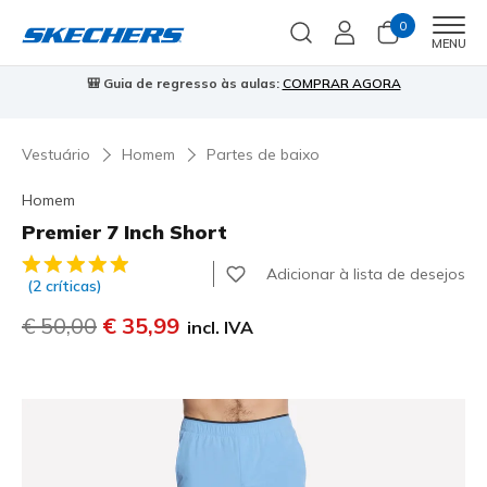
0
Men
MENU
AR AGORA
⭐
Skechers VIP:
45 dias de devolução para membros
Vestuário
Homem
Partes de baixo
Homem
Premier 7 Inch Short
3$2 de 5 – Classificação do cliente
Adicionar à lista de desejos
(2 críticas)
Preço com desconto de
€ 50,00
para
€ 35,99
incl. IVA