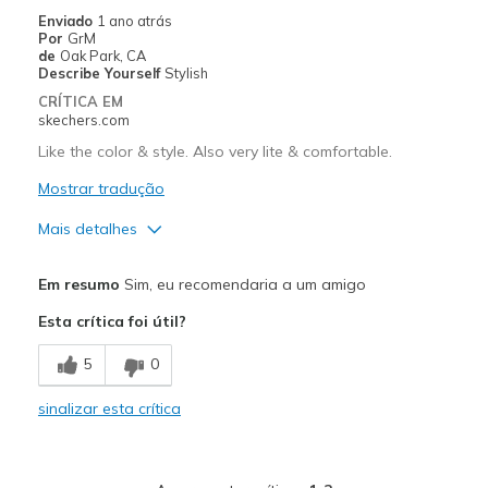
Melhores utilizações
Enviado
1 ano atrás
Por
GrM
Casual Wear
de
Oak Park, CA
Describe Yourself
Stylish
Width
Feels true to width
CRÍTICA EM
Sizing
Feels true to size
skechers.com
Like the color & style. Also very lite & comfortable.
Mostrar tradução
Mais detalhes
Prós
Em resumo
Sim, eu recomendaria a um amigo
Attractive Design
Esta crítica foi útil?
Comfortable
5
0
Stylish
sinalizar esta crítica
Melhores utilizações
Casual Wear