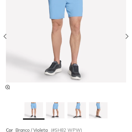
Cor
Branco / Violeta
(#
SH82
WPW
)