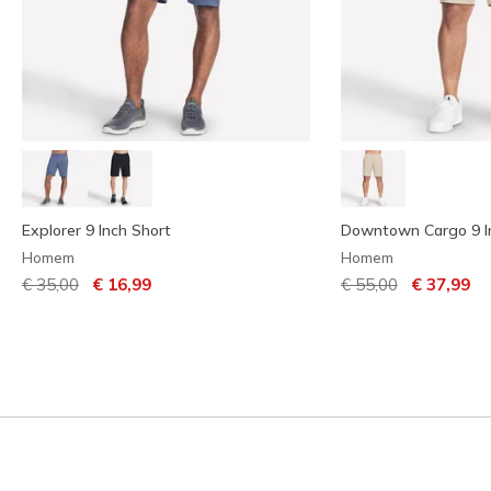
Explorer 9 Inch Short
Downtown Cargo 9 I
Homem
Homem
Preço com desconto de
para
Preço com descont
para
€ 35,00
€ 16,99
€ 55,00
€ 37,99