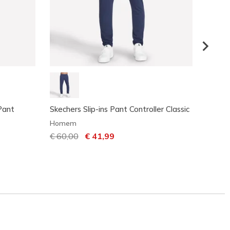
Pant
Skechers Slip-ins Pant Controller Classic
Skech
Classi
Homem
Home
Preço com desconto de
€ 60,00
para
€ 41,99
€ 60,