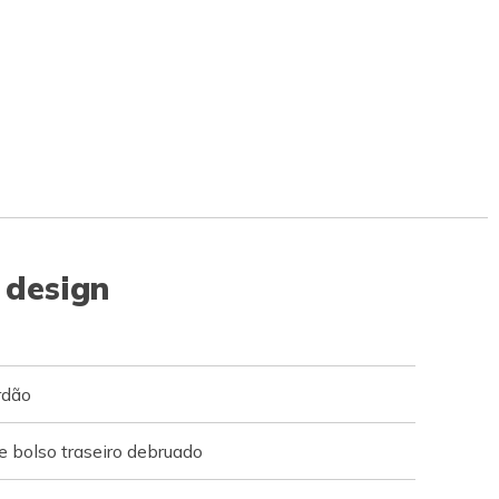
 design
rdão
e bolso traseiro debruado