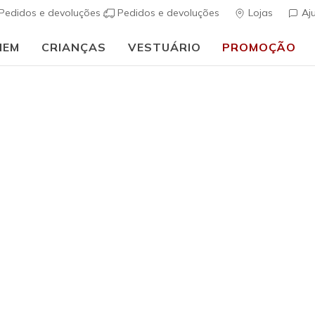
Pedidos e devoluções
Pedidos e devoluções
Lojas
Aj
MEM
CRIANÇAS
VESTUÁRIO
PROMOÇÃO
Homem
GO SHIEL
(
3$9 de 5 – Class
€ 55,00
i
Cor
Carvão / Na