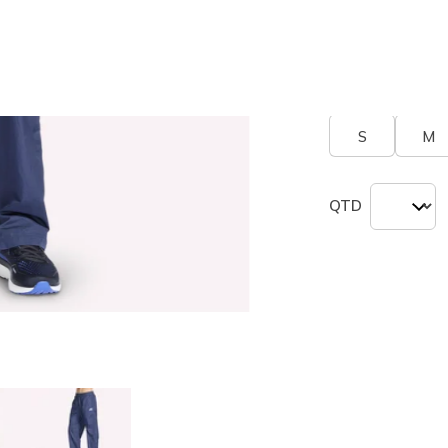
seleciona
Tamanho
Tabel
S
M
QTD