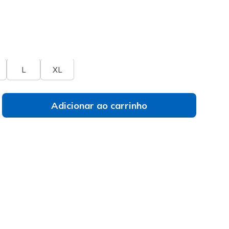
do
a de tamanhos
Não vês o teu tamanho?
L
XL
Adicionar ao carrinho