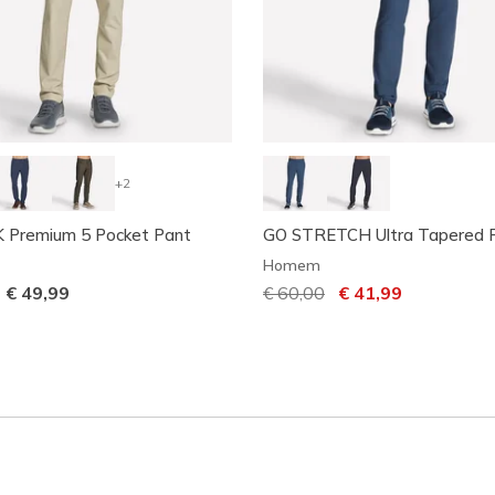
+2
Premium 5 Pocket Pant
GO STRETCH Ultra Tapered 
Homem
-
€ 49,99
Preço com desconto de
€ 60,00
para
€ 41,99