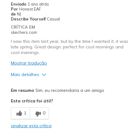
Enviado
1 ano atrás
Por
Honest EAF
de
NJ
Describe Yourself
Casual
CRÍTICA EM
skechers.com
I saw this item last year, but by the time I wanted it, it was
late spring. Great design, perfect for cool mornings and
cool evenings.
Mostrar tradução
Mais detalhes
Prós
Em resumo
Sim, eu recomendaria a um amigo
Attractive Design
Esta crítica foi útil?
Melhores utilizações
1
0
Casual Wear
sinalizar esta crítica
Sizing
Feels true to size