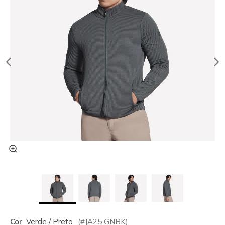
Cor
Verde / Preto
(#
JA25
GNBK
)