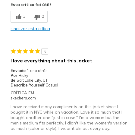
Esta crítica foi útil?
Attractive Design
3
0
Breathe Well
sinalizar esta crítica
Comfortable
Melhores utilizações
5
Casual Wear
I love everything about this jacket
Going Out
Enviado
1 ano atrás
Por
Ricky
Width
Feels true to width
de
Salt Lake City, UT
Describe Yourself
Casual
Sizing
Feels true to size
CRÍTICA EM
skechers.com
I have received many compliments on this jacket since I
bought it in NYC while on vacation. Love it so much that I
bought another one "just in case." I'm a woman but the
men's medium fits perfectly. I didn't like the women's version
as much (color or style). I wear it almost every day.