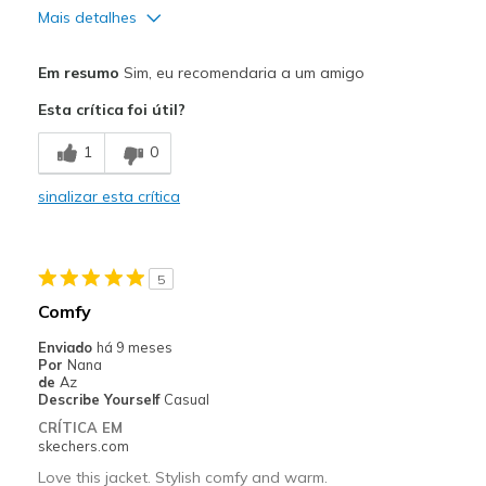
Sizing
Feels true to size
Mais detalhes
View On Shoes
I'm Into Shoes
Prós
Em resumo
Sim, eu recomendaria a um amigo
Comfortable
Esta crítica foi útil?
Contras
1
0
Came with a strong odor, but was ok after airing
sinalizar esta crítica
Melhores utilizações
Casual Wear
5
Width
Feels true to width
Comfy
Sizing
Feels true to size
Enviado
há 9 meses
View On Shoes
Shoes are for Wearing
Por
Nana
de
Az
Describe Yourself
Casual
CRÍTICA EM
skechers.com
Love this jacket. Stylish comfy and warm.