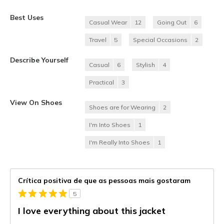
Best Uses
Casual Wear
12
Going Out
6
Travel
5
Special Occasions
2
Describe Yourself
Casual
6
Stylish
4
Practical
3
View On Shoes
Shoes are for Wearing
2
I'm Into Shoes
1
I'm Really Into Shoes
1
Crítica positiva de que as pessoas mais gostaram
5
I love everything about this jacket