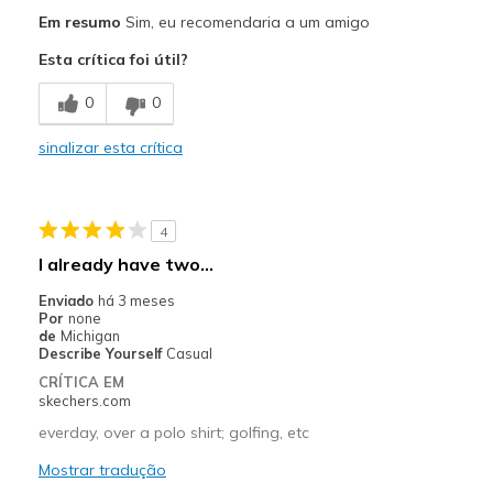
Prós
Em resumo
Sim, eu recomendaria a um amigo
Attractive Design
Esta crítica foi útil?
Breathe Well
0
0
Comfortable
sinalizar esta crítica
Durable
Stylish
4
Contras
I already have two...
Need more color options
Enviado
há 3 meses
Por
none
Melhores utilizações
de
Michigan
Describe Yourself
Casual
Casual Wear
CRÍTICA EM
skechers.com
Going Out
everday, over a polo shirt; golfing, etc
Travel
Mostrar tradução