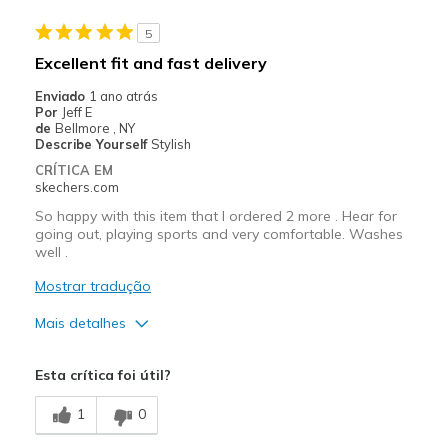
5
Excellent fit and fast delivery
Enviado
1 ano atrás
Por
Jeff E
de
Bellmore , NY
Describe Yourself
Stylish
CRÍTICA EM
skechers.com
So happy with this item that I ordered 2 more . Hear for
going out, playing sports and very comfortable. Washes
well .
Mostrar tradução
Mais detalhes
Prós
Esta crítica foi útil?
Attractive Design
1
0
Comfortable