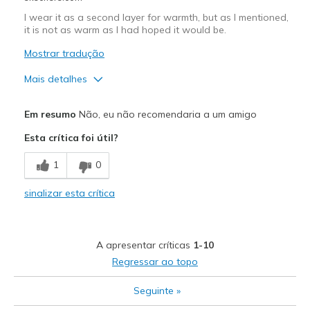
I wear it as a second layer for warmth, but as I mentioned,
it is not as warm as I had hoped it would be.
Mostrar tradução
Mais detalhes
Prós
Em resumo
Não, eu não recomendaria a um amigo
Attractive Design
Esta crítica foi útil?
Stylish
1
0
Contras
sinalizar esta crítica
Not as warm as I had hoped and was looking for.
Melhores utilizações
A apresentar críticas
1-10
Casual Wear
Regressar ao topo
Width
Feels too narrow
Seguinte
»
Sizing
Feels true to size