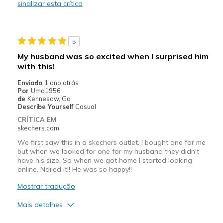
sinalizar esta crítica
Stylish
Melhores utilizações
5
Casual Wear
My husband was so excited when I surprised him
Going Out
with this!
Enviado
Travel
1 ano atrás
Por
Uma1956
de
Kennesaw, Ga
Width
Feels true to width
Describe Yourself
Casual
Sizing
Feels true to size
CRÍTICA EM
skechers.com
We first saw this in a skechers outlet. I bought one for me
but when we looked for one for my husband they didn't
have his size. So when we got home I started looking
online. Nailed it!! He was so happy!!
Mostrar tradução
Mais detalhes
Prós