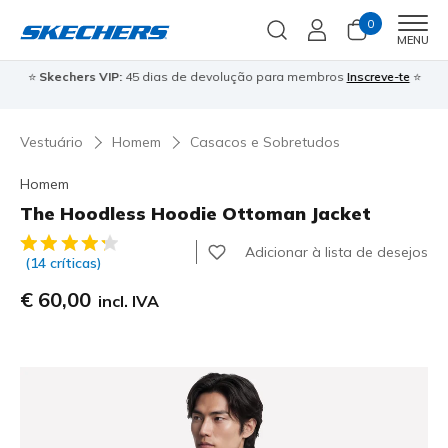
0
Men
MENU
⭐
Skechers VIP:
45 dias de devolução para membros
Inscreve-te
⭐

Vestuário
Homem
Casacos e Sobretudos
Homem
The Hoodless Hoodie Ottoman Jacket
5 de 5 – Classificação do cliente
Adicionar à lista de desejos
(14 críticas)
€ 60,00
incl. IVA