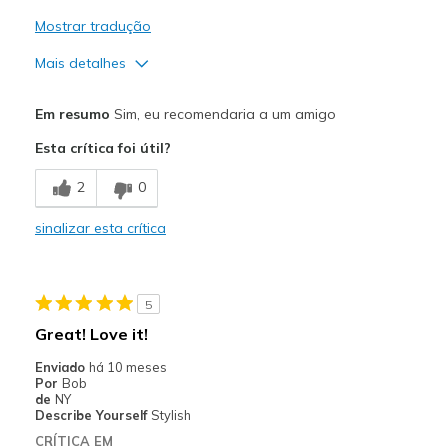
Mostrar tradução
Mais detalhes
Prós
Em resumo
Sim, eu recomendaria a um amigo
Attractive Design
Esta crítica foi útil?
Comfortable
2
0
Stylish
sinalizar esta crítica
Contras
Fits well
5
Melhores utilizações
Great! Love it!
Casual Wear
Enviado
há 10 meses
Por
Bob
Going Out
de
NY
Describe Yourself
Stylish
Special Occasions
CRÍTICA EM