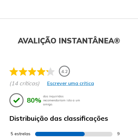
AVALIÇÃO INSTANTÂNEA®
4.2
(14 críticas)
Escrever uma crítica
dos inquiridos
80%
recomendariam isto a um
amigo.
Distribuição das classificações
5 estrelas
9