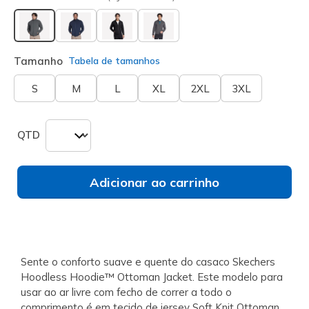
selecionado
Tamanho
Tabela de tamanhos
S
M
L
XL
2XL
3XL
QTD
Adicionar ao carrinho
Sente o conforto suave e quente do casaco Skechers
Hoodless Hoodie™ Ottoman Jacket. Este modelo para
usar ao ar livre com fecho de correr a todo o
comprimento é em tecido de jersey Soft Knit Ottoman