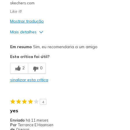
skechers.com
Travel
Like it!
Width
Feels true to width
Mostrar tradução
Sizing
Feels true to size
Mais detalhes
Prós
Em resumo
Sim, eu recomendaria a um amigo
Attractive Design
Esta crítica foi útil?
Breathe Well
2
0
Comfortable
sinalizar esta crítica
Stylish
Melhores utilizações
4
Casual Wear
yes
Going Out
Enviado
há 11 meses
Por
Terrance E Haansen
Width
Feels true to width
de
Oregon