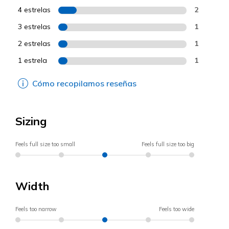
4 estrelas
2
3 estrelas
1
2 estrelas
1
1 estrela
1
Cómo recopilamos reseñas
Sizing
Feels full size too small
Feels full size too big
Width
Feels too narrow
Feels too wide