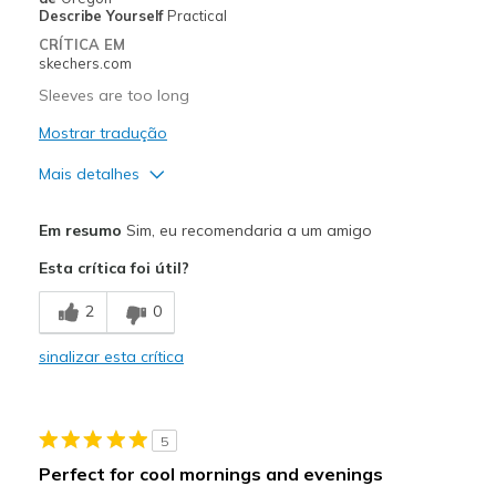
Describe Yourself
Practical
Sizing
Feels half size too small
CRÍTICA EM
skechers.com
Sleeves are too long
Mostrar tradução
Mais detalhes
Melhores utilizações
Em resumo
Sim, eu recomendaria a um amigo
Casual Wear
Esta crítica foi útil?
2
0
sinalizar esta crítica
5
Perfect for cool mornings and evenings