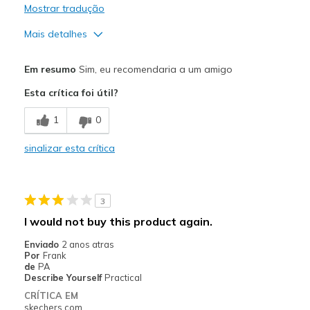
Mostrar tradução
Mais detalhes
Prós
Em resumo
Sim, eu recomendaria a um amigo
Attractive Design
Esta crítica foi útil?
Comfortable
1
0
Durable
sinalizar esta crítica
Stylish
Melhores utilizações
3
Casual Wear
I would not buy this product again.
Width
Feels true to width
Enviado
2 anos atras
Por
Frank
Sizing
Feels true to size
de
PA
Describe Yourself
Practical
CRÍTICA EM
skechers.com