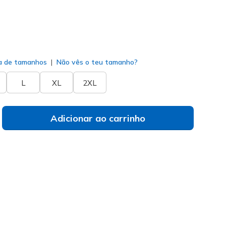
Azeitona
(#
JA288
BROL
)
do
a de tamanhos
Não vês o teu tamanho?
L
XL
2XL
Adicionar ao carrinho