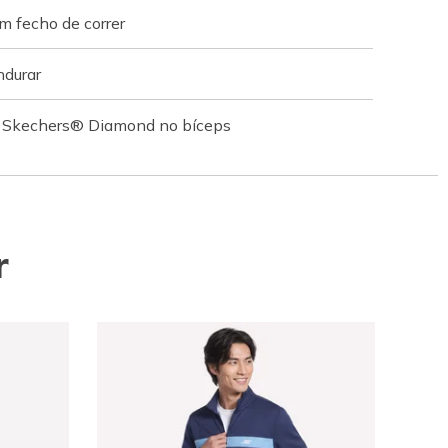
m fecho de correr
ndurar
o Skechers® Diamond no bíceps
r