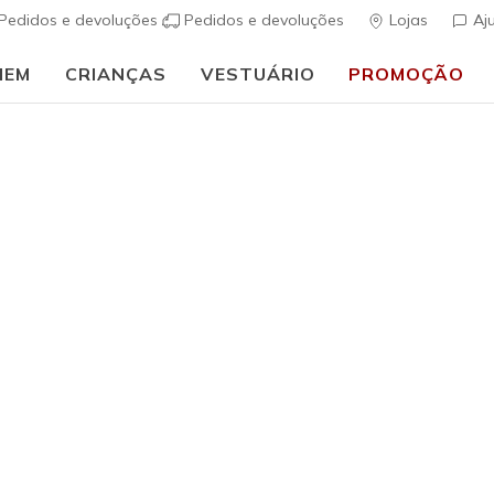
Pedidos e devoluções
Pedidos e devoluções
Lojas
Aj
MEM
CRIANÇAS
VESTUÁRIO
PROMOÇÃO
🎒 Guia de regresso às aulas:
COMPRAR AGORA
Homem
The Hoodl
Jacket
s
4$2 de 5 – Class
€ 90,00
i