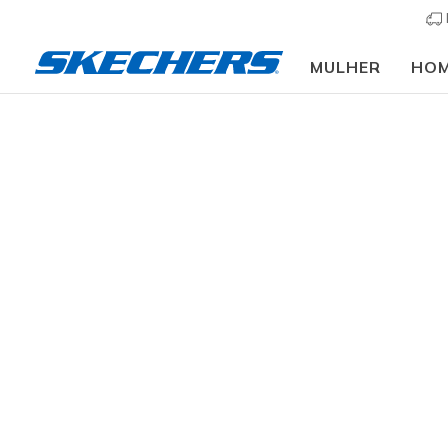
MULHER
HO
Vestuário
Homem
Casacos e Sobretudos