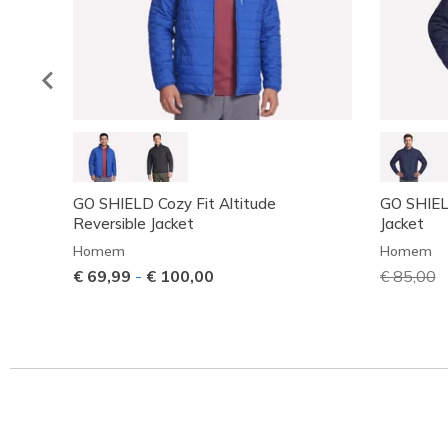
GO SHIELD Cozy Fit Altitude
GO SHIEL
Reversible Jacket
Jacket
Homem
Homem
€ 69,99
-
€ 100,00
Preço co
€ 85,00
p