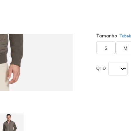
Cor
Castanho / 
seleciona
Tamanho
Tabel
S
M
QTD