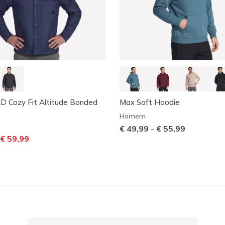
D Cozy Fit Altitude Bonded
Max Soft Hoodie
Homem
€ 49,99
-
€ 55,99
m desconto de
ara
€ 59,99