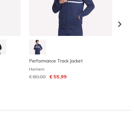
Performance Track Jacket
SKECH
Homem
Home
Preço com desconto de
€ 80,00
para
€ 55,99
€ 59,