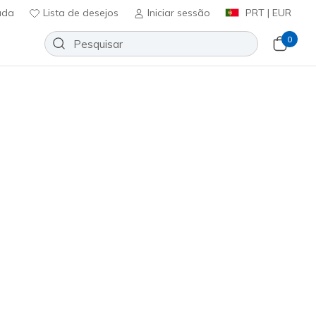
uda
Lista de desejos
Iniciar sessão
PRT | EUR
0
ess Hoodie Cozy Fit Knit Hybrid
Adicionar à lista de desejos
em críticas
ificação do cliente
ncl. IVA