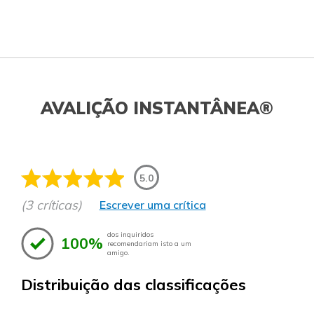
AVALIÇÃO INSTANTÂNEA®
5.0
(3 críticas)
Escrever uma crítica
dos inquiridos
100%
recomendariam isto a um
amigo.
Distribuição das classificações