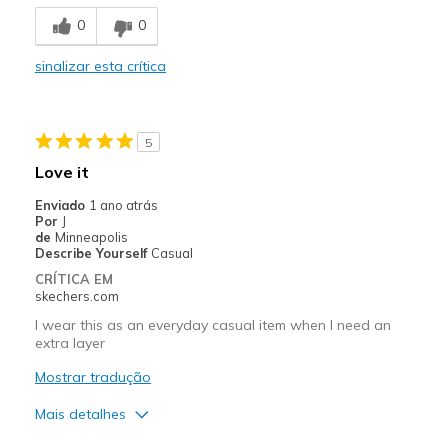
Stylish
0
0
Melhores utilizações
sinalizar esta crítica
Casual Wear
Going Out
5
Travel
Love it
Width
Feels true to width
Enviado
1 ano atrás
Por
J
Sizing
Feels true to size
de
Minneapolis
Describe Yourself
Casual
CRÍTICA EM
skechers.com
I wear this as an everyday casual item when I need an
extra layer
Mostrar tradução
Mais detalhes