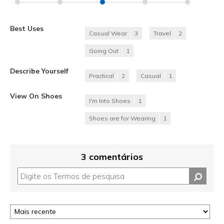
Best Uses
Casual Wear
3
Travel
2
Going Out
1
Describe Yourself
Practical
2
Casual
1
View On Shoes
I'm Into Shoes
1
Shoes are for Wearing
1
3 comentários