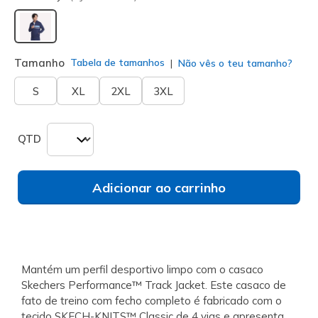
selecionado
Tamanho
Tabela de tamanhos
Não vês o teu tamanho?
S
XL
2XL
3XL
QTD
Adicionar ao carrinho
Mantém um perfil desportivo limpo com o casaco
Skechers Performance™ Track Jacket. Este casaco de
fato de treino com fecho completo é fabricado com o
tecido SKECH-KNITS™ Classic de 4 vias e apresenta