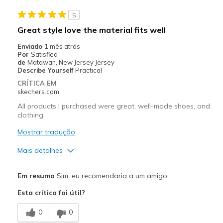
5
Great style love the material fits well
Enviado
1 mês atrás
Por
Satisfied
de
Matawan, New Jersey Jersey
Describe Yourself
Practical
CRÍTICA EM
skechers.com
All products I purchased were great, well-made shoes, and
clothing
Mostrar tradução
Mais detalhes
Prós
Em resumo
Sim, eu recomendaria a um amigo
Attractive Design
Esta crítica foi útil?
Breathe Well
0
0
Comfortable