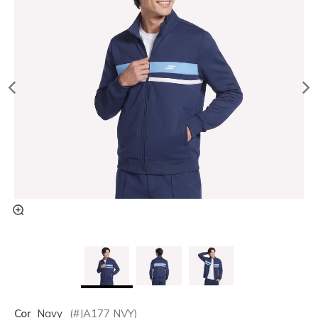
Cor
Navy
(#
JA177
NVY
)