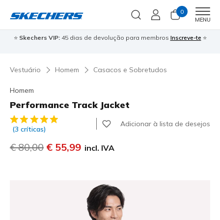
0
Men
MENU
⭐
Skechers VIP:
45 dias de devolução para membros
Inscreve-te
⭐

Vestuário
Homem
Casacos e Sobretudos
Homem
Performance Track Jacket
4$7 de 5 – Classificação do cliente
Adicionar à lista de desejos
(3 críticas)
Preço com desconto de
€ 80,00
para
€ 55,99
incl. IVA