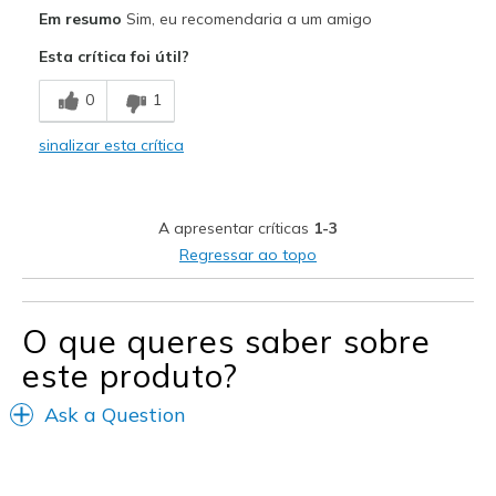
Prós
Em resumo
Sim, eu recomendaria a um amigo
Breathe Well
Esta crítica foi útil?
Contras
0
1
Cannot think of one
sinalizar esta crítica
Melhores utilizações
Casual Wear
A apresentar críticas
1-3
Width
Feels true to width
Regressar ao topo
Sizing
Feels true to size
View On Shoes
I'm Into Shoes
O que queres saber sobre
este produto?
Ask a Question