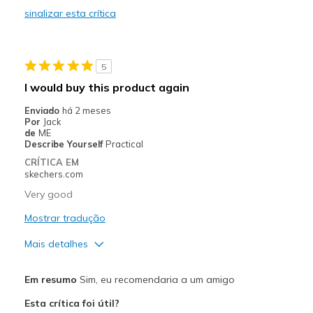
sinalizar esta crítica
Durable
Stylish
5
Melhores utilizações
I would buy this product again
Casual Wear
Enviado
há 2 meses
Por
Jack
Travel
de
ME
Describe Yourself
Practical
Width
Feels true to width
CRÍTICA EM
skechers.com
Sizing
Feels true to size
View On Shoes
Shoes are for Wearing
Very good
Mostrar tradução
Mais detalhes
Prós
Em resumo
Sim, eu recomendaria a um amigo
Attractive Design
Esta crítica foi útil?