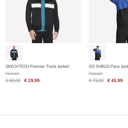
SKECHTECH Premier Track Jacket
GO SHIELD Pace Jac
Homem
Homem
Preço com desconto de
para
Preço com descont
para
€ 60,00
€ 29,99
€ 75,00
€ 45,99