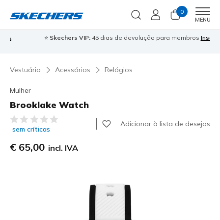
0
Men
MENU
⭐
Skechers VIP:
45 dias de devolução para membros
Inscreve-te
⭐

Vestuário
Acessórios
Relógios
Mulher
Brooklake Watch
5 de 5 – Classificação do cliente
Adicionar à lista de desejos
sem críticas
€ 65,00
incl. IVA