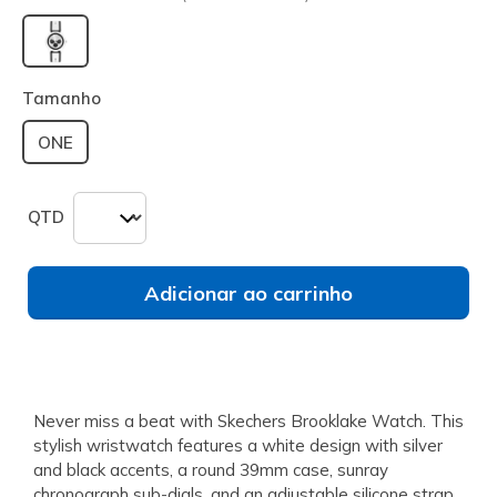
selecionado
Tamanho
ONE
QTD
Adicionar ao carrinho
Never miss a beat with Skechers Brooklake Watch. This
stylish wristwatch features a white design with silver
and black accents, a round 39mm case, sunray
chronograph sub-dials, and an adjustable silicone strap