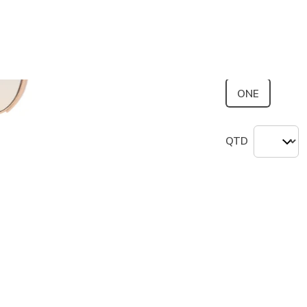
seleciona
Tamanho
ONE
QTD