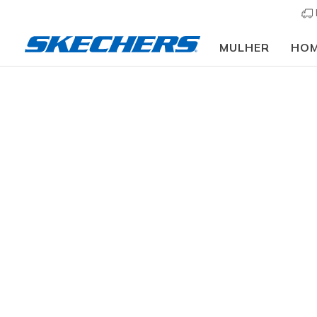
MULHER
HO
Vestuário
Acessórios
Óculos de sol