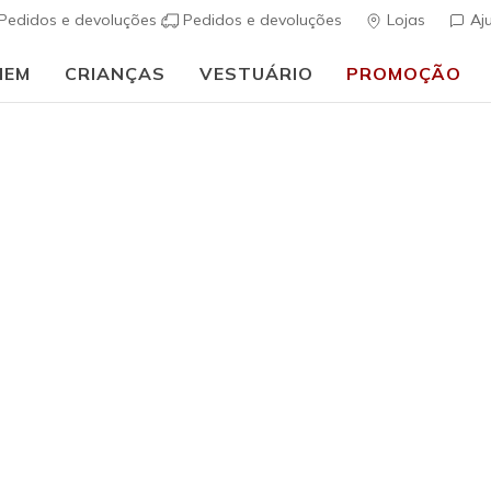
Pedidos e devoluções
Pedidos e devoluções
Lojas
Aj
MEM
CRIANÇAS
VESTUÁRIO
PROMOÇÃO
⭐
Skechers VIP:
45 dias de devolução para membros
Inscreve-te
⭐
Homem
Metal Avi
s
5 de 5 – Classif
€ 40,00
i
Cor
Castanho
(