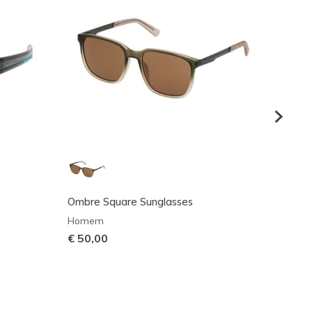
Ombre Square Sunglasses
Perfo
Sungl
Homem
Home
€ 50,00
€ 90,