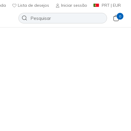
uda
Lista de desejos
Iniciar sessão
PRT | EUR
0
ator Sunglasses
Adicionar à lista de desejos
em críticas
icação do cliente
ncl. IVA
#
ZE00104
BRN
)