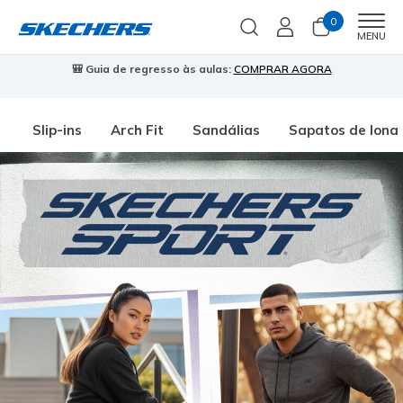
0
Men
MENU
🎒 Guia de regresso às aulas:
COMPRAR AGORA
⭐
Slip-ins
Arch Fit
Sandálias
Sapatos de lona