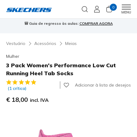
0
Men
MENU
🎒 Guia de regresso às aulas:
COMPRAR AGORA
⭐
Vestuário
Acessórios
Meias
Mulher
3 Pack Women's Performance Low Cut
Running Heel Tab Socks
5 de 5 – Classificação do cliente
Adicionar à lista de desejos
(1 crítica)
€ 18,00
incl. IVA