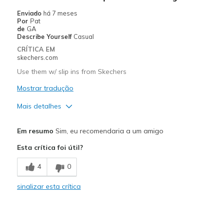
Enviado
há 7 meses
Por
Pat
de
GA
Describe Yourself
Casual
CRÍTICA EM
skechers.com
Use them w/ slip ins from Skechers
Mostrar tradução
Mais detalhes
Prós
Em resumo
Sim, eu recomendaria a um amigo
Comfortable
Esta crítica foi útil?
Melhores utilizações
4
0
Casual Wear
sinalizar esta crítica
Width
Feels true to width
Sizing
Feels true to size