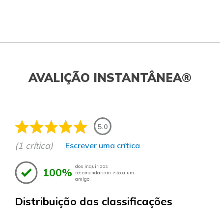
AVALIÇÃO INSTANTÂNEA®
5.0
(1 crítica)
Escrever uma crítica
dos inquiridos
100%
recomendariam isto a um
amigo.
Distribuição das classificações