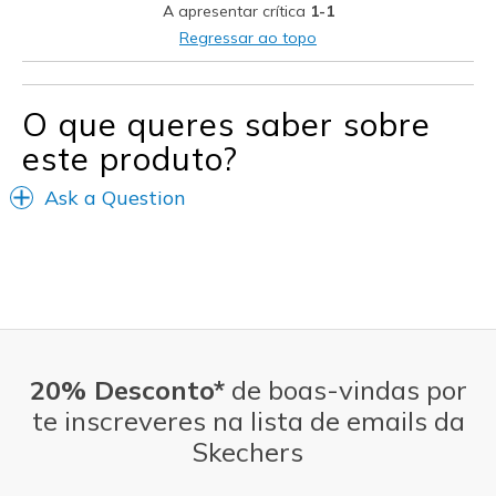
View On Shoes
I'm Into Shoes
A apresentar crítica
1-1
Regressar ao topo
O que queres saber sobre
este produto?
Ask a Question
20% Desconto*
de boas-vindas por
te inscreveres na lista de emails da
Skechers