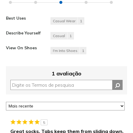
Best Uses
Casual Wear
1
Describe Yourself
Casual
1
View On Shoes
I'm Into Shoes
1
1 avaliação
5
Great socks. Tabs keep them from sliding down.