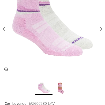
Cor
Lavanda
(#
Z600280
LAV
)