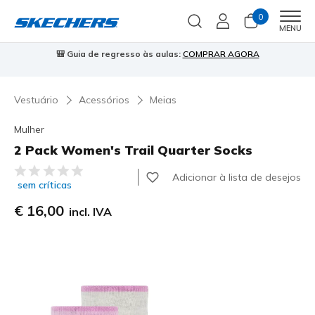
0
Men
MENU
🎒 Guia de regresso às aulas:
COMPRAR AGORA
⭐
Vestuário
Acessórios
Meias
Mulher
2 Pack Women's Trail Quarter Socks
5 de 5 – Classificação do cliente
Adicionar à lista de desejos
sem críticas
€ 16,00
incl. IVA