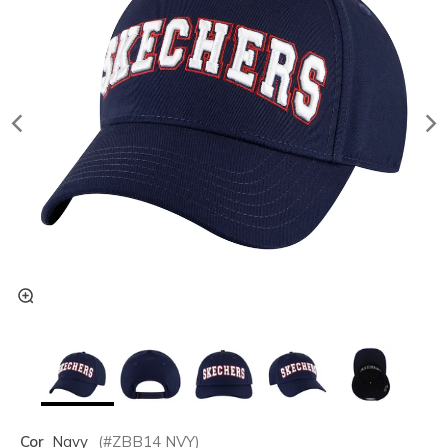
Cor
Navy
(#
ZBB14
NVY
)