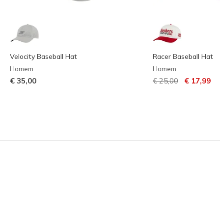
Velocity Baseball Hat
Racer Baseball Hat
Homem
Homem
Preço com descont
para
€ 35,00
€ 25,00
€ 17,99