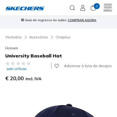
0
Men
MENU
🎒 Guia de regresso às aulas:
COMPRAR AGORA
⭐
Vestuário
Acessórios
Chapéus
Homem
University Baseball Hat
5 de 5 – Classificação do cliente
Adicionar à lista de desejos
sem críticas
€ 20,00
incl. IVA