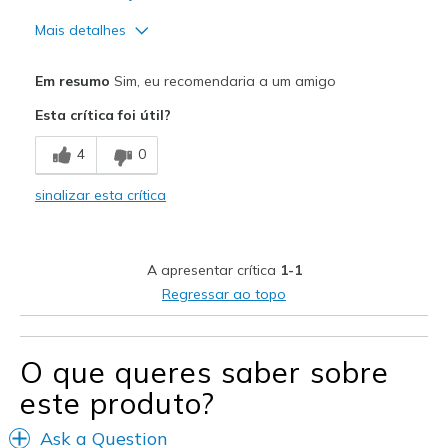
Mais detalhes
Prós
Em resumo
Sim, eu recomendaria a um amigo
Attractive Design
Esta crítica foi útil?
Breathe Well
4
0
Comfortable
sinalizar esta crítica
Melhores utilizações
Casual Wear
A apresentar crítica
1-1
Width
Feels true to width
Regressar ao topo
Sizing
Feels true to size
O que queres saber sobre
este produto?
Ask a Question