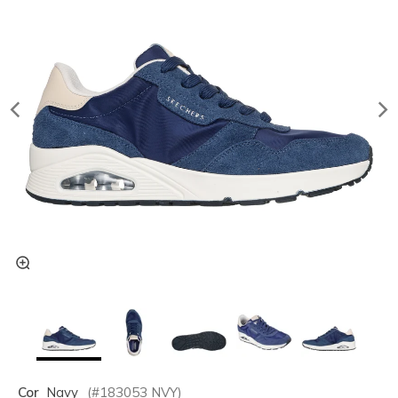
Cor
Navy
(#
183053
NVY
)