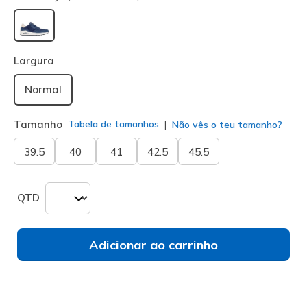
selecionado
Largura
Normal
Tamanho
Tabela de tamanhos
Não vês o teu tamanho?
39.5
40
41
42.5
45.5
QTD
Adicionar ao carrinho