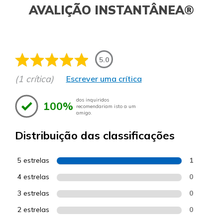
AVALIÇÃO INSTANTÂNEA®
5.0
(1 crítica)
Escrever uma crítica
dos inquiridos
100%
recomendariam isto a um
amigo.
Distribuição das classificações
5 estrelas
1
4 estrelas
0
3 estrelas
0
2 estrelas
0