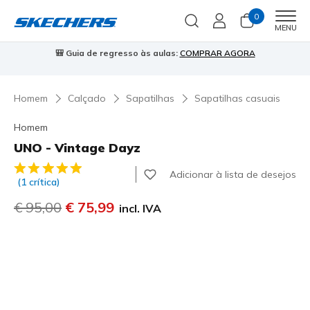
0
Men
MENU
resso às aulas:
COMPRAR AGORA
⭐
Skechers VIP:
45 dias de de
Homem
Calçado
Sapatilhas
Sapatilhas casuais
Homem
UNO - Vintage Dayz
5 de 5 – Classificação do cliente
Adicionar à lista de desejos
(1 crítica)
Preço com desconto de
€ 95,00
para
€ 75,99
incl. IVA