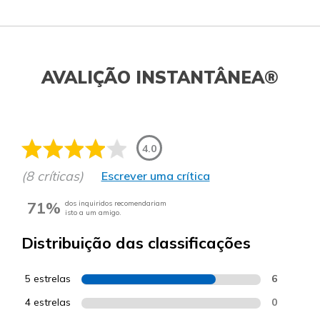
AVALIÇÃO INSTANTÂNEA®
4.0
(8 críticas)
Escrever uma crítica
71%
dos inquiridos recomendariam
isto a um amigo.
Distribuição das classificações
5 estrelas
6
4 estrelas
0