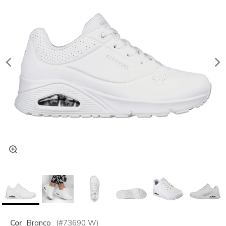
Cor
Branco
(#
73690
W
)