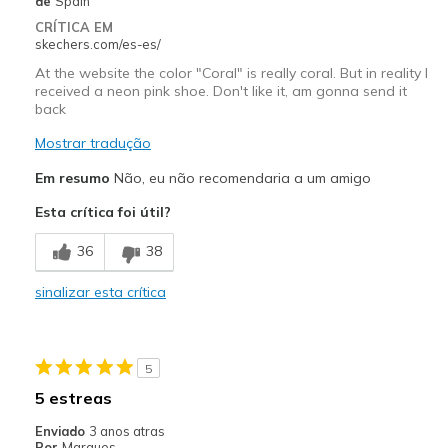
Números
de
Spain
Parecem de acordo com o
número
CRÍTICA EM
Os melhores usos
Calçado casual, Calçado para
skechers.com/es-es/
sair
At the website the color "Coral" is really coral. But in reality I
Opinião sobre
Adoro sapatos
received a neon pink shoe. Don't like it, am gonna send it
calçado
back
Mostrar tradução
Em resumo
Não, eu não recomendaria a um amigo
Esta crítica foi útil?
36
38
sinalizar esta crítica
5
5 estreas
Enviado
3 anos atras
Por
Marques