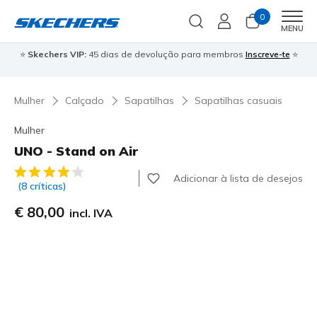
0
Men
MENU
⭐
Skechers VIP:
45 dias de devolução para membros
Inscreve-te
⭐

Mulher
Calçado
Sapatilhas
Sapatilhas casuais
Mulher
UNO - Stand on Air
4$6 de 5 – Classificação do cliente
Adicionar à lista de desejos
(8 críticas)
€ 80,00
incl. IVA