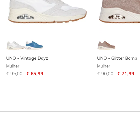
UNO - Vintage Dayz
UNO - Glitter Bomb
Mulher
Mulher
Preço com desconto de
para
Preço com descont
para
€ 95,00
€ 65,99
€ 90,00
€ 71,99