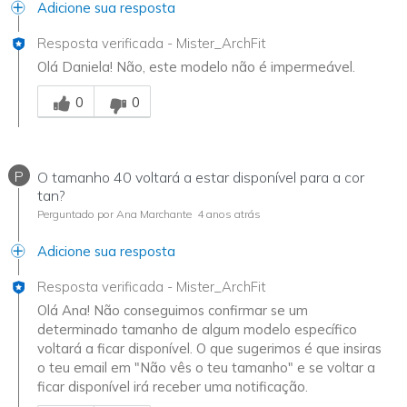
Adicione sua resposta
Resposta verificada
-
Mister_ArchFit
Olá Daniela! Não, este modelo não é impermeável.
Essa resposta foi útil para você
0
0
P
O tamanho 40 voltará a estar disponível para a cor
tan?
Perguntado por Ana Marchante
4 anos atrás
Adicione sua resposta
Resposta verificada
-
Mister_ArchFit
Olá Ana! Não conseguimos confirmar se um
determinado tamanho de algum modelo específico
voltará a ficar disponível. O que sugerimos é que insiras
o teu email em "Não vês o teu tamanho" e se voltar a
ficar disponível irá receber uma notificação.
Essa resposta foi útil para você