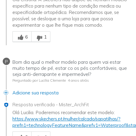
específico para nenhum tipo de condição medica ou
especificidade ortopédica. Recomendamos que, se
possível, se desloque a uma loja para que possa
experimentar o que lhe fique mais comodo.
Essa resposta foi útil para você
6
1
P
Bom dia qual o melhor modelo para quem vai estar
muito tempo de pé, estar co os pés confortáveis, que
seja anti-derrapante e impermeável?
Perguntado por Lucilia Clemente
4 anos atrás
Adicione sua resposta
Resposta verificada
-
Mister_ArchFit
Olá Lucilia. Poderemos recomendar este modelo:
https://www.skechers.pt/mulher/calcado/sapatilhas/?
prefn1=technologyFeatureName&prefv1=Waterproof&sta
Essa resposta foi útil para você