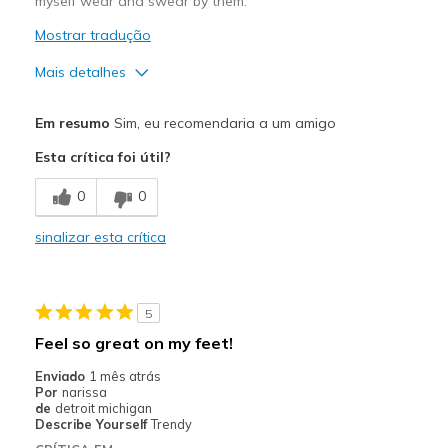
myself wear and swear by them.
Mostrar tradução
Mais detalhes
Prós
Em resumo
Sim, eu recomendaria a um amigo
Attractive Design
Esta crítica foi útil?
Breathe Well
0
0
Comfortable
sinalizar esta crítica
Durable
Stylish
5
Contras
Feel so great on my feet!
NONE
Enviado
1 mês atrás
Por
narissa
Melhores utilizações
de
detroit michigan
Describe Yourself
Trendy
Casual Wear