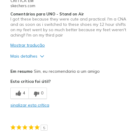
CRÍTICA EM
skechers.com
Gym
Comentários para UNO - Stand on Air
I got these because they were cute and practical. I'm a CNA
Jogging
and as soon as i switched to these shoes my 12 hour shifts
on my feet went by so much better because my feet weren't
Travel
aching!! I'm on my third pair
Walking
Mostrar tradução
Work
Mais detalhes
Width
Feels true to width
Prós
Em resumo
Sim, eu recomendaria a um amigo
Sizing
Feels true to size
Attractive Design
View On Shoes
Shoes are for Wearing
Esta crítica foi útil?
Breathe Well
4
0
Comfortable
sinalizar esta crítica
Contras
Wear Out Quickly
5
Melhores utilizações