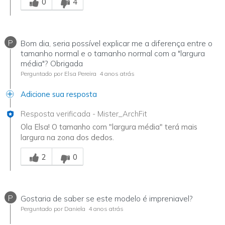
0
4
P
Bom dia, seria possível explicar me a diferença entre o
tamanho normal e o tamanho normal com a "largura
média"? Obrigada
Perguntado por Elsa Pereira
4 anos atrás
Adicione sua resposta
Resposta verificada
-
Mister_ArchFit
Ola Elsa! O tamanho com "largura média" terá mais
largura na zona dos dedos.
Essa resposta foi útil para você
2
0
P
Gostaria de saber se este modelo é impreniavel?
Perguntado por Daniela
4 anos atrás