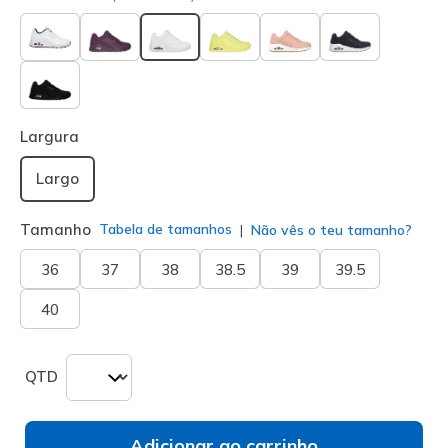
selecionado
Largura
Largo
Tamanho
Tabela de tamanhos
Não vês o teu tamanho?
36
37
38
38.5
39
39.5
40
QTD
Adicionar ao carrinho