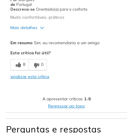
de
Portugal
Descreva-se
Orientado(a) para o conforto
Muito confortáveis, práticos
Mais detalhes
Prós
Em resumo
Sim, eu recomendaria a um amigo
Confortáveis
Esta crítica foi útil?
Leves
8
0
Melhores utilizações
sinalizar esta crítica
Calçado para o emprego
Largura
Parecem de acordo com o
A apresentar críticas
1-8
número
Números
Parecem de acordo com o
Regressar ao topo
número
Os melhores usos
Calçado para o emprego
Opinião sobre
Os sapatos são para usar
Perguntas e respostas
calçado