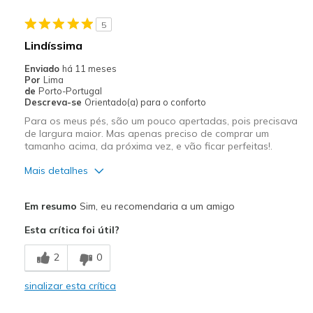
5
Lindíssima
Enviado
há 11 meses
Por
Lima
de
Porto-Portugal
Descreva-se
Orientado(a) para o conforto
Para os meus pés, são um pouco apertadas, pois precisava
de largura maior. Mas apenas preciso de comprar um
tamanho acima, da próxima vez, e vão ficar perfeitas!.
Mais detalhes
Prós
Em resumo
Sim, eu recomendaria a um amigo
Apoio adequado para o pé
Esta crítica foi útil?
Com estilo
2
0
Confortáveis
sinalizar esta crítica
Design atraente