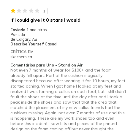
Melhores utilizações
1
Calçado para o emprego
If I could give it 0 stars I would
Calçado para sair
Enviado
1 ano atrás
Por
sdu
Largura
Parecem de acordo com o número
de
Calgary, AB
Describe Yourself
Casual
Números
Parecem de acordo com o número
CRÍTICA EM
Os melhores usos
Calçado para o emprego, Calçado
skechers.ca
para sair
Comentários para Uno - Stand on Air
Opinião sobre
Os sapatos são para usar
Not even 7 months of wear for $100+ and the foam
calçado
already fell apart. Part of the cushion magically
disappeared because after wearing it for 10 hours, my feet
started aching. When I got home I looked at my feet and
realized I was forming a callus on each foot, but I still didn't
fault the shoes at the time until the day after and I took a
peak inside the shoes and saw that that the area that
matched the placement of my new callus friends had the
cushions missing. Again. not even 7 months of use and this
is happening. These are my work shoes too and even
before this incident I saw bits and pieces of the printed
design on the foam coming off but never thought the