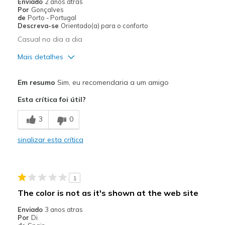
Enviado
2 anos atras
Por
Gonçalves
de
Porto - Portugal
Descreva-se
Orientado(a) para o conforto
Casual no dia a dia
Mais detalhes
Prós
Em resumo
Sim, eu recomendaria a um amigo
Apoio adequado para o pé
Esta crítica foi útil?
Com estilo
3
0
Confortáveis
sinalizar esta crítica
Leves
Melhores utilizações
1
Calçado casual
The color is not as it's shown at the web site
Largura
Parecem de acordo com o
Enviado
3 anos atras
número
Por
Di