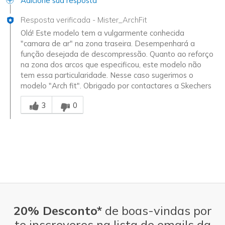
Adicione sua resposta
Resposta verificada
-
Mister_ArchFit
Olá! Este modelo tem a vulgarmente conhecida
"camara de ar" na zona traseira. Desempenhará a
função desejada de descompressão. Quanto ao reforço
na zona dos arcos que especificou, este modelo não
tem essa particularidade. Nesse caso sugerimos o
modelo "Arch fit". Obrigado por contactares a Skechers
Essa resposta foi útil para você
3
0
20% Desconto*
de boas-vindas por
te inscreveres na lista de emails da