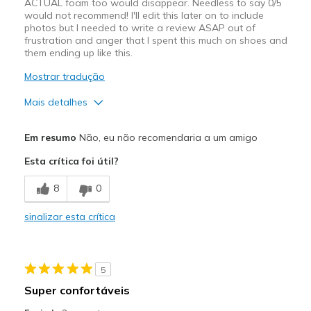
ACTUAL foam too would disappear. Needless to say 0/5
would not recommend! I'll edit this later on to include
photos but I needed to write a review ASAP out of
frustration and anger that I spent this much on shoes and
them ending up like this.
Mostrar tradução
Mais detalhes
Contras
Em resumo
Não, eu não recomendaria a um amigo
Poor Cushioning
Esta crítica foi útil?
Poor Quality
8
0
Wear Out Quickly
sinalizar esta crítica
Width
Feels true to width
Sizing
Feels true to size
5
Super confortáveis