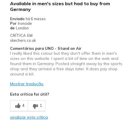
Available in men's sizes but had to buy from
work
Germany
Enviado
há 6 meses
Width
Feels too narrow
Por
Ironside
Sizing
de
London
Feels true to size
View On Shoes
I'm Into Shoes
CRÍTICA EM
skechers.co.uk
Comentários para UNO - Stand on Air
I really liked this colour but they don't offer them in men's
sizes on this website. I spent a bit of time on the web and
found them in Germany. Posted straight away by the sports
shop and they arrived a free days later. It does pay shop
around a bit.
Mostrar tradução
Esta crítica foi útil?
4
1
sinalizar esta crítica