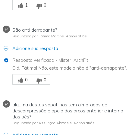
1
0
P
São anti derrapante?
Perguntado por Fátima Martins
4 anos atrás
Adicione sua resposta
Resposta verificada
-
Mister_ArchFit
Olá, Fátima! Não, este modelo não é "anti-derrapante".
Essa resposta foi útil para você
0
0
P
alguma destas sapatilhas tem almofadas de
descompressão e apoio dos arcos anterior e interno
dos pés?
Perguntado por Assunção Abecasis
4 anos atrás