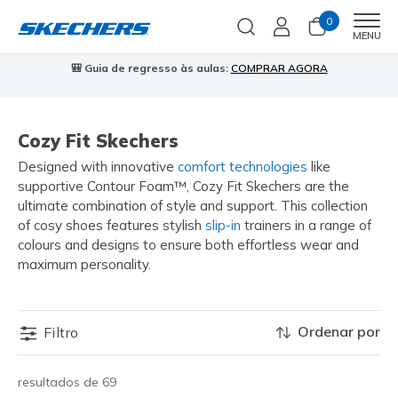
0
Men
MENU
🎒 Guia de regresso às aulas:
COMPRAR AGORA
⭐
Cozy Fit Skechers
Designed with innovative
comfort technologies
like
supportive Contour Foam™, Cozy Fit Skechers are the
ultimate combination of style and support. This collection
of cosy shoes features stylish
slip-in
trainers in a range of
colours and designs to ensure both effortless wear and
maximum personality.
Ordenar por
Filtro
resultados de 69