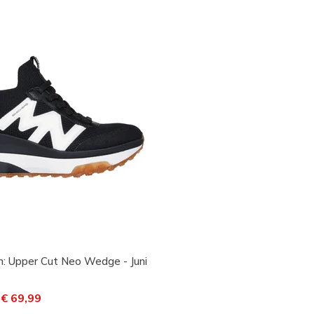
: Upper Cut Neo Wedge - Juni
 desconto de
ara
€ 69,99