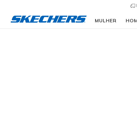
MULHER
HO
Mark
GÉNERO
A coleção 
fundador d
com uma of
TAMANHO
anos recen
Angeles co
LARGURA
de experiê
pormenores
COR
resultados