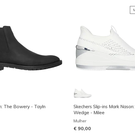
M
: The Bowery - Tayln
Skechers Slip-ins Mark Nason:
Wedge - Milee
Mulher
€ 90,00