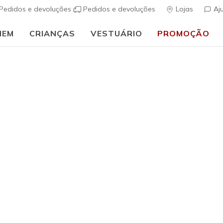
Pedidos e devoluções
Pedidos e devoluções
Lojas
Aj
MEM
CRIANÇAS
VESTUÁRIO
PROMOÇÃO
🎒 Guia de regresso às aulas:
COMPRAR AGORA
 Nason
Mark Nason foi lançada em 2000 por aquele a quem foi buscar o
a marca e vice-presidente executivo da Skechers USA. A coleção 
erta exótica de botas e acessórios inspirados pelo rock & roll i
tes, a procura popular de calçado de qualidade evoluiu na cria
m um sortido alargado de estilos ativos, casuais e formais pa
ncia em calçado, Mark Nason continua a liderar e inspirar a marc
 fabricados de forma deslumbrante e por um design premium.
 de 10