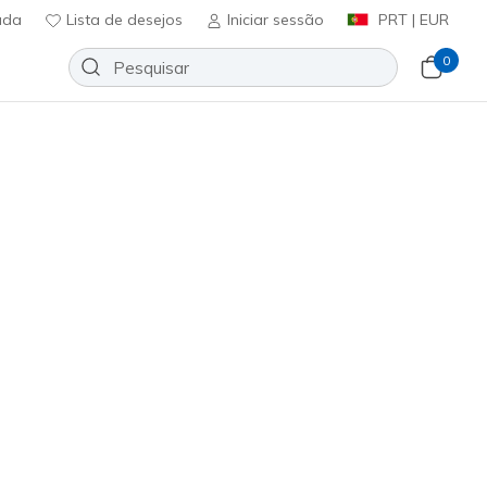
uda
Lista de desejos
Iniciar sessão
PRT | EUR
0
 seu nome, Mark Nason, o
teve a sua origem em Itália
cónicos dos anos setenta. Em
ção da Mark Nason® Los
ra homem e mulher. Com décadas
a com a sua paixão por
Ordenar por