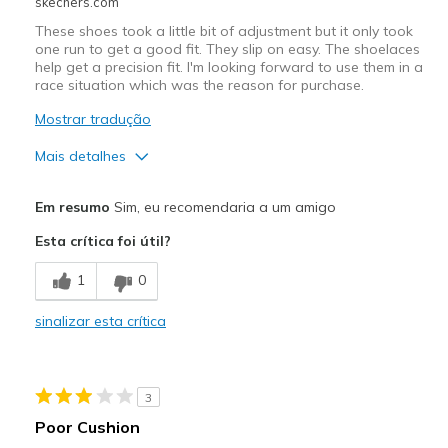
skechers.com
These shoes took a little bit of adjustment but it only took
one run to get a good fit. They slip on easy. The shoelaces
help get a precision fit. I'm looking forward to use them in a
race situation which was the reason for purchase.
Mostrar tradução
Mais detalhes
Prós
Em resumo
Sim, eu recomendaria a um amigo
Breathe Well
Esta crítica foi útil?
Comfortable
1
0
Durable
sinalizar esta crítica
Contras
Need Break In
3
Width
Feels true to width
Poor Cushion
Sizing
Feels true to size