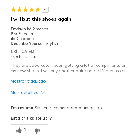
Melhores utilizações
5
Casual Wear
I will but this shoes again..
Travel
Enviado
há 2 meses
Por
Sheena
Width
Feels too narrow
de
Colorado
Describe Yourself
Stylish
Sizing
Feels true to size
CRÍTICA EM
View On Shoes
I'm Into Shoes
skechers.com
They are sooo cute, I been getting a lot of compliments on
my new shoes, I will buy another pair and a different color.
Mostrar tradução
Mais detalhes
Prós
Em resumo
Sim, eu recomendaria a um amigo
Stylish
Esta crítica foi útil?
Contras
0
1
Need Break In