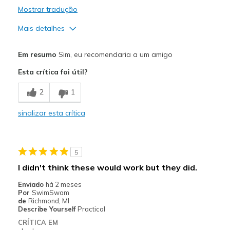
Mostrar tradução
Mais detalhes
Prós
Em resumo
Sim, eu recomendaria a um amigo
Comfortable
Esta crítica foi útil?
Melhores utilizações
2
1
walking
sinalizar esta crítica
Width
Feels true to width
Sizing
Feels true to size
View On Shoes
I'm Into Shoes
5
I didn't think these would work but they did.
Enviado
há 2 meses
Por
SwimSwam
de
Richmond, MI
Describe Yourself
Practical
CRÍTICA EM