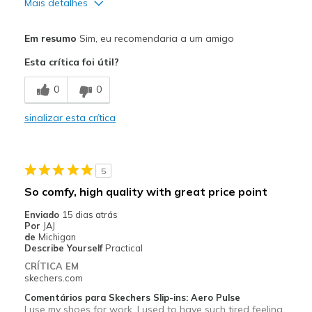
Mais detalhes
Prós
Em resumo
Sim, eu recomendaria a um amigo
Attractive Design
Esta crítica foi útil?
Breathe Well
0
0
Comfortable
sinalizar esta crítica
Great shoes if you are prone to shin splints
Melhores utilizações
5
Casual Wear
So comfy, high quality with great price point
Daily walking regimen
Enviado
15 dias atrás
Por
JAJ
Width
Feels true to width
de
Michigan
Describe Yourself
Practical
Sizing
Feels true to size
CRÍTICA EM
View On Shoes
I'm Into Shoes
skechers.com
Comentários para Skechers Slip-ins: Aero Pulse
I use my shoes for work. I used to have such tired feeling