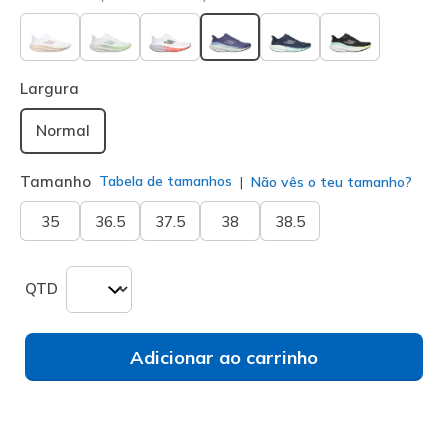
selecionado
Largura
Normal
Tamanho
Tabela de tamanhos
Não vês o teu tamanho?
35
36.5
37.5
38
38.5
QTD
Adicionar ao carrinho