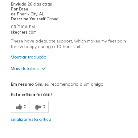
Enviado
26 dias atrás
Por
Bree
Going Out
de
Phenix City, AL
Describe Yourself
Casual
Work
CRÍTICA EM
skechers.com
Width
Feels true to width
These have adequate support, which makes my feet pain
Sizing
Feels true to size
free & happy during a 10-hour shift.
Mostrar tradução
Mais detalhes
Prós
Em resumo
Sim, eu recomendaria a um amigo
Attractive Design
Esta crítica foi útil?
Breathe Well
0
0
Comfortable
sinalizar esta crítica
Durable
Light Weight