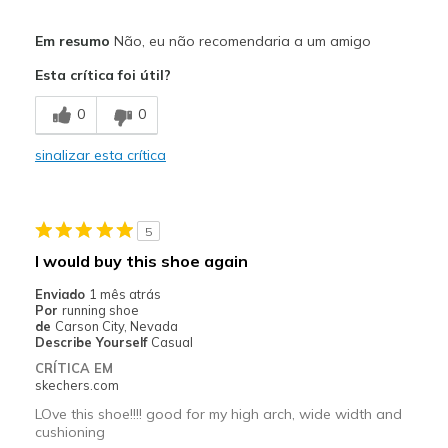
Prós
Em resumo
Não, eu não recomendaria a um amigo
Attractive Design
Esta crítica foi útil?
Stylish
0
0
Melhores utilizações
sinalizar esta crítica
Casual Wear
Width
Feels too narrow
5
Sizing
Feels full size too small
I would buy this shoe again
View On Shoes
I'm Really Into Shoes
Enviado
1 mês atrás
Por
running shoe
de
Carson City, Nevada
Describe Yourself
Casual
CRÍTICA EM
skechers.com
LOve this shoe!!!! good for my high arch, wide width and
cushioning