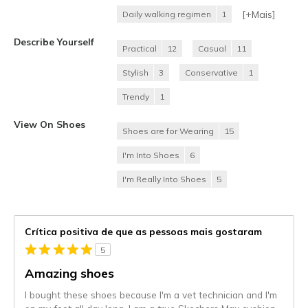
[+
Mais
]
Daily walking regimen
1
Describe Yourself
Practical
12
Casual
11
Stylish
3
Conservative
1
Trendy
1
View On Shoes
Shoes are for Wearing
15
I'm Into Shoes
6
I'm Really Into Shoes
5
Crítica positiva de que as pessoas mais gostaram
5
Amazing shoes
I bought these shoes because I'm a vet technician and I'm