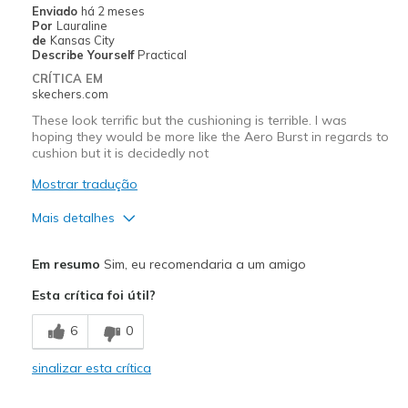
Enviado
há 2 meses
View On Shoes
Shoes are for Wearing
Por
Lauraline
de
Kansas City
Describe Yourself
Practical
CRÍTICA EM
skechers.com
These look terrific but the cushioning is terrible. I was
hoping they would be more like the Aero Burst in regards to
cushion but it is decidedly not
Mostrar tradução
Mais detalhes
Prós
Em resumo
Sim, eu recomendaria a um amigo
Attractive Design
Esta crítica foi útil?
Stylish
6
0
Contras
sinalizar esta crítica
Poor Cushioning