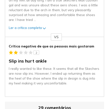
on my feet all day long. I am a true Skechers Max cushion
gal and was unsure about these aero shoes. I was a little
reluctant due to the arch in them, but very pleasantly
surprised at how amazing and comfortable these shoes
are. I have tried
...
Ler a crítica completa
VS
Contra
Crítica negativa de que as pessoas mais gostaram
2
Slip ins hurt ankle
I really wanted to like these. It seems that all the Skechers
are now slip ins. However, I ended up returning them as
the heel of the shoe where the slip in design is dug into
my heel making it very uncomfortable.
29 comentários