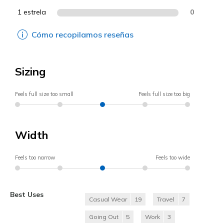
1 estrela
0
Cómo recopilamos reseñas
Sizing
Feels full size too small
Feels full size too big
Width
Feels too narrow
Feels too wide
Best Uses
Casual Wear
19
Travel
7
Going Out
5
Work
3