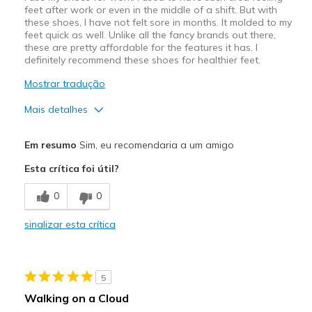
feet after work or even in the middle of a shift. But with
these shoes, I have not felt sore in months. It molded to my
feet quick as well. Unlike all the fancy brands out there,
these are pretty affordable for the features it has. I
definitely recommend these shoes for healthier feet.
Mostrar tradução
Mais detalhes
Prós
Em resumo
Sim, eu recomendaria a um amigo
Attractive Design
Esta crítica foi útil?
Breathe Well
0
0
Comfortable
sinalizar esta crítica
Durable
Stylish
5
Melhores utilizações
Walking on a Cloud
Casual Wear