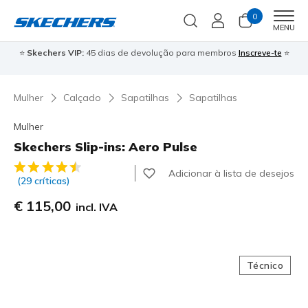
0
Men
MENU
⭐
Skechers VIP:
45 dias de devolução para membros
Inscreve-te
⭐

Mulher
Calçado
Sapatilhas
Sapatilhas
Mulher
Skechers Slip-ins: Aero Pulse
5 de 5 – Classificação do cliente
Adicionar à lista de desejos
(29 críticas)
€ 115,00
incl. IVA
Técnico