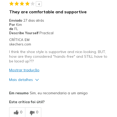
4
Stylish
They are comfortable and supportive
Melhores utilizações
Enviado
27 dias atrás
Por
Kim
Work
de
FL
Describe Yourself
Practical
Width
Feels true to width
CRÍTICA EM
skechers.com
Sizing
Feels true to size
View On Shoes
Shoes are for Wearing
I think the shoe style is supportive and nice-looking. BUT,
how are they considered "hands-free" and STILL have to
be laced up???
Mostrar tradução
Mais detalhes
Prós
Em resumo
Sim, eu recomendaria a um amigo
Attractive Design
Esta crítica foi útil?
Breathe Well
0
0
Stylish