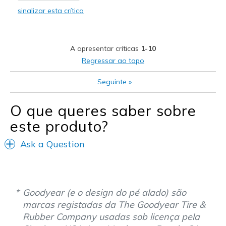
sinalizar esta crítica
Melhores utilizações
Going Out
A apresentar críticas
1-10
Travel
Regressar ao topo
Width
Feels true to width
Seguinte
»
Sizing
Feels true to size
View On Shoes
I'm Really Into Shoes
O que queres saber sobre
este produto?
Ask a Question
Goodyear (e o design do pé alado) são
marcas registadas da The Goodyear Tire &
Rubber Company usadas sob licença pela