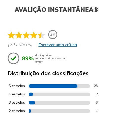
AVALIÇÃO INSTANTÂNEA®
4.6
(29 críticas)
Escrever uma crítica
dos inquiridos
89%
recomendariam isto a um
amigo.
Distribuição das classificações
5 estrelas
23
4 estrelas
2
3 estrelas
3
2 estrelas
1