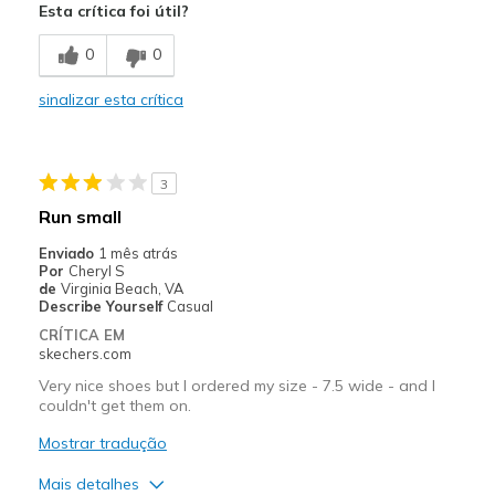
Esta crítica foi útil?
Attractive Design
0
0
Breathe Well
sinalizar esta crítica
Comfortable
Stylish
3
Melhores utilizações
Run small
Casual Wear
Enviado
1 mês atrás
Por
Cheryl S
Width
Feels true to width
de
Virginia Beach, VA
Describe Yourself
Casual
Sizing
Feels true to size
CRÍTICA EM
View On Shoes
I'm Into Shoes
skechers.com
Very nice shoes but I ordered my size - 7.5 wide - and I
couldn't get them on.
Mostrar tradução
Mais detalhes