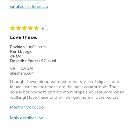
sinalizar esta crítica
Width
Feels true to width
Sizing
Feels true to size
View On Shoes
Shoes are for Wearing
5
Love these.
Enviado
1 mês atrás
Por
Lboogie
de
Ma
Describe Yourself
Casual
CRÍTICA EM
skechers.com
I bought these along with two other styles of slip ins, and
let me just say that these are the most comfortable. The
sole is bouncy soft, and it almost propels you forward when
walking! I love these and will def get more in other colors!!
Mostrar tradução
Mais detalhes
Prós