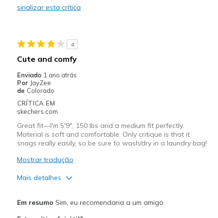
sinalizar esta crítica
Melhores utilizações
Casual Wear
4
Going Out
Cute and comfy
Travel
Enviado
1 ano atrás
Por
JayZee
Width
Feels true to width
de
Colorado
Sizing
Feels true to size
CRÍTICA EM
skechers.com
Great fit—I'm 5'9", 150 lbs and a medium fit perfectly.
Material is soft and comfortable. Only critique is that it
snags really easily, so be sure to wash/dry in a laundry bag!
Mostrar tradução
Mais detalhes
Prós
Em resumo
Sim, eu recomendaria a um amigo
Attractive Design