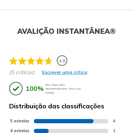
AVALIÇÃO INSTANTÂNEA®
4.8
(5 críticas)
Escrever uma crítica
dos inquiridos
100%
recomendariam isto a um
amigo.
Distribuição das classificações
5 estrelas
4
4 estrelas
1