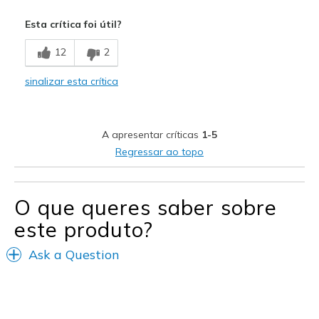
Prós
Esta crítica foi útil?
Comfortable
12
2
Great lightweight jacket.
sinalizar esta crítica
Stylish
Melhores utilizações
A apresentar críticas
1-5
Casual Wear
Regressar ao topo
Travel
Sizing
Feels true to size
O que queres saber sobre
este produto?
Ask a Question