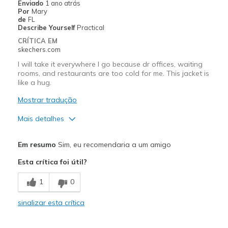
Enviado
1 ano atrás
Por
Mary
de
FL
Describe Yourself
Practical
CRÍTICA EM
skechers.com
I will take it everywhere I go because dr offices, waiting
rooms, and restaurants are too cold for me. This jacket is
like a hug.
Mostrar tradução
Mais detalhes
Prós
Em resumo
Sim, eu recomendaria a um amigo
Attractive Design
Esta crítica foi útil?
Breathe Well
1
0
Comfortable
sinalizar esta crítica
Stylish