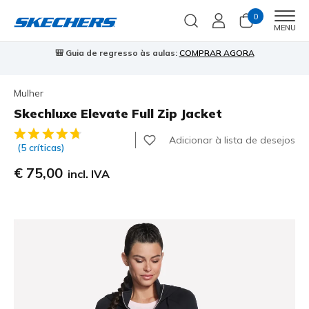
0
Men
MENU
⭐
Skechers VIP:
45 dias de devolução para membros
Inscreve-te
⭐
Mulher
Skechluxe Elevate Full Zip Jacket
3$7 de 5 – Classificação do cliente
Adicionar à lista de desejos
(5 críticas)
€ 75,00
incl. IVA