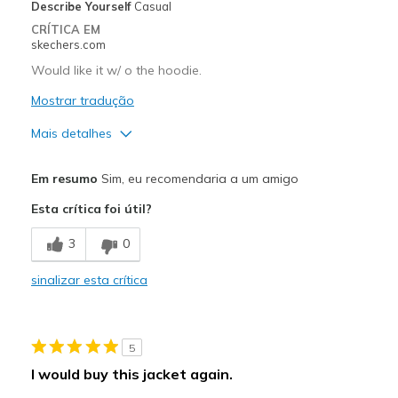
Describe Yourself
Casual
CRÍTICA EM
skechers.com
Would like it w/ o the hoodie.
Mostrar tradução
Mais detalhes
Prós
Em resumo
Sim, eu recomendaria a um amigo
Attractive Design
Esta crítica foi útil?
Comfortable
3
0
Stylish
sinalizar esta crítica
Melhores utilizações
Casual Wear
5
Width
Feels true to width
I would buy this jacket again.
Sizing
Feels true to size