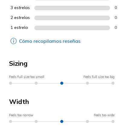
3 estrelas
0
2 estrelas
0
1 estrela
0
Cómo recopilamos reseñas
Sizing
Feels full size too small
Feels full size too big
Width
Feels too narrow
Feels too wide