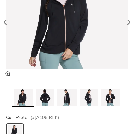
Cor
Preto
(#
JA196
BLK
)