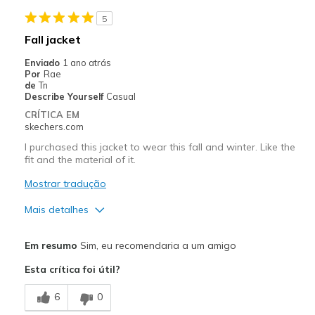
lovely soft fabric
5
Melhores utilizações
Fall jacket
Casual Wear
Enviado
1 ano atrás
Por
Rae
Travel
de
Tn
Describe Yourself
Casual
Width
Feels true to width
CRÍTICA EM
skechers.com
Sizing
Feels true to size
I purchased this jacket to wear this fall and winter. Like the
fit and the material of it.
Mostrar tradução
Mais detalhes
Prós
Em resumo
Sim, eu recomendaria a um amigo
Attractive Design
Esta crítica foi útil?
Comfortable
6
0
Durable