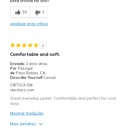
Esta crítica foi útil?
Comfortable
16
1
Sizing
Feels true to size
sinalizar esta crítica
5
Comfortable and soft.
Enviado
2 anos atras
Por
Pasogal
de
Paso Robles, CA
Describe Yourself
Casual
CRÍTICA EM
skechers.com
Great everyday jacket. Comfortable and perfect for cool
days.
Mostrar tradução
Mais detalhes