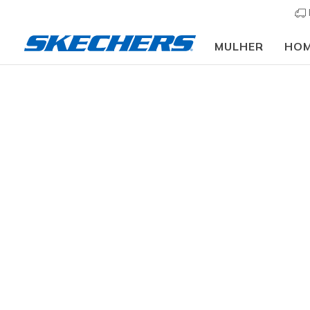
MULHER
HO
Mulher
Calçado
Botas