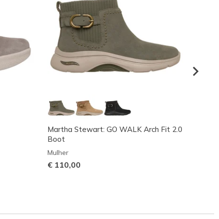
Martha Stewart: GO WALK Arch Fit 2.0
Skeche
Boot
Going
Mulher
Mulher
€ 110,00
€ 110