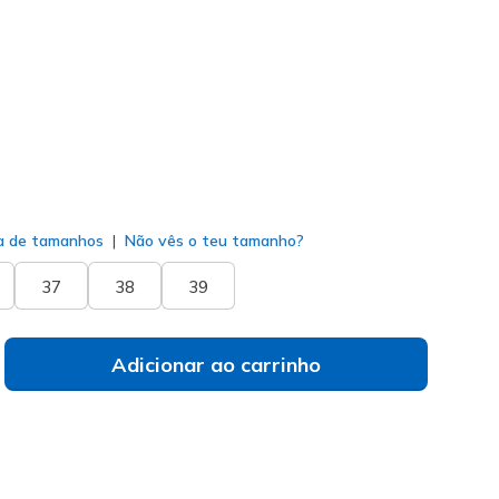
9152
TPE
)
do
a de tamanhos
Não vês o teu tamanho?
37
38
39
Adicionar ao carrinho