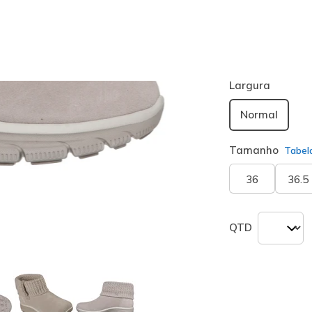
Cor
Taupe
(#
16
seleciona
Largura
Normal
Tamanho
Tabel
36
36.5
QTD