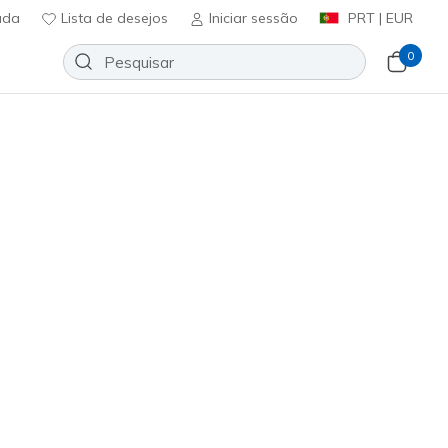
uda
Lista de desejos
Iniciar sessão
PRT | EUR
0
Slip-ins Relaxed Fit: Easy Going -
n'
Adicionar à lista de desejos
6 críticas)
ificação do cliente
0
incl. IVA