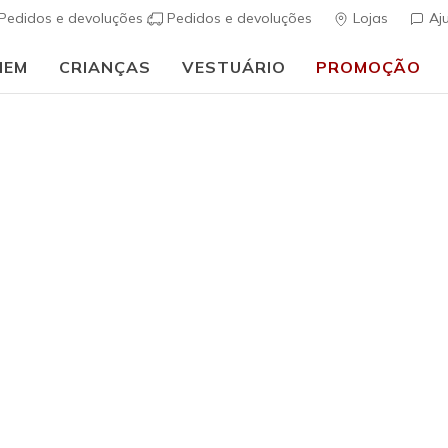
Pedidos e devoluções
Pedidos e devoluções
Lojas
Aj
MEM
CRIANÇAS
VESTUÁRIO
PROMOÇÃO
🎒 Guia de regresso às aulas:
COMPRAR AGORA
Mulher
Skechers 
Cozy Lovi
(
4$1 de 5 – Class
€ 100,0