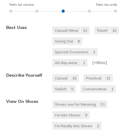
Feels too narrow
Feels too wide
Best Uses
Casual Wear
32
Travel
15
Going Out
8
Special Occasions
2
[+
Mais
]
All day wear.
1
Describe Yourself
Casual
16
Practical
13
Stylish
5
Conservative
1
View On Shoes
Shoes are for Wearing
21
I'm Into Shoes
9
I'm Really Into Shoes
2