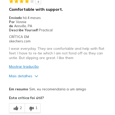
4
Melhores utilizações
Comfortable with support.
Casual Wear
Enviado
há 4 meses
Por
Vonnie
Width
Feels true to width
de
Annville, PA
Describe Yourself
Practical
Sizing
Feels true to size
CRÍTICA EM
View On Shoes
Shoes are for Wearing
skechers.com
I wear everyday. They are comfortable and help with flat
feet. I have to re-tie which I am not fond off as they can
untie. But slipping are great. I like them
Mostrar tradução
Mais detalhes
Prós
Em resumo
Sim, eu recomendaria a um amigo
Attractive Design
Esta crítica foi útil?
Breathe Well
2
1
Comfortable