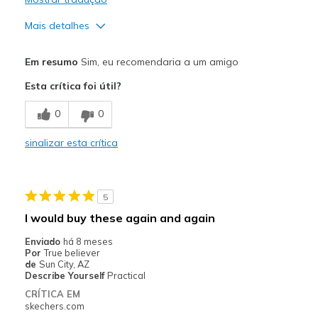
Mais detalhes
Prós
Em resumo
Sim, eu recomendaria a um amigo
Attractive Design
Esta crítica foi útil?
Breathe Well
0
0
Comfortable
sinalizar esta crítica
Stylish
Contras
5
perfect
I would buy these again and again
Melhores utilizações
Enviado
há 8 meses
Por
True believer
Casual Wear
de
Sun City, AZ
Describe Yourself
Practical
Going Out
CRÍTICA EM
skechers.com
Travel