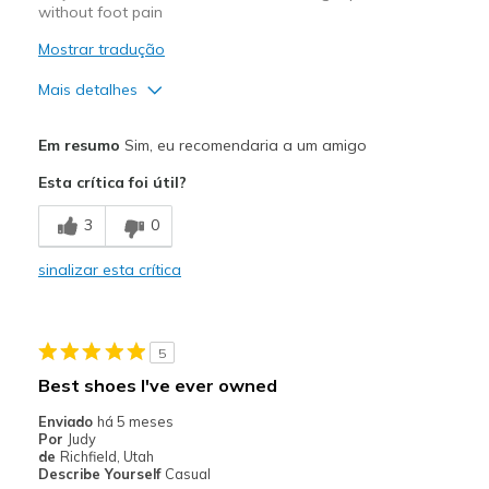
without foot pain
Mostrar tradução
Mais detalhes
Prós
Em resumo
Sim, eu recomendaria a um amigo
Attractive Design
Esta crítica foi útil?
Comfortable
3
0
Stylish
sinalizar esta crítica
Melhores utilizações
Casual Wear
5
Width
Feels true to width
Best shoes I've ever owned
Sizing
Feels true to size
Enviado
há 5 meses
View On Shoes
Shoes are for Wearing
Por
Judy
de
Richfield, Utah
Describe Yourself
Casual