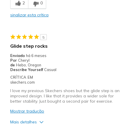
2
0
Casual Wear
sinalizar esta crítica
Width
Feels true to width
Sizing
Feels true to size
View On Shoes
I'm Into Shoes
5
Glide step rocks
Enviado
há 6 meses
Por
Cheryl
de
Hebo, Oregon
Describe Yourself
Casual
CRÍTICA EM
skechers.com
I love my previous Skechers shoes but the glide step is an
improved design. I like that it provides a wider sole for
better stability. Just bought a second pair for exercise.
Mostrar tradução
Mais detalhes