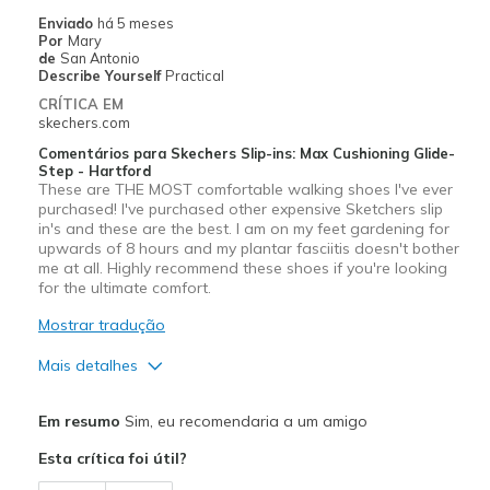
Sizing
Feels true to size
Enviado
há 5 meses
View On Shoes
Shoes are for Wearing
Por
Mary
de
San Antonio
Describe Yourself
Practical
CRÍTICA EM
skechers.com
Comentários para Skechers Slip-ins: Max Cushioning Glide-
Step - Hartford
These are THE MOST comfortable walking shoes I've ever
purchased! I've purchased other expensive Sketchers slip
in's and these are the best. I am on my feet gardening for
upwards of 8 hours and my plantar fasciitis doesn't bother
me at all. Highly recommend these shoes if you're looking
for the ultimate comfort.
Mostrar tradução
Mais detalhes
Prós
Em resumo
Sim, eu recomendaria a um amigo
Comfortable
Esta crítica foi útil?
Melhores utilizações