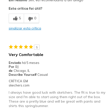
Attractive Design
Esta crítica foi útil?
Breathe Well
5
0
Comfortable
sinalizar esta crítica
Melhores utilizações
Casual Wear
5
Sizing
Feels true to size
Very Comfortable
View On Shoes
Shoes are for Wearing
Enviado
há 5 meses
Por
BJ
de
Chicago, IL
Describe Yourself
Casual
CRÍTICA EM
skechers.com
I always have good luck with sketchers. The fit is true to my
size and I'm able to start using them right out of the box.
These are a pretty blue and will be great with pants and
shirts this spring/summer.