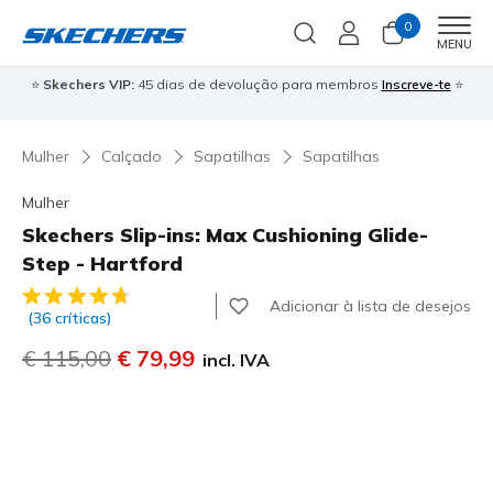
0
Men
MENU
⭐
Skechers VIP:
45 dias de devolução para membros
Inscreve-te
⭐

Mulher
Calçado
Sapatilhas
Sapatilhas
Mulher
Skechers Slip-ins: Max Cushioning Glide-
Step - Hartford
5 de 5 – Classificação do cliente
Adicionar à lista de desejos
(36 críticas)
Preço com desconto de
€ 115,00
para
€ 79,99
incl. IVA