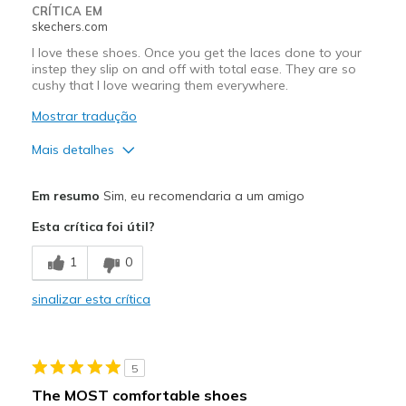
CRÍTICA EM
skechers.com
I love these shoes. Once you get the laces done to your
instep they slip on and off with total ease. They are so
cushy that I love wearing them everywhere.
Mostrar tradução
Mais detalhes
Prós
Em resumo
Sim, eu recomendaria a um amigo
Attractive Design
Esta crítica foi útil?
Breathe Well
1
0
Comfortable
sinalizar esta crítica
Melhores utilizações
Casual Wear
5
Width
Feels true to width
The MOST comfortable shoes