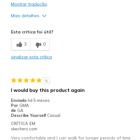
Mostrar tradução
Mais detalhes
Prós
Esta crítica foi útil?
Breathe Well
3
0
Comfortable
sinalizar esta crítica
Melhores utilizações
Casual Wear
5
Travel
I would buy this product again
Width
Feels true to width
Enviado
há 5 meses
Sizing
Feels true to size
Por
GMA
de
GA
Describe Yourself
Casual
CRÍTICA EM
skechers.com
Very comfortable and I can walk for longer periods of time