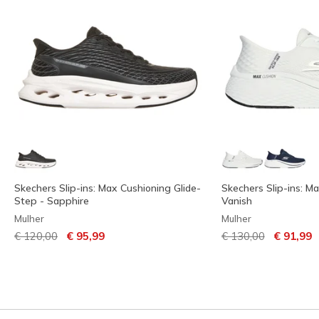
Skechers Slip-ins: Max Cushioning Glide-
Skechers Slip-ins: Ma
Step - Sapphire
Vanish
Mulher
Mulher
Preço com desconto de
para
Preço com descont
para
€ 120,00
€ 95,99
€ 130,00
€ 91,99