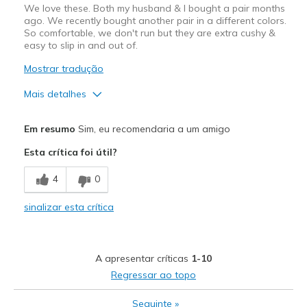
We love these. Both my husband & I bought a pair months
ago. We recently bought another pair in a different colors.
Width
Feels true to width
So comfortable, we don't run but they are extra cushy &
Sizing
Feels true to size
easy to slip in and out of.
View On Shoes
Shoes are for Wearing
Mostrar tradução
Mais detalhes
Prós
Em resumo
Sim, eu recomendaria a um amigo
Attractive Design
Esta crítica foi útil?
Breathe Well
4
0
Comfortable
sinalizar esta crítica
Durable
Stylish
A apresentar críticas
1-10
Melhores utilizações
Regressar ao topo
Everyday Wear
Seguinte
»