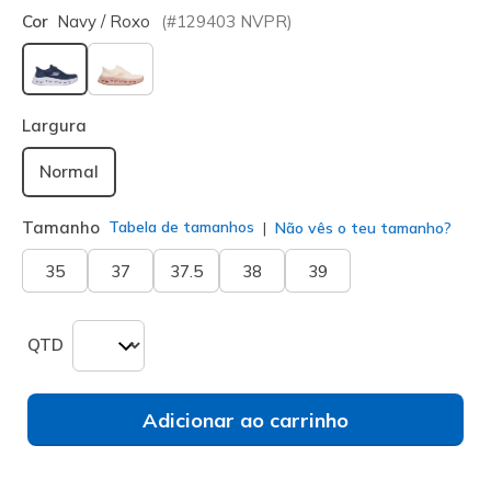
Cor
Navy / Roxo
(#
129403
NVPR
)
selecionado
Largura
Normal
Tamanho
Tabela de tamanhos
Não vês o teu tamanho?
35
37
37.5
38
39
QTD
Adicionar ao carrinho