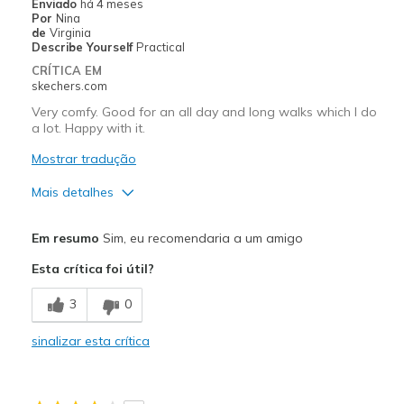
Enviado
há 4 meses
Por
Nina
de
Virginia
Describe Yourself
Practical
CRÍTICA EM
skechers.com
Very comfy. Good for an all day and long walks which I do
a lot. Happy with it.
Mostrar tradução
Mais detalhes
Prós
Em resumo
Sim, eu recomendaria a um amigo
Attractive Design
Esta crítica foi útil?
Breathe Well
3
0
Comfortable
sinalizar esta crítica
Contras
A bit narrow