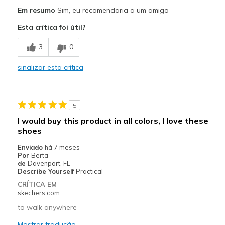
Prós
Em resumo
Sim, eu recomendaria a um amigo
Attractive Design
Esta crítica foi útil?
Comfortable
3
0
Melhores utilizações
sinalizar esta crítica
Casual Wear
Width
Feels true to width
5
Sizing
Feels true to size
I would buy this product in all colors, I love these
View On Shoes
Shoes are for Wearing
shoes
Enviado
há 7 meses
Por
Berta
de
Davenport, FL
Describe Yourself
Practical
CRÍTICA EM
skechers.com
to walk anywhere
Mostrar tradução