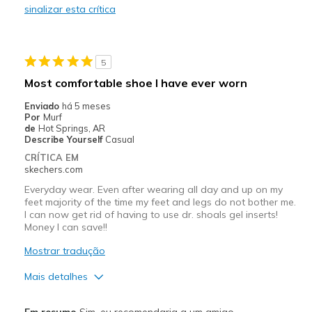
sinalizar esta crítica
Durable
Stylish
5
Melhores utilizações
Most comfortable shoe I have ever worn
Casual Wear
Enviado
há 5 meses
Por
Murf
Travel
de
Hot Springs, AR
Describe Yourself
Casual
Width
Feels true to width
CRÍTICA EM
skechers.com
Sizing
Feels half size too big
View On Shoes
Shoes are for Wearing
Everyday wear. Even after wearing all day and up on my
feet majority of the time my feet and legs do not bother me.
I can now get rid of having to use dr. shoals gel inserts!
Money I can save!!
Mostrar tradução
Mais detalhes
Prós
Em resumo
Sim, eu recomendaria a um amigo