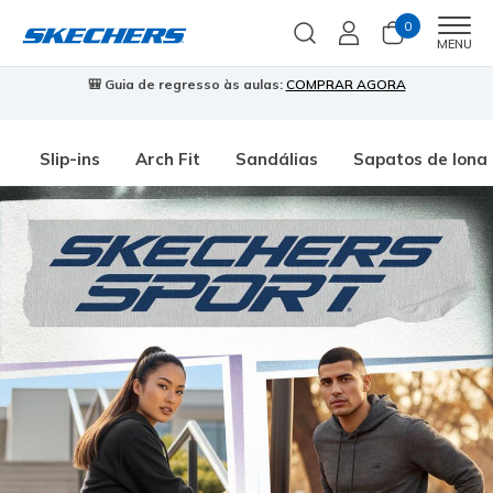
0
Men
MENU
🎒 Guia de regresso às aulas:
COMPRAR AGORA
⭐
Slip-ins
Arch Fit
Sandálias
Sapatos de lona