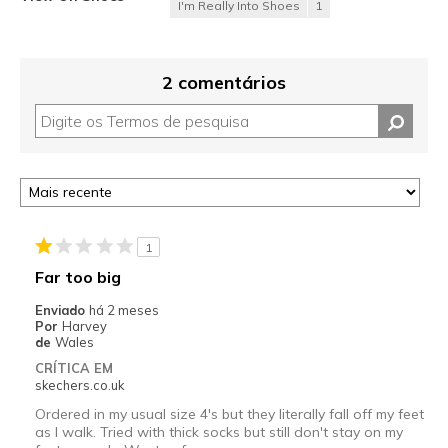
I'm Really Into Shoes
1
2 comentários
1
Far too big
Enviado
há 2 meses
Por
Harvey
de
Wales
CRÍTICA EM
skechers.co.uk
Ordered in my usual size 4's but they literally fall off my feet
as I walk. Tried with thick socks but still don't stay on my