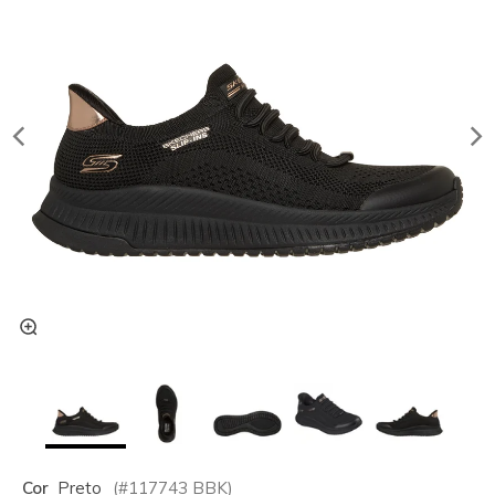
Cor
Preto
(#
117743
BBK
)