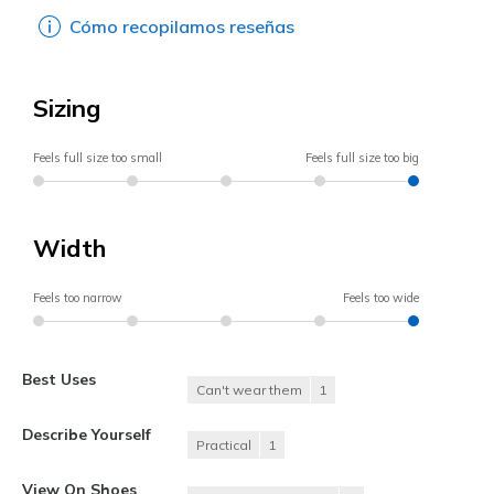
Cómo recopilamos reseñas
Sizing
Feels full size too small
Feels full size too big
Width
Feels too narrow
Feels too wide
Best Uses
Can't wear them
1
Describe Yourself
Practical
1
View On Shoes