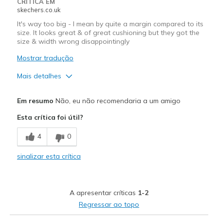
CRÍTICA EM
skechers.co.uk
It's way too big - I mean by quite a margin compared to its
size. It looks great & of great cushioning but they got the
size & width wrong disappointingly
Mostrar tradução
Mais detalhes
Width
Feels too wide
Em resumo
Não, eu não recomendaria a um amigo
Sizing
Feels full size too big
Esta crítica foi útil?
View On Shoes
I'm Really Into Shoes
4
0
sinalizar esta crítica
A apresentar críticas
1-2
Regressar ao topo