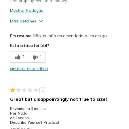
feet properly. Waste of money
Mostrar tradução
Mais detalhes
Prós
Em resumo
Não, eu não recomendaria a um amigo
Attractive Design
Esta crítica foi útil?
Contras
2
1
Slips off my feet as I walk
sinalizar esta crítica
Melhores utilizações
Can't wear them
1
Width
Feels too wide
Great but disappointingly not true to size!
Sizing
Feels full size too big
Enviado
há 3 meses
Por
Nada
de
London
Describe Yourself
Practical