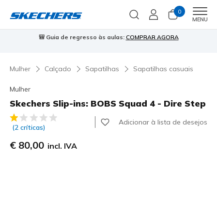
0
Men
MENU
⭐
Skechers VIP:
45 dias de devolução para membros
Inscreve-te
⭐

Mulher
Calçado
Sapatilhas
Sapatilhas casuais
Mulher
Skechers Slip-ins: BOBS Squad 4 - Dire Step
4$4 de 5 – Classificação do cliente
Adicionar à lista de desejos
(2 críticas)
€ 80,00
incl. IVA