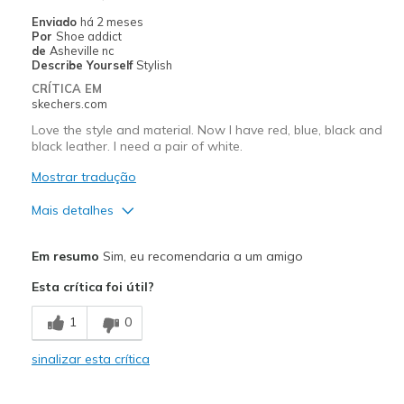
Sizing
Feels true to size
Enviado
há 2 meses
Por
Shoe addict
View On Shoes
I'm Into Shoes
de
Asheville nc
Describe Yourself
Stylish
CRÍTICA EM
skechers.com
Love the style and material. Now I have red, blue, black and
black leather. I need a pair of white.
Mostrar tradução
Mais detalhes
Prós
Em resumo
Sim, eu recomendaria a um amigo
Attractive Design
Esta crítica foi útil?
Contras
1
0
Need Break In
sinalizar esta crítica
Melhores utilizações
Going Out