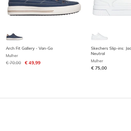
Arch Fit Gallery - Van-Go
Skechers Slip-ins: Jad
Neutral
Mulher
Mulher
Preço com desconto de
para
€ 70,00
€ 49,99
€ 75,00