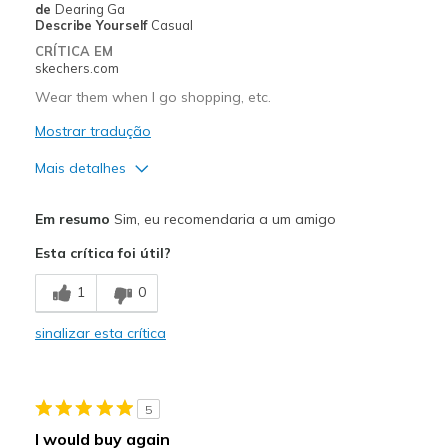
de
Dearing Ga
Describe Yourself
Casual
Travel
CRÍTICA EM
skechers.com
Width
Feels too wide
Wear them when I go shopping, etc.
Sizing
Feels half size too big
View On Shoes
Mostrar tradução
Shoes are for Wearing
Mais detalhes
Prós
Em resumo
Sim, eu recomendaria a um amigo
Comfortable
Esta crítica foi útil?
Stylish
1
0
Melhores utilizações
sinalizar esta crítica
Casual Wear
Going Out
5
Travel
I would buy again