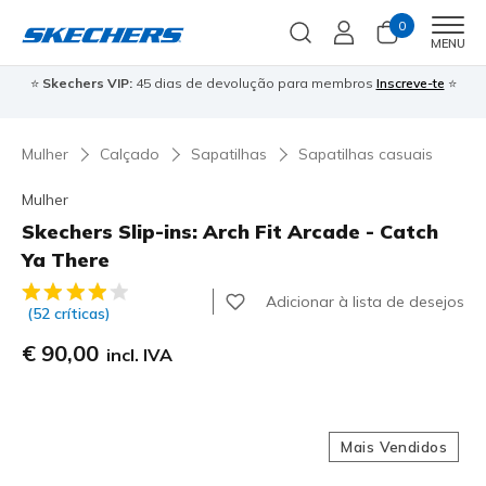
0
Men
MENU
⭐
Skechers VIP:
45 dias de devolução para membros
Inscreve-te
⭐

Mulher
Calçado
Sapatilhas
Sapatilhas casuais
Mulher
Skechers Slip-ins: Arch Fit Arcade - Catch
Ya There
4 de 5 – Classificação do cliente
Adicionar à lista de desejos
(52 críticas)
€ 90,00
incl. IVA
Mais Vendidos