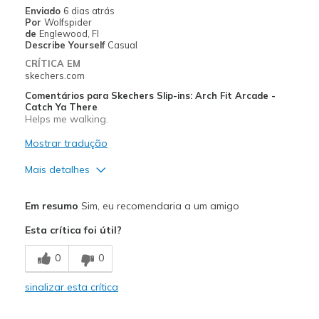
Width
Feels true to width
Enviado
6 dias atrás
Por
Wolfspider
Sizing
Feels true to size
de
Englewood, Fl
View On Shoes
Shoes are for Wearing
Describe Yourself
Casual
CRÍTICA EM
skechers.com
Comentários para Skechers Slip-ins: Arch Fit Arcade -
Catch Ya There
Helps me walking.
Mostrar tradução
Mais detalhes
Prós
Em resumo
Sim, eu recomendaria a um amigo
Attractive Design
Esta crítica foi útil?
Breathe Well
0
0
Comfortable
sinalizar esta crítica
Durable