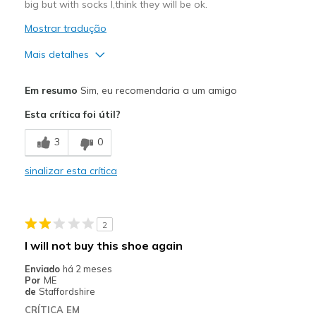
big but with socks I,think they will be ok.
View On Shoes
Shoes are for Wearing
Mostrar tradução
Mais detalhes
Prós
Em resumo
Sim, eu recomendaria a um amigo
Attractive Design
Esta crítica foi útil?
Stylish
3
0
Contras
sinalizar esta crítica
Need Break In
Melhores utilizações
2
Casual Wear
I will not buy this shoe again
Width
Feels true to width
Enviado
há 2 meses
Sizing
Feels half size too big
Por
ME
de
Staffordshire
View On Shoes
I'm Into Shoes
CRÍTICA EM