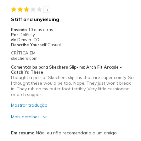
Stylish
3
Melhores utilizações
Stiff and unyielding
Casual Wear
Enviado
10 dias atrás
Por
Dolfinity
Going Out
de
Denver, CO
Describe Yourself
Casual
Width
Feels true to width
CRÍTICA EM
skechers.com
Sizing
Feels true to size
View On Shoes
I'm Into Shoes
Comentários para Skechers Slip-ins: Arch Fit Arcade -
Catch Ya There
I bought a pair of Skechers slip-ins that are super comfy. So
I thought these would be too. Nope. They just won't break
in. They rub on my outer foot terribly. Very little cushioning
or arch support.
Mostrar tradução
Mais detalhes
Prós
Em resumo
Não, eu não recomendaria a um amigo
Attractive Design