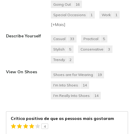
Going Out
16
Special Occasions
1
Work
1
[+
Mais
]
Describe Yourself
Casual
33
Practical
5
Stylish
5
Conservative
3
Trendy
2
View On Shoes
Shoes are for Wearing
19
I'm Into Shoes
14
I'm Really Into Shoes
14
Crítica positiva de que as pessoas mais gostaram
4