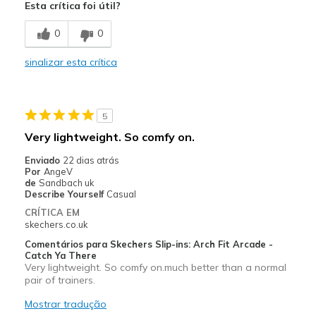
Esta crítica foi útil?
Durable
0
0
Contras
sinalizar esta crítica
Poor Cushioning
Stiff
5
Uncomfortable
Very lightweight. So comfy on.
Melhores utilizações
Enviado
22 dias atrás
Por
AngeV
Casual Wear
de
Sandbach uk
Describe Yourself
Casual
Width
Feels too wide
CRÍTICA EM
Sizing
Feels half size too big
skechers.co.uk
View On Shoes
Shoes are for Wearing
Comentários para Skechers Slip-ins: Arch Fit Arcade -
Catch Ya There
Very lightweight. So comfy on.much better than a normal
pair of trainers.
Mostrar tradução