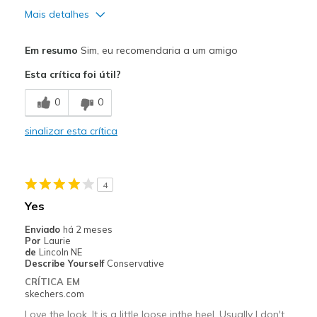
Mais detalhes
Prós
Em resumo
Sim, eu recomendaria a um amigo
Attractive Design
Esta crítica foi útil?
Breathe Well
0
0
Comfortable
sinalizar esta crítica
Durable
Stylish
4
Melhores utilizações
Yes
Casual Wear
Enviado
há 2 meses
Por
Laurie
Going Out
de
Lincoln NE
Describe Yourself
Conservative
Travel
CRÍTICA EM
skechers.com
Width
Feels true to width
Love the look. It is a little loose inthe heel. Usually I don't