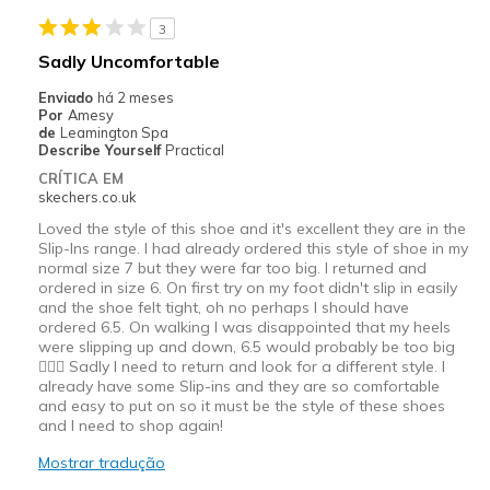
3
Special Occasions
Sadly Uncomfortable
Width
Feels too narrow
Enviado
há 2 meses
Sizing
Feels half size too small
Por
Amesy
de
Leamington Spa
View On Shoes
I'm Into Shoes
Describe Yourself
Practical
CRÍTICA EM
skechers.co.uk
Loved the style of this shoe and it's excellent they are in the
Slip-Ins range. I had already ordered this style of shoe in my
normal size 7 but they were far too big. I returned and
ordered in size 6. On first try on my foot didn't slip in easily
and the shoe felt tight, oh no perhaps I should have
ordered 6.5. On walking I was disappointed that my heels
were slipping up and down, 6.5 would probably be too big
🤷🏼‍♀️ Sadly I need to return and look for a different style. I
already have some Slip-ins and they are so comfortable
and easy to put on so it must be the style of these shoes
and I need to shop again!
Mostrar tradução