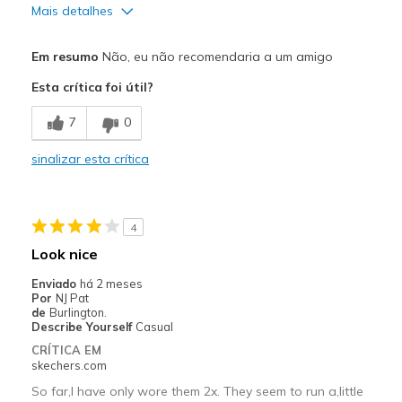
Mais detalhes
Prós
Em resumo
Não, eu não recomendaria a um amigo
Attractive Design
Esta crítica foi útil?
Durable
7
0
Stylish
sinalizar esta crítica
Contras
Foot Slipping Up and Down on Walking
4
Uncomfortable
Look nice
Melhores utilizações
Enviado
há 2 meses
Por
NJ Pat
Casual Wear
de
Burlington.
Describe Yourself
Casual
Travel
CRÍTICA EM
skechers.com
Width
Feels true to width
So far,I have only wore them 2x. They seem to run a,little
Sizing
Feels full size too big