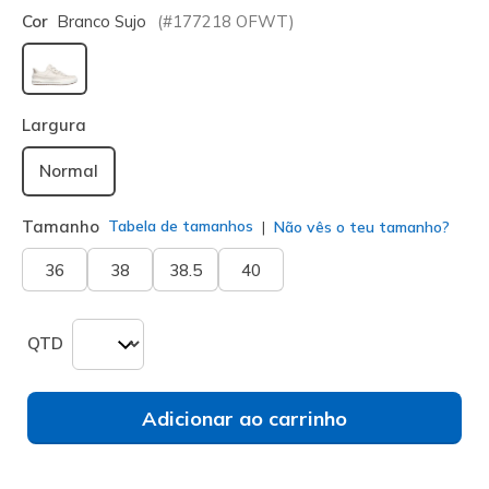
Cor
Branco Sujo
(#
177218
OFWT
)
selecionado
Largura
Normal
Tamanho
Tabela de tamanhos
Não vês o teu tamanho?
36
38
38.5
40
QTD
Adicionar ao carrinho