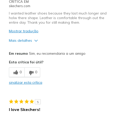
CRÍTICA EM
skechers.com
I wanted leather shoes because they last much longer and
holw there shape. Leather is comfortable through out the
entire day. Thank you for still making them.
Mostrar tradução
Mais detalhes
Prós
Em resumo
Sim, eu recomendaria a um amigo
Attractive Design
Esta crítica foi útil?
Comfortable
0
0
Durable
sinalizar esta crítica
Melhores utilizações
Casual Wear
5
Going Out
I love Skechers!