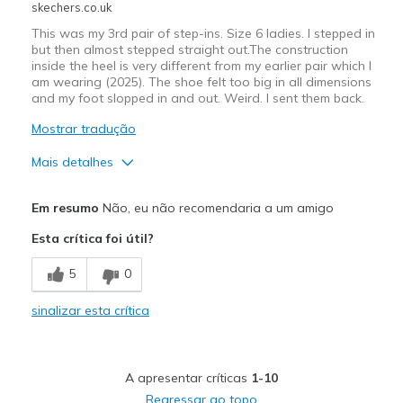
skechers.co.uk
This was my 3rd pair of step-ins. Size 6 ladies. I stepped in
but then almost stepped straight out.The construction
inside the heel is very different from my earlier pair which I
am wearing (2025). The shoe felt too big in all dimensions
and my foot slopped in and out. Weird. I sent them back.
Mostrar tradução
Mais detalhes
Prós
Em resumo
Não, eu não recomendaria a um amigo
Attractive Design
Esta crítica foi útil?
Stylish
5
0
Width
Feels too wide
sinalizar esta crítica
Sizing
Feels full size too big
A apresentar críticas
1-10
Regressar ao topo