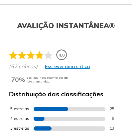
AVALIÇÃO INSTANTÂNEA®
4.0
(52 críticas)
Escrever uma crítica
70%
dos inquiridos recomendariam
isto a um amigo.
Distribuição das classificações
5 estrelas
25
4 estrelas
8
3 estrelas
13