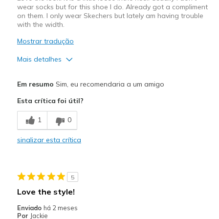
Sizing
Feels true to size
wear socks but for this shoe I do. Already got a compliment
on them. I only wear Skechers but lately am having trouble
View On Shoes
I'm Into Shoes
with the width.
Mostrar tradução
Mais detalhes
Prós
Em resumo
Sim, eu recomendaria a um amigo
Attractive Design
Esta crítica foi útil?
Comfortable
1
0
Stylish
sinalizar esta crítica
Contras
Need Break In
5
Melhores utilizações
Love the style!
Casual Wear
Enviado
há 2 meses
Por
Jackie
Going Out