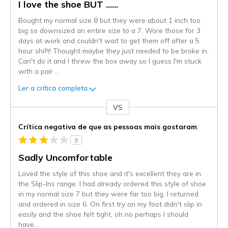
I love the shoe BUT ......
Bought my normal size 8 but they were about 1 inch too
big so downsized an entire size to a 7. Wore those for 3
days at work and couldn't wait to get them off after a 5
hour shift! Thought maybe they just needed to be broke in.
Can't do it and I threw the box away so I guess I'm stuck
with a pair
...
Ler a crítica completa
VS
Contra
Crítica negativa de que as pessoas mais gostaram
3
Sadly Uncomfortable
Loved the style of this shoe and it's excellent they are in
the Slip-Ins range. I had already ordered this style of shoe
in my normal size 7 but they were far too big. I returned
and ordered in size 6. On first try on my foot didn't slip in
easily and the shoe felt tight, oh no perhaps I should
have
...