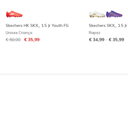
Skechers HK SKX_ 1.5 Jr Youth FG
Skechers SKX_ 1.5 Jr
Unisex Criança
Rapaz
Preço com desconto de
para
-
€ 50,00
€ 35,99
€ 34,99
€ 35,99