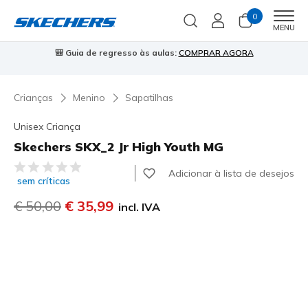
0
Men
MENU
🎒 Guia de regresso às aulas:
COMPRAR AGORA
⭐
Crianças
Menino
Sapatilhas
Unisex Criança
Skechers SKX_2 Jr High Youth MG
5 de 5 – Classificação do cliente
Adicionar à lista de desejos
sem críticas
Preço com desconto de
€ 50,00
para
€ 35,99
incl. IVA