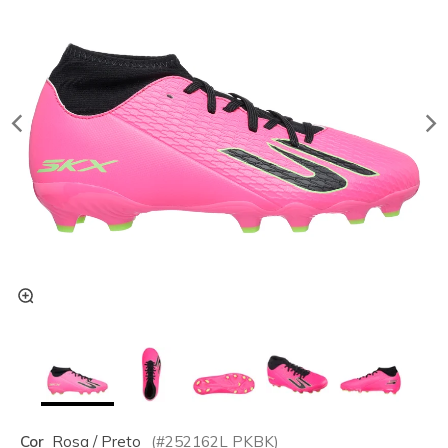
Cor
Rosa / Preto
(#
252162L
PKBK
)