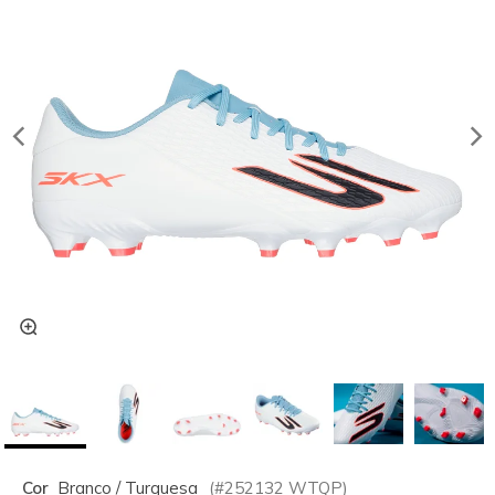
Cor
Branco / Turquesa
(#
252132
WTQP
)