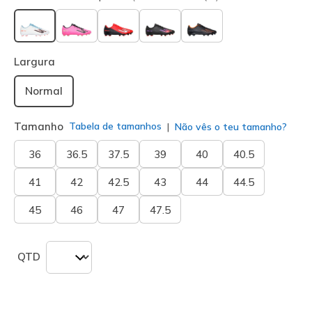
selecionado
Largura
Normal
Tamanho
Tabela de tamanhos
Não vês o teu tamanho?
36
36.5
37.5
39
40
40.5
41
42
42.5
43
44
44.5
45
46
47
47.5
QTD