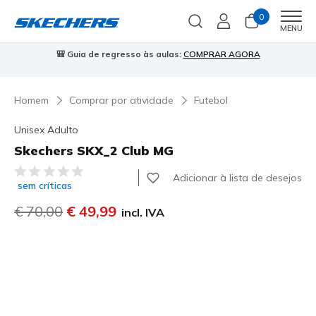
0
Men
MENU
🎒 Guia de regresso às aulas:
COMPRAR AGORA
⭐
Homem
Comprar por atividade
Futebol
Unisex Adulto
Skechers SKX_2 Club MG
3$4 de 5 – Classificação do cliente
Adicionar à lista de desejos
sem críticas
Preço com desconto de
€ 70,00
para
€ 49,99
incl. IVA