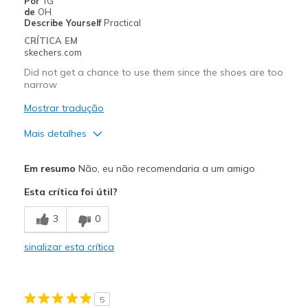
Por
TG
de
OH
Describe Yourself
Practical
CRÍTICA EM
skechers.com
Did not get a chance to use them since the shoes are too
narrow
Mostrar tradução
Mais detalhes
Prós
Em resumo
Não, eu não recomendaria a um amigo
Attractive Design
Esta crítica foi útil?
Melhores utilizações
3
0
field sports
sinalizar esta crítica
Width
Feels too narrow
Sizing
Feels true to size
View On Shoes
Shoes are for Wearing
5