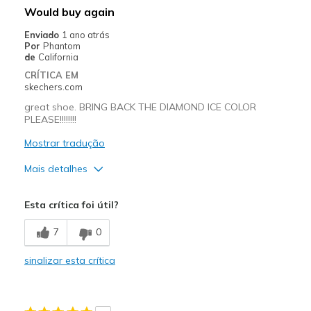
Would buy again
Enviado
1 ano atrás
Por
Phantom
de
California
CRÍTICA EM
skechers.com
great shoe. BRING BACK THE DIAMOND ICE COLOR
PLEASE!!!!!!!!
Mostrar tradução
Mais detalhes
Prós
Esta crítica foi útil?
Attractive Design
7
0
Width
Feels true to width
sinalizar esta crítica
Sizing
Feels true to size