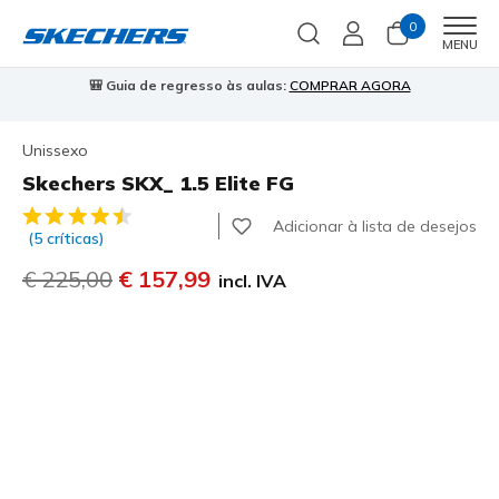
0
Men
MENU
⭐
Skechers VIP:
45 dias de devolução para membros
Inscreve-te
⭐

…
Unissexo
Skechers SKX_ 1.5 Elite FG
3$1 de 5 – Classificação do cliente
Adicionar à lista de desejos
(5 críticas)
Preço com desconto de
€ 225,00
para
€ 157,99
incl. IVA