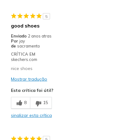
View On Shoes
I'm Really Into Shoes
5
good shoes
Enviado
2 anos atras
Por
jay
de
sacramento
CRÍTICA EM
skechers.com
nice shoes
Mostrar tradução
Esta crítica foi útil?
8
15
sinalizar esta crítica
5