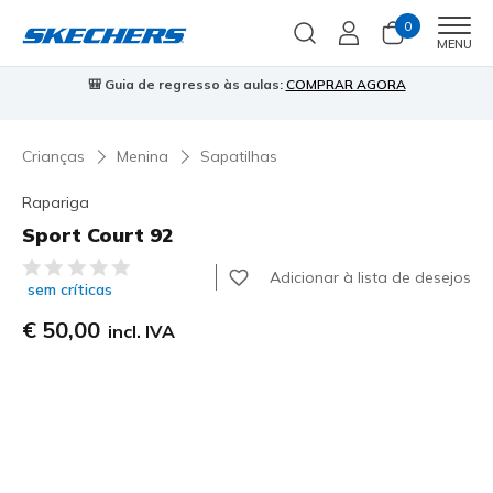
0
Men
MENU
🎒 Guia de regresso às aulas:
COMPRAR AGORA
⭐
Crianças
Menina
Sapatilhas
Rapariga
Sport Court 92
5 de 5 – Classificação do cliente
Adicionar à lista de desejos
sem críticas
€ 50,00
incl. IVA