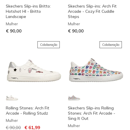
Skechers Slip-ins Britto:
Skechers Slip-ins: Arch Fit
Hotshot HI - Britto
Arcade - Cozy Fit Cuddle
Landscape
Steps
Mulher
Mulher
€ 90,00
€ 90,00
Colaboração
Colaboração
Rolling Stones: Arch Fit
Skechers Slip-ins Rolling
Arcade - Rolling Studz
Stones: Arch Fit Arcade -
Sing It Out
Mulher
Mulher
Preço com desconto de
para
€ 90,00
€ 61,99