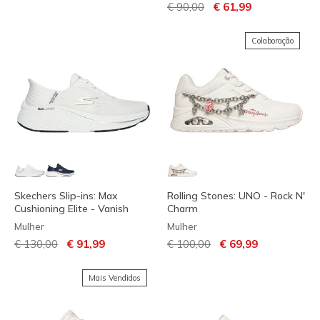
Preço com desconto de
para
€ 90,00
€ 61,99
Colaboração
Skechers Slip-ins: Max
Rolling Stones: UNO - Rock N'
Cushioning Elite - Vanish
Charm
Mulher
Mulher
Preço com desconto de
para
Preço com desconto de
para
€ 130,00
€ 91,99
€ 100,00
€ 69,99
Mais Vendidos