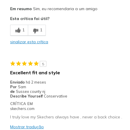
Prós
Em resumo
Sim, eu recomendaria a um amigo
Attractive Design
Esta crítica foi útil?
Breathe Well
1
1
Comfortable
sinalizar esta crítica
Durable
Melhores utilizações
5
Casual Wear
Excellent fit and style
Width
Feels true to width
Enviado
há 2 meses
Por
Sam
Sizing
Feels true to size
de
Sussex county nj
View On Shoes
I'm Into Shoes
Describe Yourself
Conservative
CRÍTICA EM
skechers.com
I truly love my Skechers always have , never a back choice .
Mostrar tradução