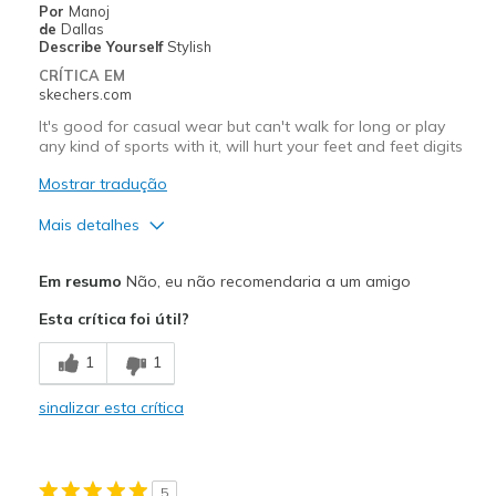
Por
Manoj
Sizing
Feels true to size
de
Dallas
View On Shoes
I'm Into Shoes
Describe Yourself
Stylish
CRÍTICA EM
skechers.com
It's good for casual wear but can't walk for long or play
any kind of sports with it, will hurt your feet and feet digits
Mostrar tradução
Mais detalhes
Prós
Em resumo
Não, eu não recomendaria a um amigo
Attractive Design
Esta crítica foi útil?
Stylish
1
1
Contras
sinalizar esta crítica
Heavy
Melhores utilizações
5