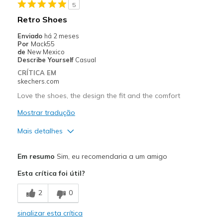
5
Width
Feels true to width
Retro Shoes
Sizing
Feels true to size
Enviado
há 2 meses
View On Shoes
Shoes are for Wearing
Por
Mack55
de
New Mexico
Describe Yourself
Casual
CRÍTICA EM
skechers.com
Love the shoes, the design the fit and the comfort
Mostrar tradução
Mais detalhes
Prós
Em resumo
Sim, eu recomendaria a um amigo
Comfortable
Esta crítica foi útil?
Durable
2
0
Melhores utilizações
sinalizar esta crítica
Every day use.