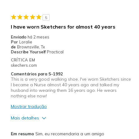
Going Out
5
Travel
I have worn Sketchers for almost 40 years
Width
Feels true to width
Enviado
há 2 meses
Por
Loralie
Sizing
Feels true to size
de
Brownsville, Tx
View On Shoes
Shoes are for Wearing
Describe Yourself
Practical
CRÍTICA EM
skechers.com
Comentários para S-1992
This is a very good walking shoe. I've worn Sketchers since
I became a Nurse almost 40 years ago and talked my
husband into wearing them 16 years ago. He wears
nothing else now!
Mostrar tradução
Mais detalhes
Prós
Em resumo
Sim, eu recomendaria a um amigo
Attractive Design