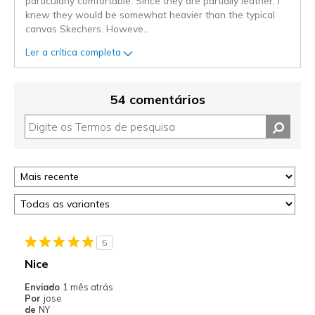
particularly comfortable. Since they are partially leather, I
knew they would be somewhat heavier than the typical
canvas Skechers. Howeve
...
Ler a crítica completa
54 comentários
5
Nice
Enviado
1 mês atrás
Por
jose
de
NY