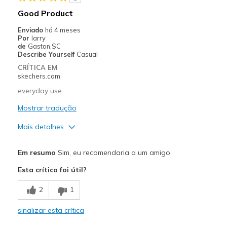
Casual Wear
Good Product
Going Out
Enviado
há 4 meses
Por
larry
Special Occasions
de
Gaston,SC
Describe Yourself
Casual
Width
Feels true to width
CRÍTICA EM
Sizing
Feels true to size
skechers.com
View On Shoes
I'm Into Shoes
everyday use
Mostrar tradução
Mais detalhes
Prós
Em resumo
Sim, eu recomendaria a um amigo
Breathe Well
Esta crítica foi útil?
Comfortable
2
1
Durable
sinalizar esta crítica
Melhores utilizações