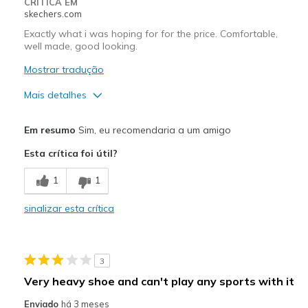
CRÍTICA EM
skechers.com
Exactly what i was hoping for for the price. Comfortable,
well made, good looking.
Mostrar tradução
Mais detalhes
Prós
Em resumo
Sim, eu recomendaria a um amigo
Attractive Design
Esta crítica foi útil?
Comfortable
1
1
Durable
sinalizar esta crítica
Stylish
Melhores utilizações
3
Casual Wear
Very heavy shoe and can't play any sports with it
Width
Feels true to width
Enviado
há 3 meses