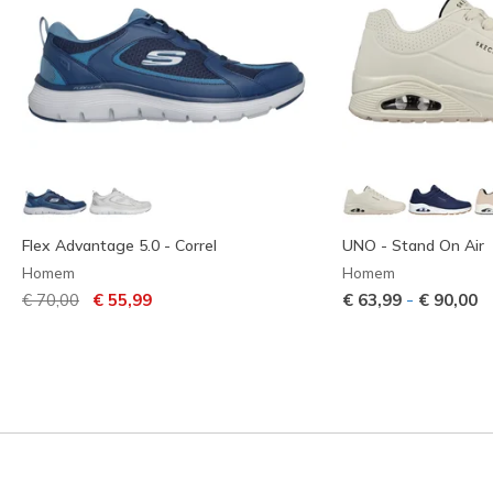
Flex Advantage 5.0 - Correl
UNO - Stand On Air
Homem
Homem
Preço com desconto de
para
-
€ 70,00
€ 55,99
€ 63,99
€ 90,00