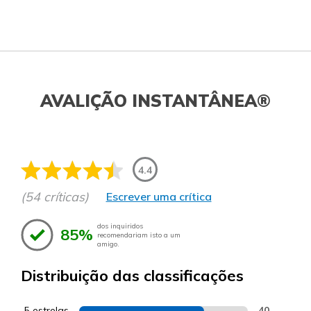
AVALIÇÃO INSTANTÂNEA®
4.4
(54 críticas)
Escrever uma crítica
dos inquiridos
85%
recomendariam isto a um
amigo.
Distribuição das classificações
5 estrelas
40