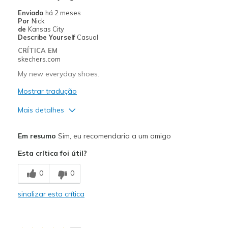
Enviado
há 2 meses
Por
Nick
de
Kansas City
Describe Yourself
Casual
CRÍTICA EM
skechers.com
My new everyday shoes.
Mostrar tradução
Mais detalhes
Prós
Em resumo
Sim, eu recomendaria a um amigo
Attractive Design
Esta crítica foi útil?
Comfortable
0
0
Durable
sinalizar esta crítica
Melhores utilizações
Casual Wear