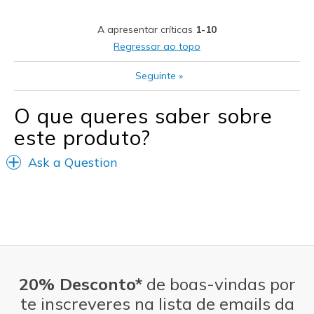
Casual Wear
A apresentar críticas
1-10
Width
Feels true to width
Regressar ao topo
Sizing
Feels true to size
Seguinte
»
View On Shoes
Shoes are for Wearing
O que queres saber sobre
este produto?
Ask a Question
20% Desconto*
de boas-vindas por
te inscreveres na lista de emails da