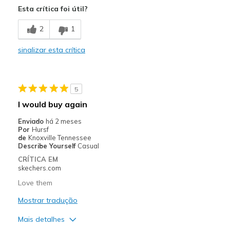
Esta crítica foi útil?
Comfortable
2
1
Durable
sinalizar esta crítica
Good support
Stylish
5
Contras
I would buy again
Not a sport shoe
Enviado
há 2 meses
Por
Hursf
Melhores utilizações
de
Knoxville Tennessee
Describe Yourself
Casual
Casual Wear
CRÍTICA EM
skechers.com
Walking
Love them
Width
Feels true to width
Mostrar tradução
Sizing
Feels true to size
Mais detalhes
View On Shoes
I'm Really Into Shoes