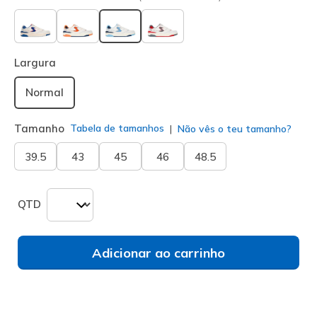
selecionado
Largura
Normal
Tamanho
Tabela de tamanhos
Não vês o teu tamanho?
39.5
43
45
46
48.5
QTD
Adicionar ao carrinho