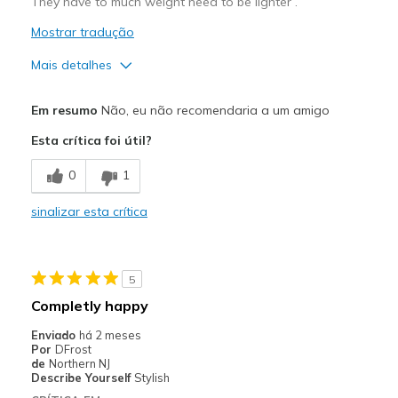
They have to much weight need to be lighter .
Mostrar tradução
Mais detalhes
Prós
Em resumo
Não, eu não recomendaria a um amigo
Attractive Design
Esta crítica foi útil?
Contras
0
1
Very heavy
sinalizar esta crítica
Melhores utilizações
Casual Wear
5
Width
Feels true to width
Completly happy
Sizing
Feels true to size
Enviado
há 2 meses
View On Shoes
I'm Into Shoes
Por
DFrost
de
Northern NJ
Describe Yourself
Stylish