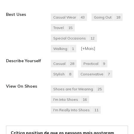
Best Uses
Casual Wear
43
Going Out
18
Travel
15
Special Occasions
12
[+
Mais
]
Walking
1
Describe Yourself
Casual
28
Practical
9
Stylish
8
Conservative
7
View On Shoes
Shoes are for Wearing
25
I'm Into Shoes
16
I'm Really Into Shoes
11
Crítica positiva de que as pessoas mais gostaram