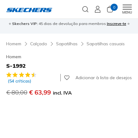
0
Men
MENU
⭐
Skechers VIP:
45 dias de devolução para membros
Inscreve-te
⭐

Homem
Calçado
Sapatilhas
Sapatilhas casuais
Homem
S-1992
3$9 de 5 – Classificação do cliente
Adicionar à lista de desejos
(54 críticas)
Preço com desconto de
€ 80,00
para
€ 63,99
incl. IVA