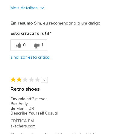
Mais detalhes
Prós
Em resumo
Sim, eu recomendaria a um amigo
Attractive Design
Esta crítica foi útil?
Comfortable
0
1
Stylish
sinalizar esta crítica
Melhores utilizações
Casual Wear
2
Travel
Retro shoes
Width
Feels true to width
Enviado
há 2 meses
Por
Andy
Sizing
Feels true to size
de
Merlin OR
View On Shoes
Shoes are for Wearing
Describe Yourself
Casual
CRÍTICA EM
skechers.com