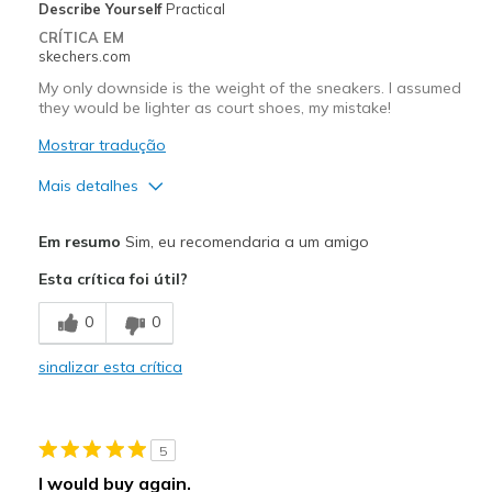
Describe Yourself
Practical
CRÍTICA EM
skechers.com
My only downside is the weight of the sneakers. I assumed
they would be lighter as court shoes, my mistake!
Mostrar tradução
Mais detalhes
Prós
Em resumo
Sim, eu recomendaria a um amigo
Attractive Design
Esta crítica foi útil?
Comfortable
0
0
Melhores utilizações
sinalizar esta crítica
Casual Wear
Width
Feels true to width
5
Sizing
Feels true to size
I would buy again.
View On Shoes
Shoes are for Wearing