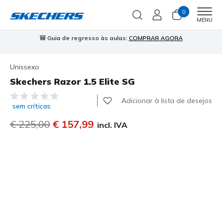
0
Men
MENU
🎒 Guia de regresso às aulas:
COMPRAR AGORA
⭐
Unissexo
Skechers Razor 1.5 Elite SG
5 de 5 – Classificação do cliente
Adicionar à lista de desejos
sem críticas
Preço com desconto de
€ 225,00
para
€ 157,99
incl. IVA