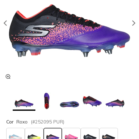
Cor
Roxo
(#
252095
PUR
)