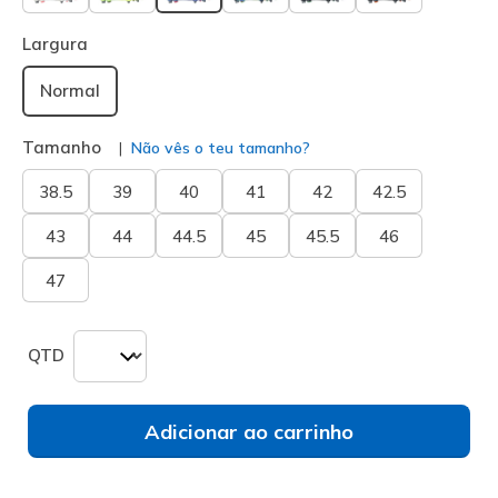
selecionado
Largura
Normal
Tamanho
Não vês o teu tamanho?
38.5
39
40
41
42
42.5
43
44
44.5
45
45.5
46
47
QTD
Adicionar ao carrinho