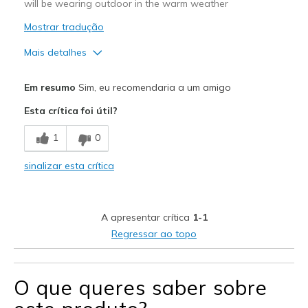
will be wearing outdoor in the warm weather
Mostrar tradução
Mais detalhes
Prós
Em resumo
Sim, eu recomendaria a um amigo
Attractive Design
Esta crítica foi útil?
Melhores utilizações
1
0
Casual Wear
sinalizar esta crítica
Width
Feels true to width
Sizing
Feels true to size
A apresentar crítica
1-1
Regressar ao topo
O que queres saber sobre