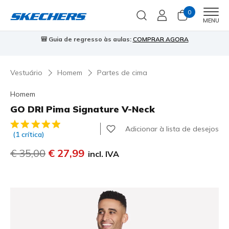
0
Men
MENU
🎒 Guia de regresso às aulas:
COMPRAR AGORA
⭐
Vestuário
Homem
Partes de cima
Homem
GO DRI Pima Signature V-Neck
5 de 5 – Classificação do cliente
Adicionar à lista de desejos
(1 crítica)
Preço com desconto de
€ 35,00
para
€ 27,99
incl. IVA