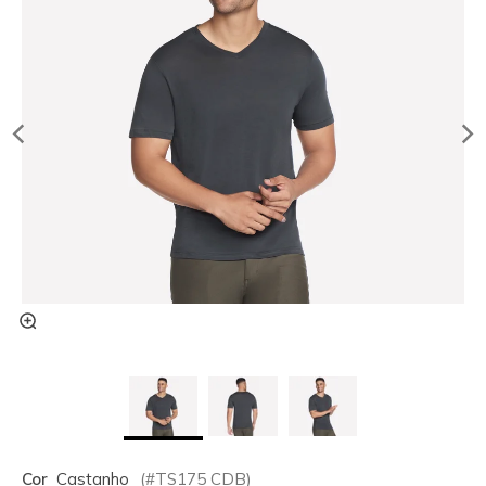
Cor
Castanho
(#
TS175
CDB
)