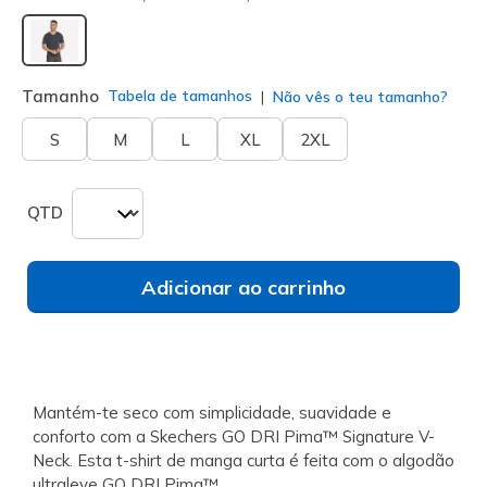
selecionado
Tamanho
Tabela de tamanhos
Não vês o teu tamanho?
S
M
L
XL
2XL
QTD
Adicionar ao carrinho
Mantém-te seco com simplicidade, suavidade e
conforto com a Skechers GO DRI Pima™ Signature V-
Neck. Esta t-shirt de manga curta é feita com o algodão
ultraleve GO DRI Pima™.