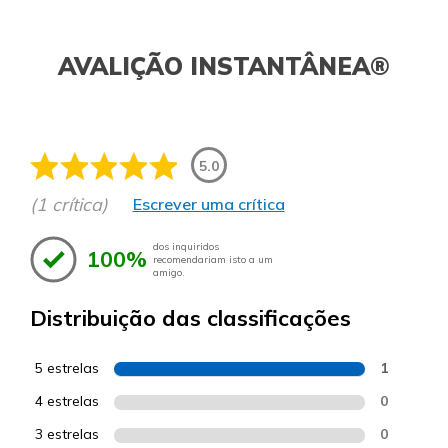
AVALIÇÃO INSTANTÂNEA®
5.0
(1 crítica)
Escrever uma crítica
dos inquiridos
100%
recomendariam isto a um
amigo.
Distribuição das classificações
5 estrelas
1
4 estrelas
0
3 estrelas
0