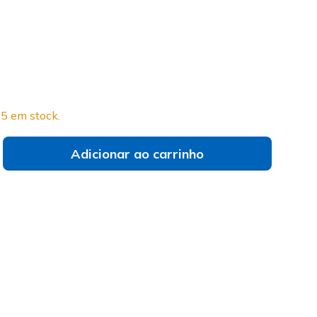
do
 vês o teu tamanho?
5 em stock.
Adicionar ao carrinho