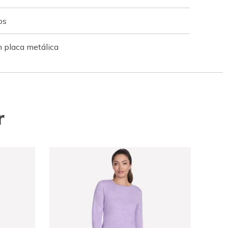
os
 placa metálica
r