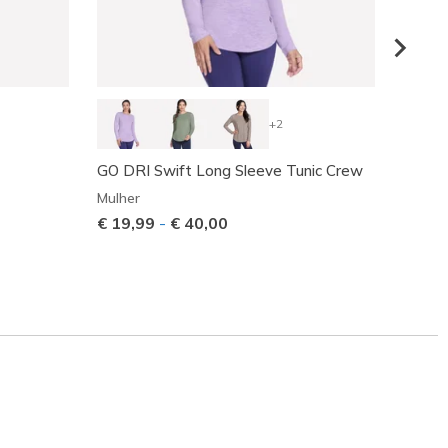
+2
GO DRI Swift Long Sleeve Tunic Crew
GO FL
Tank
Mulher
Mulher
€ 19,99
-
€ 40,00
Preço
€ 50,