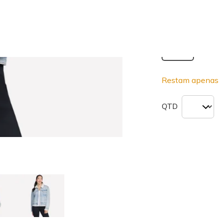
seleciona
Tamanho
Não
XS
Restam apenas 
QTD