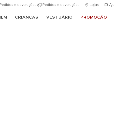
Pedidos e devoluções
Pedidos e devoluções
Lojas
Aj
MEM
CRIANÇAS
VESTUÁRIO
PROMOÇÃO
🎒 Guia de regresso às aulas:
COMPRAR AGORA
Mulher
Sherpa D
s
3$7 de 5 – Class
Preço co
€ 95,00
p
Cor
Denim / Tau