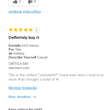
2
0
Poor Quality
sinalizar esta crítica
Melhores utilizações
Going Out
5
Width
Feels true to width
Definitely buy it
Sizing
Feels full size too big
Enviado
há 5 meses
Por
Tam
de
Indiana
Describe Yourself
Casual
CRÍTICA EM
skechers.com
This is the softest "sweatshirt" I have ever worn. I love it so
much that I bought a total of 4!
Mostrar tradução
Mais detalhes
Prós
Esta crítica foi útil?