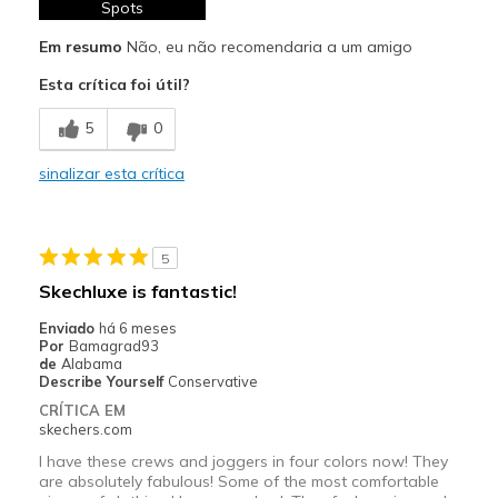
Comfortable
Spots
Em resumo
Não, eu não recomendaria a um amigo
Contras
Esta crítica foi útil?
Poor Quality
5
0
Melhores utilizações
Casual Wear
sinalizar esta crítica
5
Skechluxe is fantastic!
Enviado
há 6 meses
Por
Bamagrad93
de
Alabama
Describe Yourself
Conservative
CRÍTICA EM
skechers.com
I have these crews and joggers in four colors now! They
are absolutely fabulous! Some of the most comfortable