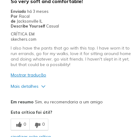
So very soft and comfortable!
Travel
Enviado
há 3 meses
Por
Racal
Width
Feels true to width
de
Jacksonville IL
Describe Yourself
Casual
Sizing
Feels true to size
CRÍTICA EM
View On Shoes
I'm Into Shoes
skechers.com
I also have the pants that go with this top. I have worn it to
run errands, go for my walks, love it for sitting around home
and doing whatever, go visit friends. I haven't slept in it yet,
but that could be a possibility!
Mostrar tradução
Mais detalhes
Prós
Em resumo
Sim, eu recomendaria a um amigo
Attractive Design
Esta crítica foi útil?
Breathe Well
0
0
Comfortable
sinalizar esta crítica