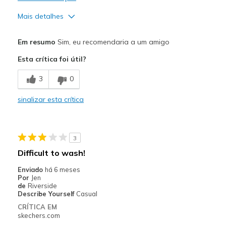
Mais detalhes
Prós
Em resumo
Sim, eu recomendaria a um amigo
Comfortable
Esta crítica foi útil?
Contras
3
0
Wear Out Quickly
sinalizar esta crítica
Melhores utilizações
Casual Wear
3
Width
Feels true to width
Difficult to wash!
Sizing
Feels true to size
Enviado
há 6 meses
Por
Jen
de
Riverside
Describe Yourself
Casual
CRÍTICA EM
skechers.com