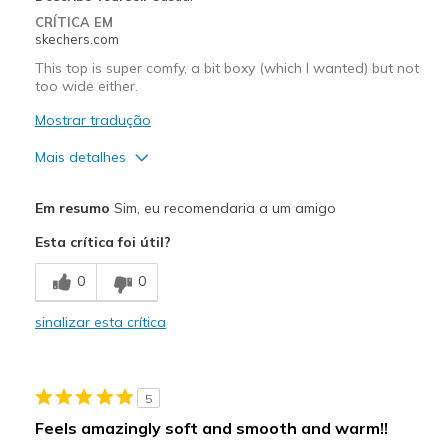
Width
Feels true to width
CRÍTICA EM
skechers.com
Sizing
Feels true to size
View On Shoes
I'm Really Into Shoes
This top is super comfy, a bit boxy (which I wanted) but not
too wide either.
Mostrar tradução
Mais detalhes
Prós
Em resumo
Sim, eu recomendaria a um amigo
Attractive Design
Esta crítica foi útil?
Breathe Well
0
0
Comfortable
sinalizar esta crítica
Durable
Stylish
5
Melhores utilizações
Feels amazingly soft and smooth and warm!!
Casual Wear