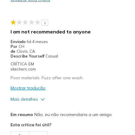
Durable
Soft and silky feel to it!
1
Stylish
I am not recommended to anyone
Melhores utilizações
Enviado
há 4 meses
Por
CH
Casual Wear
de
Clovis, CA
Describe Yourself
Casual
Comfy to just wear at home
CRÍTICA EM
skechers.com
Travel
Poor materials. Fuzz after one wash.
Width
Feels true to width
Mostrar tradução
Sizing
Feels true to size
Mais detalhes
View On Shoes
I'm Into Shoes
Prós
Em resumo
Não, eu não recomendaria a um amigo
Comfortable
Esta crítica foi útil?
Contras