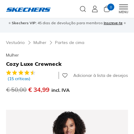
0
Men
MENU
⭐
Skechers VIP:
45 dias de devolução para membros
Inscreve-te
⭐

Vestuário
Mulher
Partes de cima
Mulher
Cozy Luxe Crewneck
4$8 de 5 – Classificação do cliente
Adicionar à lista de desejos
(15 críticas)
Preço com desconto de
€ 50,00
para
€ 34,99
incl. IVA