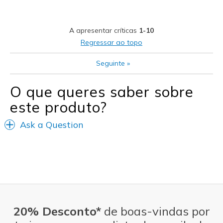
Melhores utilizações
Casual Wear
A apresentar críticas
1-10
Going Out
Regressar ao topo
Travel
Seguinte
»
Width
Feels true to width
O que queres saber sobre
Sizing
Feels half size too big
este produto?
Ask a Question
20% Desconto*
de boas-vindas por