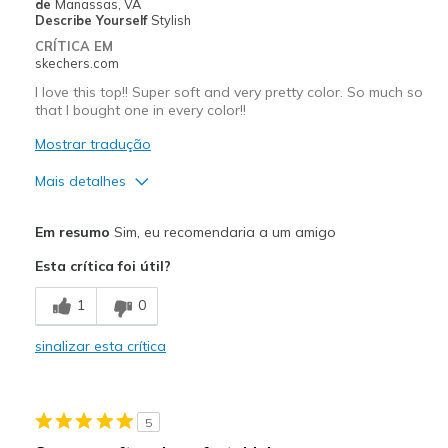
de
Manassas, VA
Describe Yourself
Stylish
CRÍTICA EM
skechers.com
I love this top!! Super soft and very pretty color. So much so
that I bought one in every color!!
Mostrar tradução
Mais detalhes
Prós
Em resumo
Sim, eu recomendaria a um amigo
Attractive Design
Esta crítica foi útil?
Breathe Well
1
0
Comfortable
sinalizar esta crítica
Stylish
Melhores utilizações
5
Casual Wear