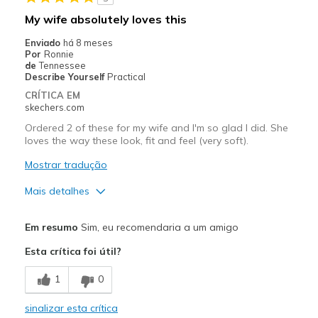
Casual Wear
My wife absolutely loves this
Travel
Enviado
há 8 meses
Por
Ronnie
Width
Feels true to width
de
Tennessee
Describe Yourself
Practical
Sizing
Feels half size too big
CRÍTICA EM
skechers.com
Ordered 2 of these for my wife and I'm so glad I did. She
loves the way these look, fit and feel (very soft).
Mostrar tradução
Mais detalhes
Prós
Em resumo
Sim, eu recomendaria a um amigo
Attractive Design
Esta crítica foi útil?
Comfortable
1
0
Stylish
sinalizar esta crítica