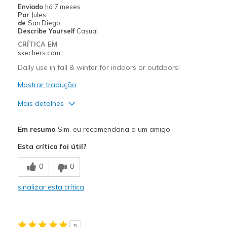
Enviado
há 7 meses
Por
Jules
Going Out
de
San Diego
Describe Yourself
Casual
Travel
CRÍTICA EM
skechers.com
Width
Feels true to width
Daily use in fall & winter for indoors or outdoors!
Sizing
Feels true to size
Mostrar tradução
View On Shoes
I'm Into Shoes
Mais detalhes
Prós
Em resumo
Sim, eu recomendaria a um amigo
Attractive Design
Esta crítica foi útil?
Comfortable
0
0
Durable
sinalizar esta crítica
Stylish
Melhores utilizações
5