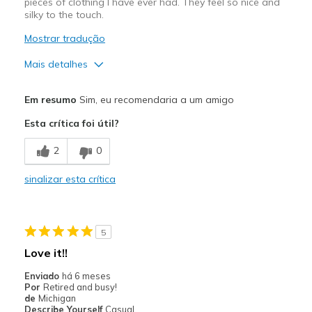
pieces of clothing I have ever had. They feel so nice and
silky to the touch.
Mostrar tradução
Mais detalhes
Prós
Em resumo
Sim, eu recomendaria a um amigo
Attractive Design
Esta crítica foi útil?
Breathe Well
2
0
Comfortable
sinalizar esta crítica
Durable
Stylish
5
Melhores utilizações
Love it!!
Casual Wear
Enviado
há 6 meses
Por
Retired and busy!
Travel
de
Michigan
Describe Yourself
Casual