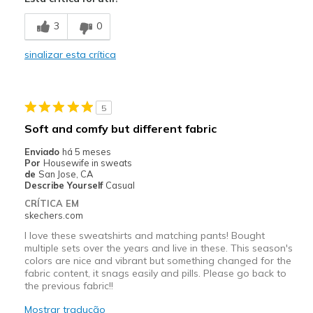
Attractive Design
3
0
Breathe Well
sinalizar esta crítica
Comfortable
Stylish
5
Melhores utilizações
Soft and comfy but different fabric
Casual Wear
Enviado
há 5 meses
Por
Housewife in sweats
Width
Feels true to width
de
San Jose, CA
Describe Yourself
Casual
Sizing
Feels true to size
CRÍTICA EM
skechers.com
I love these sweatshirts and matching pants! Bought
multiple sets over the years and live in these. This season's
colors are nice and vibrant but something changed for the
fabric content, it snags easily and pills. Please go back to
the previous fabric!!
Mostrar tradução