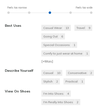
Feels too narrow
Feels too wide
Best Uses
Casual Wear
13
Travel
9
Going Out
6
Special Occasions
1
Comfy to just wear at home
1
[+
Mais
]
Describe Yourself
Casual
10
Conservative
2
Stylish
2
Practical
1
View On Shoes
I'm Into Shoes
4
I'm Really Into Shoes
2