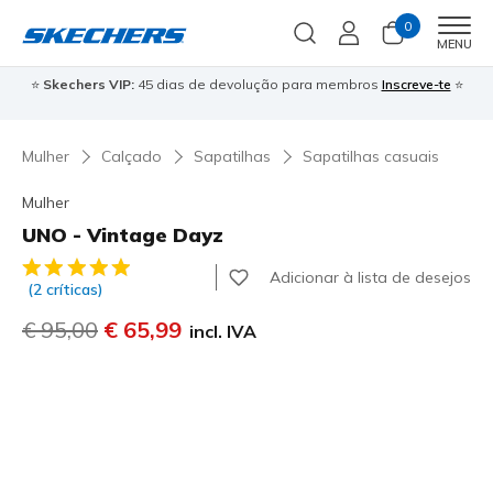
0
Men
MENU
⭐
Skechers VIP:
45 dias de devolução para membros
Inscreve-te
⭐

Mulher
Calçado
Sapatilhas
Sapatilhas casuais
Mulher
UNO - Vintage Dayz
3$6 de 5 – Classificação do cliente
Adicionar à lista de desejos
(2 críticas)
Preço com desconto de
€ 95,00
para
€ 65,99
incl. IVA