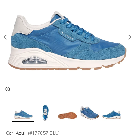
Cor
Azul
(#
177857
BLU
)