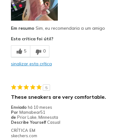
Comfortable
Stylish
Em resumo
Sim, eu recomendaria a um amigo
Melhores utilizações
Esta crítica foi útil?
Casual Wear
5
0
Width
Feels true to width
Sizing
Feels true to size
sinalizar esta crítica
View On Shoes
I'm Into Shoes
5
These sneakers are very comfortable.
Enviado
há 10 meses
Por
Mamabear51
de
Prior Lake, Minnesota
Describe Yourself
Casual
CRÍTICA EM
skechers.com