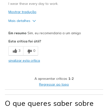
I wear these every day to work.
Mostrar tradução
Mais detalhes
Prós
Em resumo
Sim, eu recomendaria a um amigo
Attractive Design
Esta crítica foi útil?
Comfortable
3
0
Stylish
sinalizar esta crítica
Melhores utilizações
Casual Wear
A apresentar críticas
1-2
Width
Feels true to width
Regressar ao topo
Sizing
Feels true to size
View On Shoes
Shoes are for Wearing
O que queres saber sobre