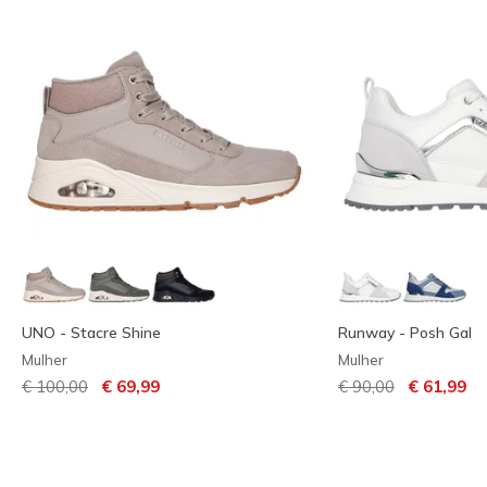
UNO - Stacre Shine
Runway - Posh Gal
Mulher
Mulher
Preço com desconto de
para
Preço com descont
para
€ 100,00
€ 69,99
€ 90,00
€ 61,99