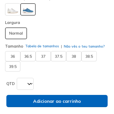
selecionado
Largura
Normal
Tamanho
Tabela de tamanhos
Não vês o teu tamanho?
36
36.5
37
37.5
38
38.5
39.5
QTD
Adicionar ao carrinho