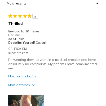
5
Thrilled
Enviado
há 10 meses
Por
Mimi
de
St Louis
Describe Yourself
Casual
CRÍTICA EM
skechers.com
I'm wearing them to work in a medical practice and have
absolutely no complaints. My patients have complimented
me.
Mostrar tradução
Mais detalhes
Prós
Attractive Design